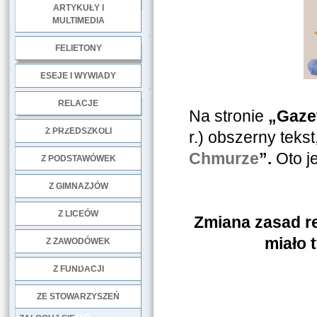
ARTYKUŁY I
MULTIMEDIA
.
FELIETONY
ESEJE I WYWIADY
.
RELACJE
Na stronie
„Gaze
DOBRE PRAKTYKI
Z PRZEDSZKOLI
r.) obszerny teks
Chmurze
”.
Oto j
Z PODSTAWÓWEK
Z GIMNAZJÓW
Z LICEÓW
Zmiana zasad re
miało 
Z ZAWODÓWEK
NGO
Z FUNDACJI
ZE STOWARZYSZEŃ