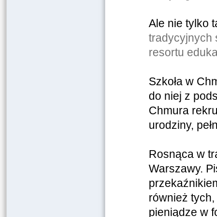
Ale nie tylko
tradycyjnych 
resortu eduka
Szkoła w Chmu
do niej z pod
Chmura rekru
urodziny, peł
Rosnąca w tra
Warszawy. Pis
przekaźnikiem
również tych
pieniądze w f