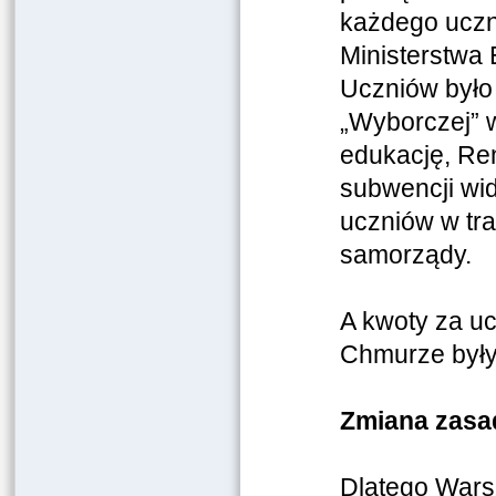
każdego uczn
Ministerstwa 
Uczniów było 
„Wyborczej” 
edukację, Re
subwencji wid
uczniów w tra
samorządy.
A kwoty za u
Chmurze były 
Zmiana zasad
Dlatego Wars