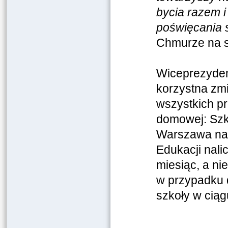
bycia razem i
poświęcania s
Chmurze na s
Wiceprezyden
korzystna zmi
wszystkich p
domowej: Szko
Warszawa nada
Edukacji nali
miesiąc, a ni
w przypadku d
szkoły w ciąg