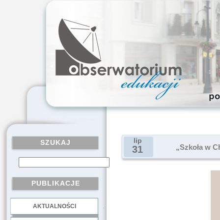
lip
SZUKAJ
„Szkoła w Ch
31
PUBLIKACJE
AKTUALNOŚCI
.