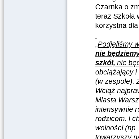
Czarnka o zmi
teraz Szkoła
korzystna dl
„
Podjęliśmy w
nie będziem
szkół,
nie będ
obciążający i
(w zespole).
Wciąż najpra
Miasta Warsz
intensywnie r
rodzicom. I 
wolności (np.
towarzyszy na