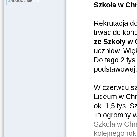
LOG
ZALOGUJ SIĘ
Szkoła w Ch
Rekrutacja d
trwać do koń
ze Szkoły w
uczniów. Więks
Do tego 2 tys
podstawowej.
W czerwcu sz
Liceum w Chm
ok. 1,5 tys. 
To ogromny w
Szkoła w Chm
kolejnego roku