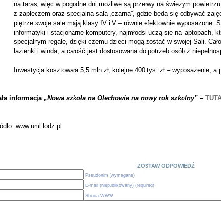
na taras, więc w pogodne dni możliwe są przerwy na świeżym powietrzu. N
z zapleczem oraz specjalna sala „czarna”, gdzie będą się odbywać zaję
piętrze swoje sale mają klasy IV i V – równie efektownie wyposażone. St
informatyki i stacjonarne komputery, najmłodsi uczą się na laptopach, k
specjalnym regale, dzięki czemu dzieci mogą zostać w swojej Sali. Ca
łazienki i winda, a całość jest dostosowana do potrzeb osób z niepełno
Inwestycja kosztowała 5,5 mln zł, kolejne 400 tys. zł – wyposażenie, a
ała informacja
„Nowa szkoła na Olechowie na nowy rok szkolny”
–
TUTA
ódło: www.uml.lodz.pl
ZOSTAW ODPOWIEDŹ
Pseudonim (wymagane)
E-mail (niepublikowany) (required)
Strona WWW