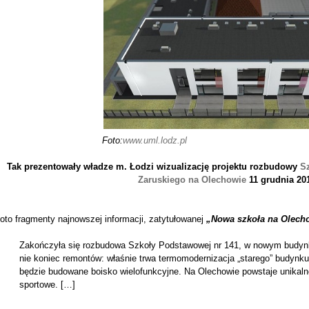
Foto:
www.uml.lodz.pl
Tak prezentowały władze m. Łodzi wizualizację projektu rozbudow
y
S
Zaruskiego na Olechowie
11 grudnia 20
oto fragmenty najnowszej informacji, zatytułowanej
„Nowa szkoła na Olech
Zakończyła się rozbudowa Szkoły Podstawowej nr 141, w nowym budynku 
nie koniec remontów: właśnie trwa termomodernizacja „starego” budynk
będzie budowane boisko wielofunkcyjne. Na Olechowie powstaje unikaln
sportowe. […]