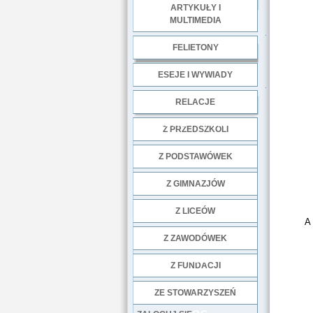
ARTYKUŁY I
MULTIMEDIA
.
FELIETONY
ESEJE I WYWIADY
.
RELACJE
DOBRE PRAKTYKI
Z PRZEDSZKOLI
Z PODSTAWÓWEK
Z GIMNAZJÓW
Z LICEÓW
A 
Z ZAWODÓWEK
NGO
Z FUNDACJI
ZE STOWARZYSZEŃ