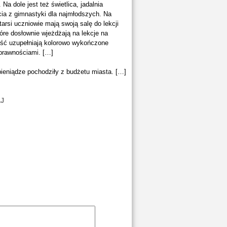
a dole jest też świetlica, jadalnia
cia z gimnastyki dla najmłodszych. Na
arsi uczniowie mają swoją salę do lekcji
tóre dosłownie wjeżdżają na lekcje na
łość uzupełniają kolorowo wykończone
sprawnościami. […]
 pieniądze pochodziły z budżetu miasta. […]
J