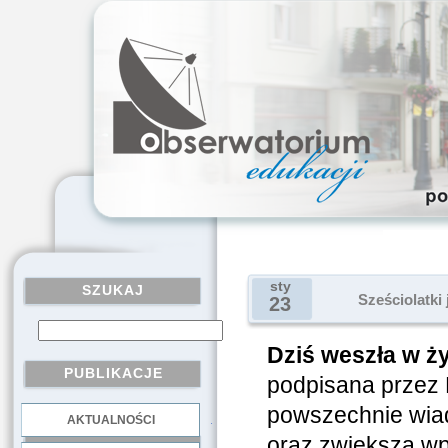
sty
SZUKAJ
Sześciolatki 
23
Dziś weszła w ż
PUBLIKACJE
podpisana przez 
powszechnie wia
AKTUALNOŚCI
.
oraz zwiększa wpł