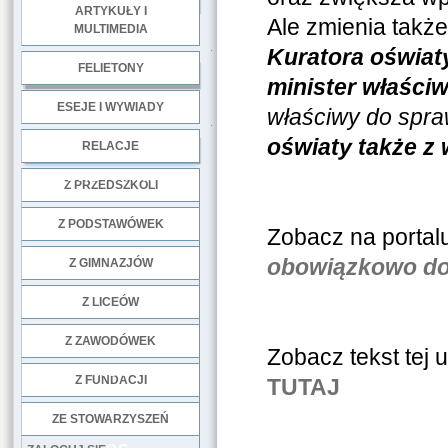
ARTYKUŁY I
Ale zmienia także
MULTIMEDIA
.
Kuratora oświat
FELIETONY
minister właści
ESEJE I WYWIADY
właściwy do spra
.
oświaty także z 
RELACJE
DOBRE PRAKTYKI
Z PRZEDSZKOLI
Z PODSTAWÓWEK
Zobacz na portalu
obowiązkowo do 
Z GIMNAZJÓW
Z LICEÓW
Z ZAWODÓWEK
Zobacz tekst tej
NGO
Z FUNDACJI
TUTAJ
ZE STOWARZYSZEŃ