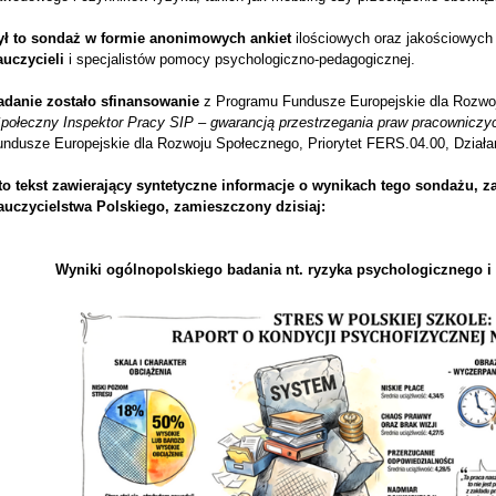
ył to sondaż w formie
anonimowych ankiet
ilościowych oraz jakościowyc
auczycieli
i specjalistów pomocy psychologiczno-pedagogicznej.
adanie zostało sfinansowanie
z Programu Fundusze Europejskie dla Rozwo
Społeczny Inspektor Pracy SIP – gwarancją przestrzegania praw pracowniczy
undusze Europejskie dla Rozwoju Społecznego, Priorytet FERS.04.00, Działa
to tekst zawierający syntetyczne informacje o wynikach tego sondażu, za
auczycielstwa Polskiego, zamieszczony dzisiaj:
Wyniki ogólnopolskiego badania nt. ryzyka psychologicznego i