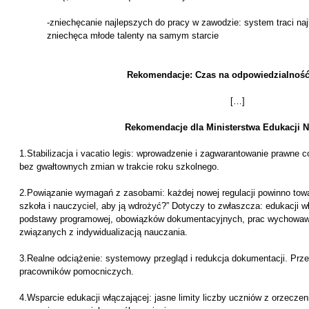
-zniechęcanie najlepszych do pracy w zawodzie: system traci na
zniechęca młode talenty na samym starcie
Rekomendacje: Czas na odpowiedzialnoś
[…]
Rekomendacje dla Ministerstwa Edukacji 
1.Stabilizacja i vacatio legis: wprowadzenie i zagwarantowanie prawne c
bez gwałtownych zmian w trakcie roku szkolnego.
2.Powiązanie wymagań z zasobami: każdej nowej regulacji powinno towa
szkoła i nauczyciel, aby ją wdrożyć?” Dotyczy to zwłaszcza: edukacji 
podstawy programowej, obowiązków dokumentacyjnych, prac wychowawcz
związanych z indywidualizacją nauczania.
3.Realne odciążenie: systemowy przegląd i redukcja dokumentacji. Prz
pracowników pomocniczych.
4.Wsparcie edukacji włączającej: jasne limity liczby uczniów z orzec