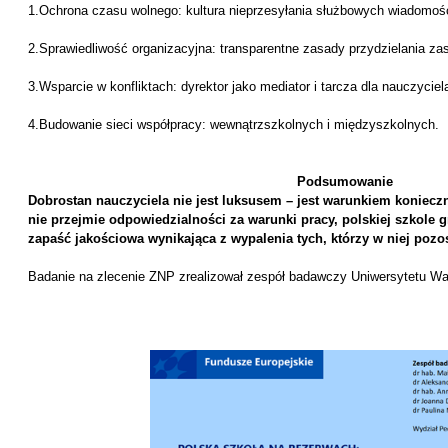
1.Ochrona czasu wolnego: kultura nieprzesyłania służbowych wiadomośc
2.Sprawiedliwość organizacyjna: transparentne zasady przydzielania zas
3.Wsparcie w konfliktach: dyrektor jako mediator i tarcza dla nauczycie
4.Budowanie sieci współpracy: wewnątrzszkolnych i międzyszkolnych.
Podsumowanie
Dobrostan nauczyciela nie jest luksusem – jest warunkiem konieczn
nie przejmie odpowiedzialności za warunki pracy, polskiej szkole g
zapaść jakościowa wynikająca z wypalenia tych, którzy w niej pozos
Badanie na zlecenie ZNP zrealizował zespół badawczy Uniwersytetu W