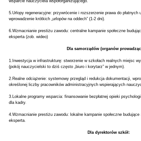
wsparcie nauczyciela współorganizującego.
5.Urlopy regeneracyjne: przywrócenie i rozszerzenie prawa do płatnych 
wprowadzenie krótkich „urlopów na oddech” (1-2 dni).
6.Wzmacnianie prestiżu zawodu: centralne kampanie społeczne budują
eksperta (zob. wideo)
Dla samorządów (organów prowadząc
1.Inwestycja w infrastrukturę: stworzenie w szkołach realnych miejsc wy
(pokój nauczycielski to dziś często „biuro i korytarz” w jednym).
2.Realne odciążenie: systemowy przegląd i redukcja dokumentacji, wpr
określonej liczby pracowników administracyjnych wspierających nauczyc
3.Lokalne programy wsparcia: finansowanie bezpłatnej opieki psychologi
dla kadry.
4.Wzmacnianie prestiżu zawodu: lokalne kampanie społeczne budujące
eksperta.
Dla dyrektorów szkół: