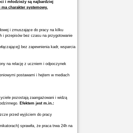
 i młodzieży są najbardziej
3 ma charakter systemowy.
owej i zmuszające do pracy na kilku
h i przepisów bez czasu na przygotowanie
włączającej) bez zapewnienia kadr, wsparcia
ebny na relację z uczniem i odpoczynek
czeniowymi postawami i hejtem w mediach
yciele pozostają zaangażowani i widzą
rodzinnego.
Efektem jest m.in.:
szcze przed wyjściem do pracy
nikatorach) sprawiła, że praca trwa 24h na