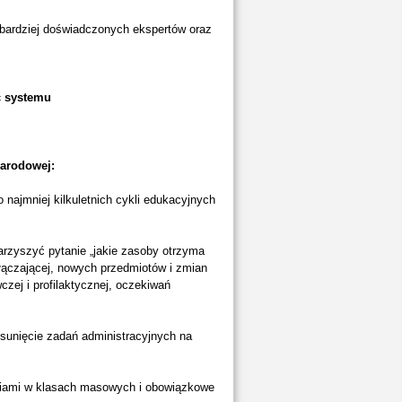
jbardziej doświadczonych ekspertów oraz
ć systemu
Narodowej:
o najmniej kilkuletnich cykli edukacyjnych
rzyszyć pytanie „jakie zasoby otrzyma
włączającej, nowych przedmiotów i zmian
ej i profilaktycznej, oczekiwań
esunięcie zadań administracyjnych na
zeniami w klasach masowych i obowiązkowe