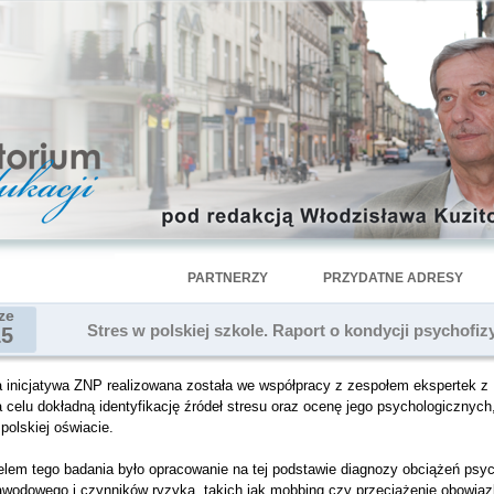
PARTNERZY
PRZYDATNE ADRESY
ze
Stres w polskiej szkole. Raport o kondycji psychofiz
15
a inicjatywa ZNP realizowana została we współpracy z zespołem ekspertek z
a celu dokładną identyfikację źródeł stresu oraz ocenę jego psychologiczny
polskiej oświacie.
elem tego badania było opracowanie na tej podstawie diagnozy obciążeń ps
awodowego i czynników ryzyka, takich jak mobbing czy przeciążenie obowią