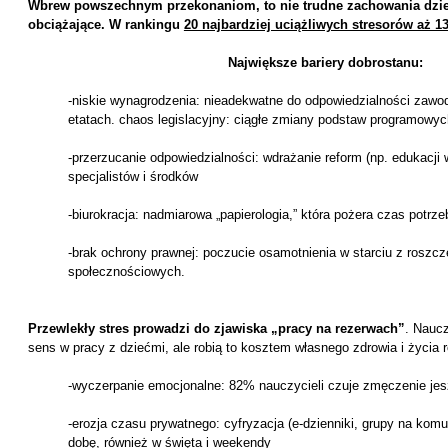
Wbrew powszechnym przekonaniom, to nie trudne zachowania dzieci
obciążające. W rankingu
20 najbardziej uciążliwych stresorów aż 1
Największe bariery dobrostanu:
-niskie wynagrodzenia: nieadekwatne do odpowiedzialności zawod
etatach. chaos legislacyjny: ciągłe zmiany podstaw programowyc
-przerzucanie odpowiedzialności: wdrażanie reform (np. edukacji 
specjalistów i środków
-biurokracja: nadmiarowa „papierologia,” która pożera czas potrz
-brak ochrony prawnej: poczucie osamotnienia w starciu z rosz
społecznościowych.
Przewlekły stres prowadzi do zjawiska
„pracy na rezerwach”
. Naucz
sens w pracy z dziećmi, ale robią to kosztem własnego zdrowia i życia 
-wyczerpanie emocjonalne: 82% nauczycieli czuje zmęczenie je
-erozja czasu prywatnego: cyfryzacja (e-dzienniki, grupy na komu
dobę, również w święta i weekendy