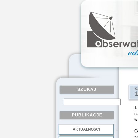
c
SZUKAJ
T
n
PUBLIKACJE
w 
AKTUALNOŚCI
.
C
z