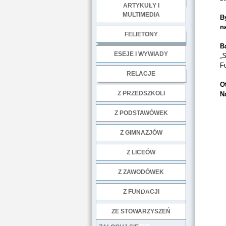
ARTYKUŁY I
MULTIMEDIA
B
.
n
FELIETONY
B
ESEJE I WYWIADY
„
.
F
RELACJE
O
DOBRE PRAKTYKI
Z PRZEDSZKOLI
N
Z PODSTAWÓWEK
Z GIMNAZJÓW
Z LICEÓW
Z ZAWODÓWEK
NGO
Z FUNDACJI
ZE STOWARZYSZEŃ