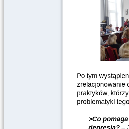
Po tym wystąpieni
zrelacjonowanie d
praktyków, którzy
problematyki teg
>Co pomaga d
depresją?
–