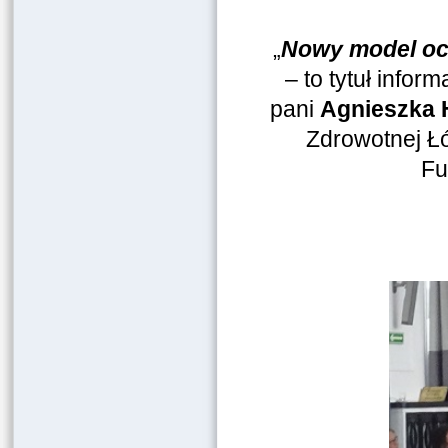
„
Nowy model och
– to tytuł info
pani
Agnieszka
Zdrowotnej Ł
Fu