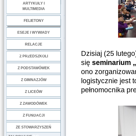
ARTYKUŁY I
MULTIMEDIA
.
FELIETONY
ESEJE I WYWIADY
.
RELACJE
Dzisiaj (25 luteg
DOBRE PRAKTYKI
Z PRZEDSZKOLI
się
seminarium 
Z PODSTAWÓWEK
ono zorganizowa
logistycznie jest
Z GIMNAZJÓW
pełnomocnika prez
Z LICEÓW
Z ZAWODÓWEK
NGO
Z FUNDACJI
ZE STOWARZYSZEŃ