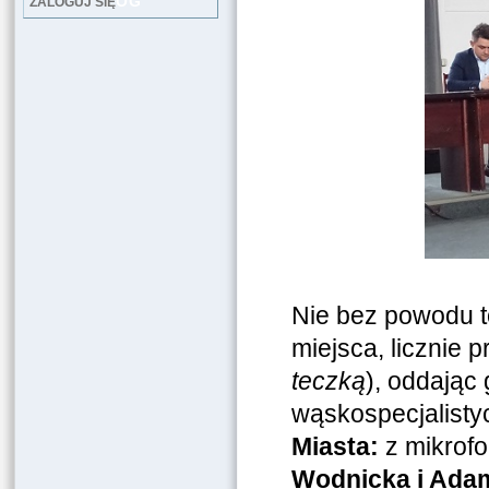
LOG
ZALOGUJ SIĘ
Nie bez powodu t
miejsca, licznie 
teczką
), oddając
wąskospecjalisty
Miasta:
z mikrofo
Wodnicka i Ada