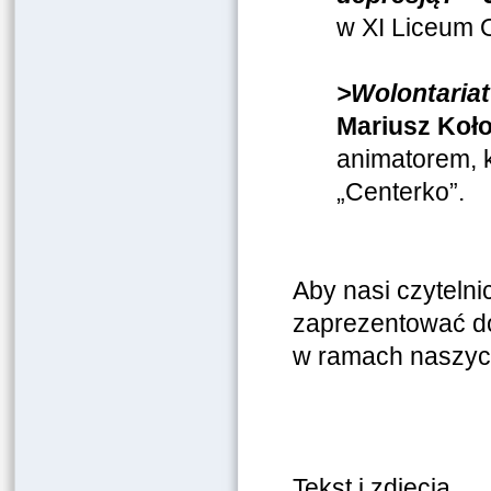
w XI Liceum 
>Wolontariat
Mariusz Koło
animatorem, 
„Centerko”.
Aby nasi czytelni
zaprezentować do
w ramach naszych
Tekst i zdjęcia