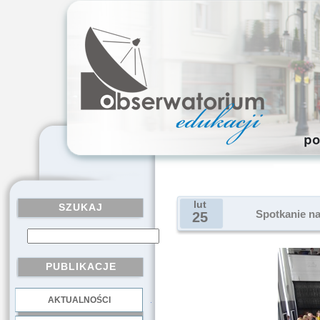
lut
SZUKAJ
Spotkanie n
25
PUBLIKACJE
AKTUALNOŚCI
.