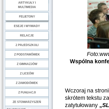
ARTYKUŁY I
MULTIMEDIA
.
FELIETONY
ESEJE I WYWIADY
.
RELACJE
DOBRE PRAKTYKI
Z PRZEDSZKOLI
Foto:www
Z PODSTAWÓWEK
Wspólna konfer
Z GIMNAZJÓW
Z LICEÓW
Z ZAWODÓWEK
Wczoraj na stron
NGO
Z FUNDACJI
skrótem tekstu 
ZE STOWARZYSZEŃ
zatytułowany
„
SL