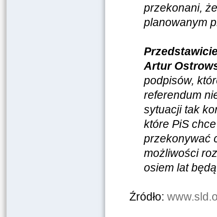
przekonani, że
planowanym p
Przedstawici
Artur Ostrow
podpisów, któr
referendum ni
sytuacji tak k
które PiS chce
przekonywać c
możliwości ro
osiem lat będ
Źródło:
www.sld.o