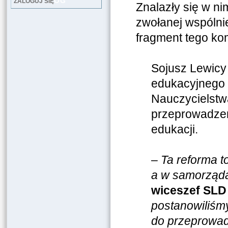
LOG
ZALOGUJ SIĘ
Znalazły się w ni
zwołanej wspóln
fragment tego ko
Sojusz Lewicy
edukacyjnego 
Nauczycielstw
przeprowadzen
edukacji.
–
Ta reforma t
a w samorząda
wiceszef SLD 
postanowiliśm
do przeprowad