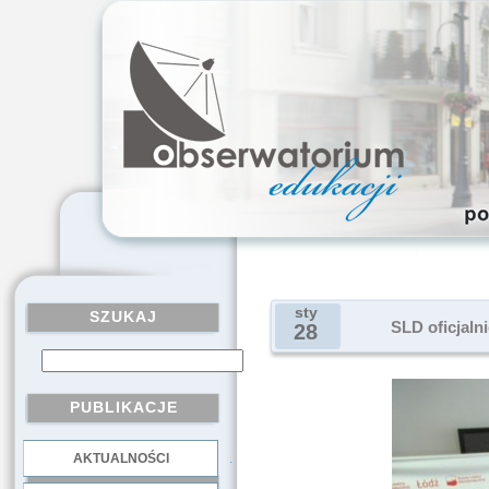
sty
SZUKAJ
SLD oficjaln
28
PUBLIKACJE
AKTUALNOŚCI
.