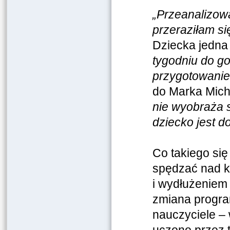
„Przeanalizowa
przeraziłam s
Dziecka jedna
tygodniu do go
przygotowanie 
do Marka Micha
nie wyobraża s
dziecko jest 
Co takiego się
spędzać nad k
i wydłużeniem 
zmiana program
nauczyciele – 
uczono przez t