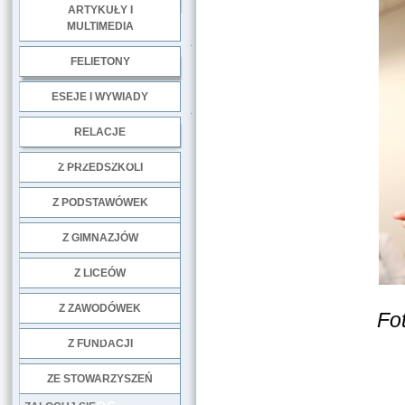
ARTYKUŁY I
MULTIMEDIA
.
FELIETONY
ESEJE I WYWIADY
.
RELACJE
DOBRE PRAKTYKI
Z PRZEDSZKOLI
Z PODSTAWÓWEK
Z GIMNAZJÓW
Z LICEÓW
Z ZAWODÓWEK
Fot
NGO
Z FUNDACJI
ZE STOWARZYSZEŃ