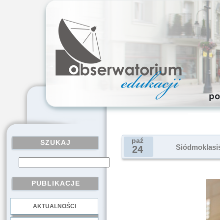
paź
SZUKAJ
Siódmoklasiś
24
PUBLIKACJE
AKTUALNOŚCI
.