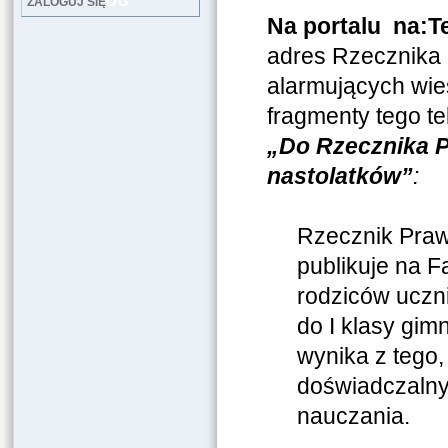
LOG
ZALOGUJ SIĘ
Na portalu na:T
adres Rzecznika 
alarmujących wieś
fragmenty tego te
„Do Rzecznika P
nastolatków”
:
Rzecznik Praw
publikuje na F
rodziców uczni
do I klasy gim
wynika z tego, 
doświadczalnym
nauczania.