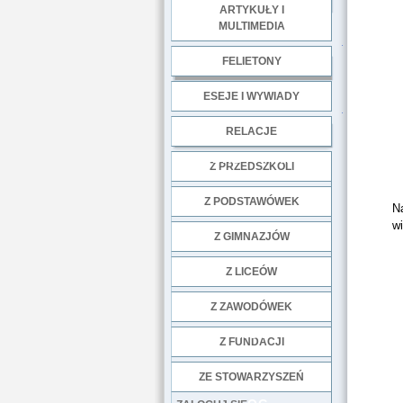
ARTYKUŁY I
MULTIMEDIA
.
FELIETONY
ESEJE I WYWIADY
.
RELACJE
DOBRE PRAKTYKI
Z PRZEDSZKOLI
Z PODSTAWÓWEK
N
wi
Z GIMNAZJÓW
Z LICEÓW
Z ZAWODÓWEK
NGO
Z FUNDACJI
ZE STOWARZYSZEŃ