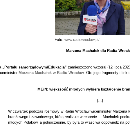
Foto:
www.radiowroclaw.pl/
Marzena Machałek dla Radia Wrocł
a
„Portalu samorządowym/Edukacja”
zamieszczono wczoraj (12 lipca 2023 
ceminister
Marzena Machałek w Radiu Wrocław
.
Oto jego fragmenty i link d
MEiN: większość młodych wybiera kształcenie bran
[…]
W czwartek podczas rozmowy w Radiu Wrocław wiceminister Marzena Ma
branżowego i zawodowego, którą realizuje w resorcie. Machałek podkreśl
młodych Polaków, a jednocześnie, by była to właściwa odpowiedź na pot