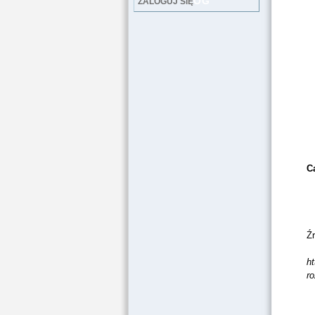
LOG
ZALOGUJ SIĘ
Ca
Ź
h
r