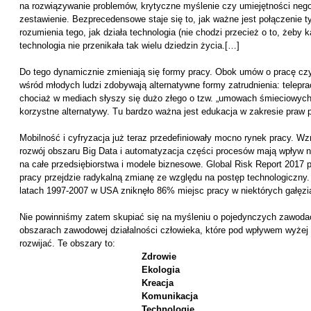
na rozwiązywanie problemów, krytyczne myślenie czy umiejętności nego
zestawienie. Bezprecedensowe staje się to, jak ważne jest połączenie 
rozumienia tego, jak działa technologia (nie chodzi przecież o to, żeby 
technologia nie przenikała tak wielu dziedzin życia.[…]
Do tego dynamicznie zmieniają się formy pracy. Obok umów o pracę czy
wśród młodych ludzi zdobywają alternatywne formy zatrudnienia: teleprac
chociaż w mediach słyszy się dużo złego o tzw. „umowach śmieciowych”,
korzystne alternatywy. Tu bardzo ważna jest edukacja w zakresie praw
Mobilność i cyfryzacja już teraz przedefiniowały mocno rynek pracy. W
rozwój obszaru Big Data i automatyzacja części procesów mają wpływ n
na całe przedsiębiorstwa i modele biznesowe. Global Risk Report 2017 p
pracy przejdzie radykalną zmianę ze względu na postęp technologiczny.
latach 1997-2007 w USA zniknęło 86% miejsc pracy w niektórych gałęzi
Nie powinniśmy zatem skupiać się na myśleniu o pojedynczych zawodach
obszarach zawodowej działalności człowieka, które pod wpływem wyżej
rozwijać. Te obszary to:
Zdrowie
Ekologia
Kreacja
Komunikacja
Technologie