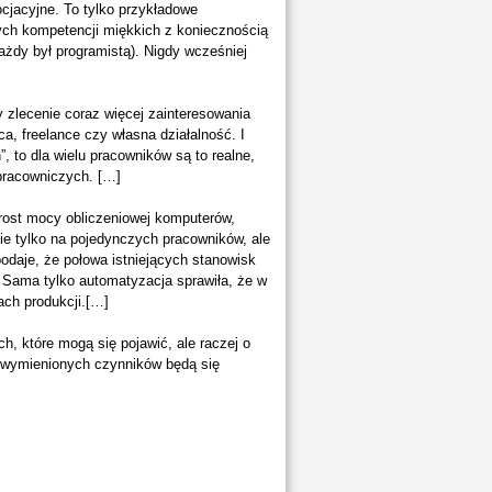
cjacyjne. To tylko przykładowe
tych kompetencji miękkich z koniecznością
każdy był programistą). Nigdy wcześniej
 zlecenie coraz więcej zainteresowania
a, freelance czy własna działalność. I
 to dla wielu pracowników są to realne,
 pracowniczych. […]
zrost mocy obliczeniowej komputerów,
ie tylko na pojedynczych pracowników, ale
odaje, że połowa istniejących stanowisk
 Sama tylko automatyzacja sprawiła, że w
ach produkcji.[…]
, które mogą się pojawić, ale raczej o
 wymienionych czynników będą się