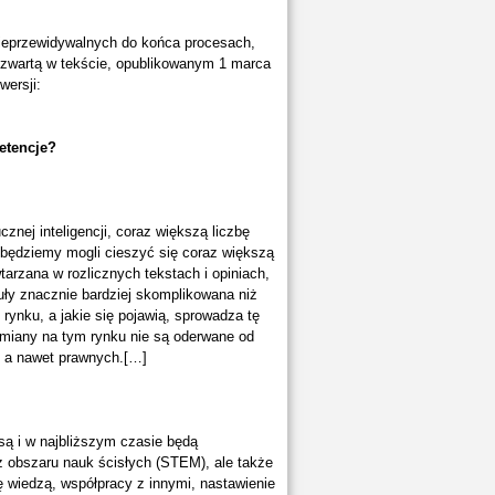
ieprzewidywalnych do końca procesach,
 zwartą w tekście, opublikowanym 1 marca
wersji:
etencje?
znej inteligencji, coraz większą liczbę
ędziemy mogli cieszyć się coraz większą
tarzana w rozlicznych tekstach i opiniach,
uły znacznie bardziej skomplikowana niż
 rynku, a jakie się pojawią, sprowadza tę
 zmiany na tym rynku nie są oderwane od
, a nawet prawnych.[…]
ą i w najbliższym czasie będą
z obszaru nauk ścisłych (STEM), ale także
ę wiedzą, współpracy z innymi, nastawienie