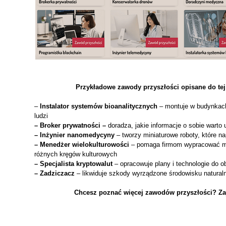
Przykładowe zawody przyszłości opisane do tej
–
Instalator systemów bioanalitycznych
– montuje w budynkach
ludzi
– Broker prywatności –
doradza, jakie informacje o sobie warto
– Inżynier nanomedycyny
– tworzy miniaturowe roboty, które n
– Menedżer wielokulturowości
– pomaga firmom wypracować mo
różnych kręgów kulturowych
– Specjalista kryptowalut
– opracowuje plany i technologie do ob
– Zadziczacz
– likwiduje szkody wyrządzone środowisku natura
Chcesz poznać więcej zawodów przyszłości? Z