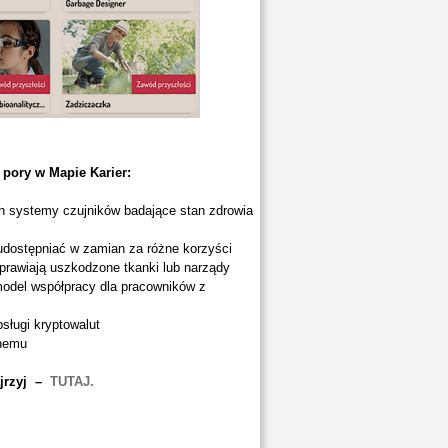
 pory w Mapie Karier:
 systemy czujników badające stan zdrowia
 udostępniać w zamian za różne korzyści
aprawiają uszkodzone tkanki lub narządy
del współpracy dla pracowników z
sługi kryptowalut
lnemu
ajrzyj –
TUTAJ.