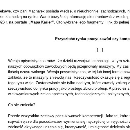
iekawe, czy pani Machałek posiada wiedzę, o nieuchronnie zachodzących, n
akie zachodzą na rynku. Warto powyższą informację skonfrontować z wiedzą,
023 r.
na portalu „Mapa Karier”.
Oto wybrane jego fragmenty i link do pełnej 
Przyszłość rynku pracy: zawód czy komp
[…]
Wersja optymistyczna mówi, że dzięki rozwojowi technologii, w tym sztuc
naszych obowiązków zawodowych będą przejmowały maszyny. My zaś b
ilością czasu wolnego. Wersja pesymistyczna, w tej lub innej formie pow
zakłada, że to maszyny zniewolą nas. Rzeczywistość okazuje się z reg
tego typu wizje. Zastanawianie się tylko nad tym, które zawody znikną z
rzeczywistość do rynku pracy jako prostego zbioru profesji. A przecież
wielowymiarowych zmian społecznych, technologicznych i politycznych
Co się zmienia?
Przede wszystkim zestawy poszukiwanych kompetencji. Jako te, które s
najważniejsze dla pracodawców, wymienia się najczęściej umiejętności 
zdolność aktywnego uczenia się, kreatywność, umiejętność dzielenia si