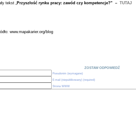
ły tekst „
Przyszłość rynku pracy: zawód czy kompetencje?” –
TUTAJ
ódło: www.mapakarier.org/blog
ZOSTAW ODPOWIEDŹ
Pseudonim (wymagane)
E-mail (niepublikowany) (required)
Strona WWW