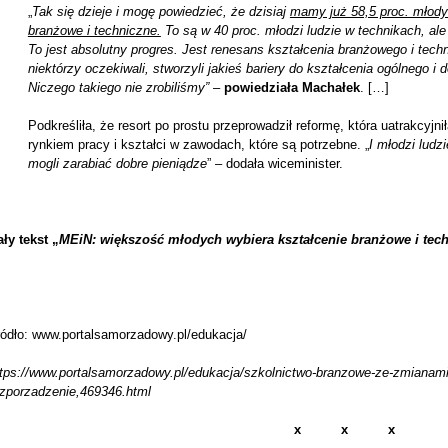
„
Tak się dzieje i mogę powiedzieć, że dzisiaj
mamy już 58,5 proc. młody
branżowe i techniczne.
To są w 40 proc. młodzi ludzie w technikach, al
To jest absolutny progres. Jest renesans kształcenia branżowego i tech
niektórzy oczekiwali, stworzyli jakieś bariery do kształcenia ogólnego i
Niczego takiego nie zrobiliśmy”
–
powiedziała Machałek
. […]
Podkreśliła, że resort po prostu przeprowadził reformę, która uatrakcyjn
rynkiem pracy i kształci w zawodach, które są potrzebne. „
I młodzi ludz
mogli zarabiać dobre pieniądze
” – dodała wiceminister.
ły tekst
„
MEiN: większość młodych wybiera kształcenie branżowe i tec
ródło: www.portalsamorzadowy.pl/edukacja/
ttps://www.portalsamorzadowy.pl/edukacja/szkolnictwo-branzowe-ze-zmianami
ozporzadzenie,469346.html
x x x