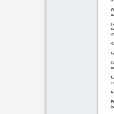
n
Ws
uc
D
to
w
4
C
Pa
m
N
zw
6
P
b