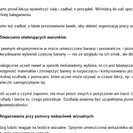
arto przed lekcja wywietrzyć salę i zadbać o porządek. Wchodzą do sali up
hotę bałaganienia.
rto też zadbać o łatwe przestawianie ławek, aby ułatwić organizację pracy 
.Stwarzanie ułatwiających warunków.
 pewnym eksperymencie w misce umieszczono banany i pomarańcze, i pozwo
ecydowanie wybierali częściej banany — nie ze względu na ich smak, ale dlat
nalogicznie uczeń nawet w sposób nieświadomy wybiera, to co jest łatwiejsz
stępność materiałów i zmniejszyć bariery w rozpoczęciu i kontynuowaniu prz
kolnej szufladę z pomocami, które uczeń może używać w czasie lekcji, np. dług
rteczki samoprzylepne itp.
śli uczeń o czymś zapomni, nie musi prosić innych o pożyczenie ani tracić 
uflady i bierze to, czego potrzebuje. Szuflada powinna być uzupełniana prz
powiedzialności.
.Angażowanie przy pomocy wskazówek wizualnych
ózg ludzki reaguje na bodźce wizualne. Sprytnie umieszczona wskazówka wi