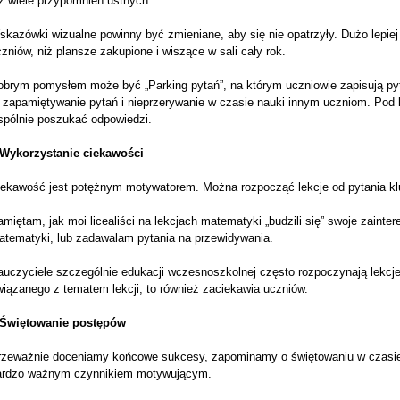
iż wiele przypomnień ustnych.
kazówki wizualne powinny być zmieniane, aby się nie opatrzyły. Dużo lepiej 
zniów, niż plansze zakupione i wiszące w sali cały rok.
obrym pomysłem może być „Parking pytań”, na którym uczniowie zapisują py
 zapamiętywanie pytań i nieprzerywanie w czasie nauki innym uczniom. Pod ko
spólnie poszukać odpowiedzi.
.Wykorzystanie ciekawości
iekawość jest potężnym motywatorem. Można rozpocząć lekcje od pytania kl
miętam, jak moi licealiści na lekcjach matematyki „budzili się” swoje zainte
atematyki, lub zadawalam pytania na przewidywania.
auczyciele szczególnie edukacji wczesnoszkolnej często rozpoczynają lekcj
iązanego z tematem lekcji, to również zaciekawia uczniów.
.Świętowanie postępów
rzeważnie doceniamy końcowe sukcesy, zapominamy o świętowaniu w czasie p
ardzo ważnym czynnikiem motywującym.