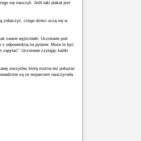
go się nauczyli. Jeśli taki plakat jest
gą zobaczyć, czego dzieci uczą się w
 tak zwane
wyjściówki
. Uczniowie pod
e z odpowiedzią na pytanie. Może to być:
m zapytać”
. Uczniowie czytając kartki
stawę zeszytów, którą można też pokazać
prowadzone są ze wsparciem nauczyciela.