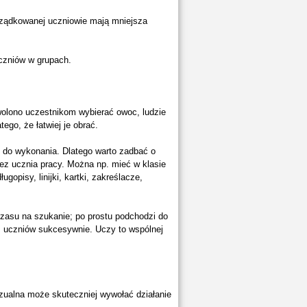
orządkowanej uczniowie mają mniejsza
uczniów w grupach.
lono uczestnikom wybierać owoc, ludzie
ego, że łatwiej je obrać.
e do wykonania. Dlatego warto zadbać o
ez ucznia pracy. Można np. mieć w klasie
opisy, linijki, kartki, zakreślacze,
czasu na szukanie; po prostu podchodzi do
ez uczniów sukcesywnie. Uczy to wspólnej
zualna może skuteczniej wywołać działanie