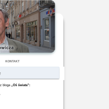
KONTAKT
ę
z bloga
„Oś świata”:
ę