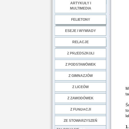
ARTYKUŁY I
MULTIMEDIA
.
FELIETONY
ESEJE I WYWIADY
.
RELACJE
DOBRE PRAKTYKI
Z PRZEDSZKOLI
Z PODSTAWÓWEK
Z GIMNAZJÓW
Z LICEÓW
M
ta
Z ZAWODÓWEK
Śr
NGO
Z FUNDACJI
to
l
ZE STOWARZYSZEŃ
1