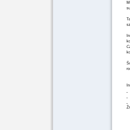
Mo
s
T
sz
I
ko
C
ko
Ś
r
In
Ź