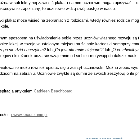
żna w sali lekcyjnej zawiesić plakat i na nim uczniowie mogą zapisywać – cze
ukcesywnie zapełniany, to uczniowie widzą swój postęp w nauce.
aki plakat może wisieć na zebraniach z rodzicami, wtedy również rodzice mo
kole.
nnym sposobem na uświadomienie sobie przez uczniów własnego rozwoju są
niec lekcji wieszają w ustalonym miejscu na ścianie karteczki samoprzylepn
zego się dziś nauczyłem?
lub
„Co jest dla mnie niejasne?”
lub „
O co chciałby
legów i koleżanek uczą się wzajemnie od siebie i motywują do dalszej nauki.
więtowanie może również opierać się o zeszyt uczniowski. Można zrobić wy
odzicom na zebraniu. Uczniowie zwykle są dumni ze swoich zeszytów, o ile 
spiracja artykułem
Cathleen Beachboard
ródło:
owww.knauczanie.pl