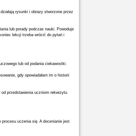
działają rysunki i obrazy stworzone przez
tania lub porady podczas nauki. Powoduje
niec lekcji trzeba wrócić do pytań i
uczowego lub od podania ciekawostki.
resowanie, gdy opowiadałam im o historii
e od przedstawienia uczniom rekwizytu
rocesu uczenia się. A docenianie jest