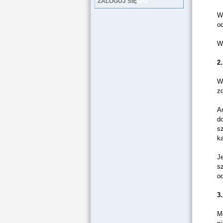
LOG
ZALOGUJ SIĘ
W
oc
Wa
2
W
zd
A
do
sz
ka
Je
sz
od
3
M