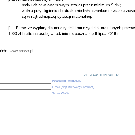
-brały udział w kwietniowym strajku przez minimum 9 dni;
-w dniu przystąpienia do strajku nie były członkami związku zaw
-są w najtrudniejszej sytuacji materialnej.
[…] Pierwsze wypłaty dla nauczycieli i nauczycielek oraz innych praco
1000 zł brutto na osobę w rodzinie rozpoczną się 8 lipca 2019 r
ródło:
www.prawo.pl
ZOSTAW ODPOWIEDŹ
Pseudonim (wymagane)
E-mail (niepublikowany) (required)
Strona WWW