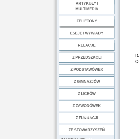
ARTYKUŁY I
MULTIMEDIA
.
FELIETONY
ESEJE I WYWIADY
.
RELACJE
DOBRE PRAKTYKI
D
Z PRZEDSZKOLI
Ot
Z PODSTAWÓWEK
Z GIMNAZJÓW
Z LICEÓW
Z ZAWODÓWEK
NGO
Z FUNDACJI
ZE STOWARZYSZEŃ