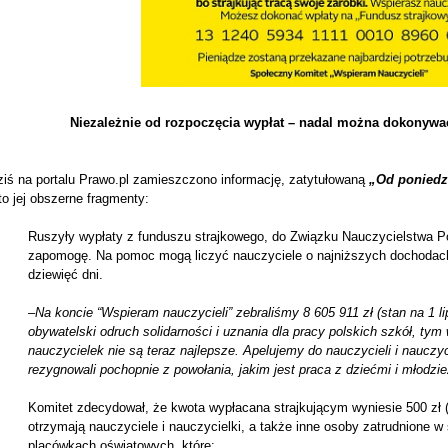
Niezależnie od rozpoczęcia wypłat – nadal można dokonywa
ziś na portalu Prawo.pl zamieszczono informację, zatytułowaną
„Od poniedz
o jej obszerne fragmenty:
Ruszyły wypłaty z funduszu strajkowego, do Związku Nauczycielstwa Po
zapomogę. Na pomoc mogą liczyć nauczyciele o najniższych dochodach, 
dziewięć dni.
–
Na koncie “Wspieram nauczycieli” zebraliśmy 8 605 911 zł (stan na 1 l
obywatelski odruch solidarności i uznania dla pracy polskich szkół, tym 
nauczycielek nie są teraz najlepsze. Apelujemy do nauczycieli i nauczyc
rezygnowali pochopnie z powołania, jakim jest praca z dziećmi i młodzi
Komitet zdecydował, że kwota wypłacana strajkującym wyniesie 500 zł 
otrzymają nauczyciele i nauczycielki, a także inne osoby zatrudnione w
placówkach oświatowych, które: