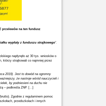
ć przelewów na ten fundusz
iałku wypłaty z funduszu strajkowego
”.
lskiego napłynęło aż 30 tys. wniosków o
którzy strajkowali co najmniej przez
ipca 2019). Jest to dowód na ogromny
ważniejszy, że nastroje wśród nauczycieli i
ielek, by podniesieni na duchu nie
eżą
– podkreśla ZNP. […]
(brutto). Zgodnie z regulaminem pomoc
 szkołach, przedszkolach i innych