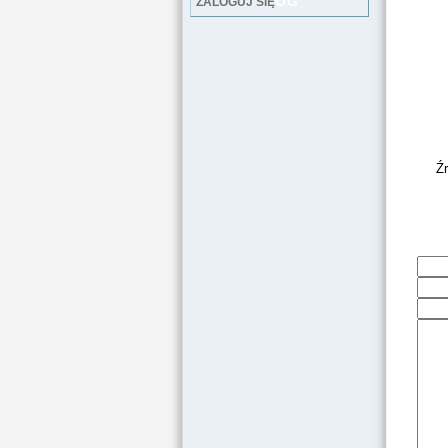
LOG
ZALOGUJ SIĘ
Ź