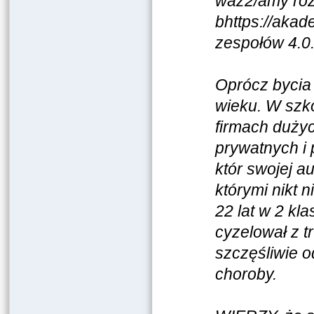
waz2/amy roz
bhttps://akad
zespołów 4.0
Oprócz bycia 
wieku. W szk
firmach duży
prywatnych i 
któr swojej au
którymi nikt 
22 lat w 2 kl
cyzelował z t
szczęśliwie o
choroby.