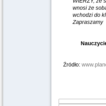
WIERZY, że s
wnosi że sob
wchodzi do kl
Zapraszamy
Nauczyci
Źródło:
www.pland