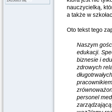
LOG
ZALOGUJ SIĘ
nauczycielką, któ
a także w szkołac
Oto tekst tego za
Naszym gości
edukacji. Spe
biznesie i ed
zdrowych rela
długotrwałych
pracownikiem
zrównoważone
personel med
zarządzającą,