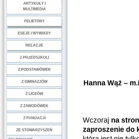
ARTYKUŁY I
MULTIMEDIA
.
FELIETONY
ESEJE I WYWIADY
.
RELACJE
DOBRE PRAKTYKI
Z PRZEDSZKOLI
Z PODSTAWÓWEK
Hanna Wąż – m.i
Z GIMNAZJÓW
Z LICEÓW
Z ZAWODÓWEK
NGO
Z FUNDACJI
Wczoraj
na stron
zaproszenie do 
ZE STOWARZYSZEŃ
która jest nie tyl