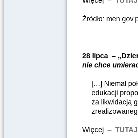
Więcej –
TUTAJ
Źródło: men.gov.p
28 lipca – „Dzi
nie chce umiera
[…] Niemal po
edukacji prop
za likwidacją
zrealizowane
Więcej –
TUTAJ