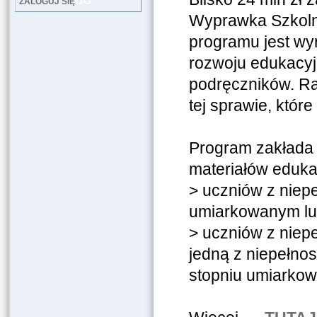
LOG
ZALOGUJ SIĘ
Wyprawka Szkoln
programu jest wy
rozwoju edukacy
podręczników. Ra
tej sprawie, któr
Program zakłada 
materiałów eduka
> uczniów z niep
umiarkowanym lu
> uczniów z niep
jedną z niepełno
stopniu umiarko