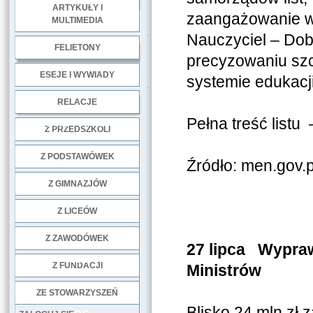
ARTYKUŁY I
zaangażowanie w 
MULTIMEDIA
.
Nauczyciel – Dob
FELIETONY
precyzowaniu sz
ESEJE I WYWIADY
systemie edukacji
.
RELACJE
Pełna treść listu
DOBRE PRAKTYKI
Z PRZEDSZKOLI
Z PODSTAWÓWEK
Źródło: men.gov.p
Z GIMNAZJÓW
Z LICEÓW
Z ZAWODÓWEK
27 lipca Wypraw
NGO
Z FUNDACJI
Ministrów
ZE STOWARZYSZEŃ
Blisko 24 mln zł