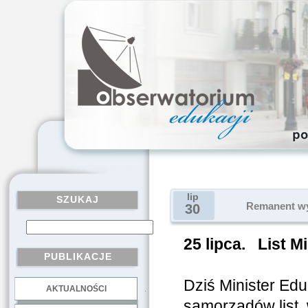
lip
SZUKAJ
Remanent wy
30
25 lipca. List 
PUBLIKACJE
Dziś Minister Ed
AKTUALNOŚCI
.
samorządów list,