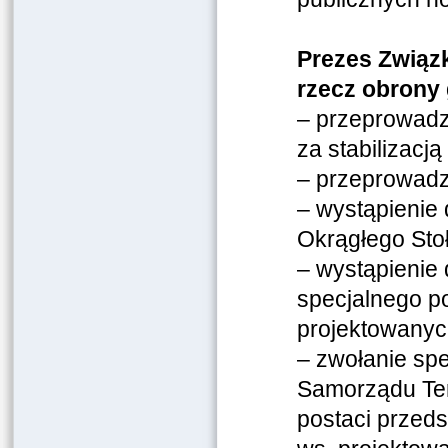
Prezes Związ
rzecz obrony
– przeprowadz
za stabilizacj
– przeprowadz
– wystąpienie
Okrągłego Stoł
– wystąpienie
specjalnego p
projektowanyc
– zwołanie sp
Samorządu Ter
postaci przed