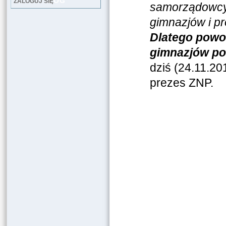
LOG
ZALOGUJ SIĘ
samorządowcy,
gimnazjów i p
Dlatego powoł
gimnazjów po
dziś (24.11.20
prezes ZNP.