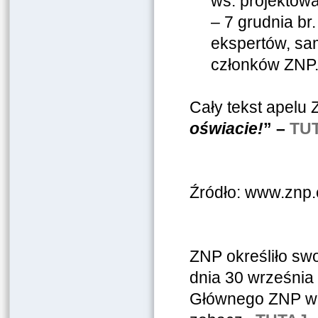
ws. projektow
– 7 grudnia br
ekspertów, sa
członków ZNP
Cały tekst apelu
oświacie!
” –
TU
Źródło: www.znp.
ZNP określiło swo
dnia 30 września
Głównego ZNP w s