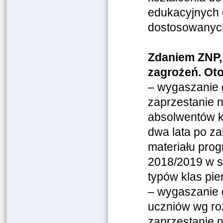
edukacyjnych 
dostosowanych
Zdaniem ZNP, 
zagrożeń. Oto 
– wygaszanie 
zaprzestanie 
absolwentów k
dwa lata po z
materiału pro
2018/2019 w s
typów klas pi
– wygaszanie 
uczniów wg r
zaprzestanie 