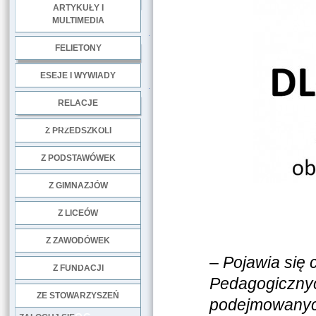
ARTYKUŁY I
MULTIMEDIA
.
FELIETONY
ESEJE I WYWIADY
.
RELACJE
DOBRE PRAKTYKI
Z PRZEDSZKOLI
Z PODSTAWÓWEK
Z GIMNAZJÓW
Z LICEÓW
Z ZAWODÓWEK
–
Pojawia się c
NGO
Z FUNDACJI
Pedagogiczny
ZE STOWARZYSZEŃ
podejmowanych