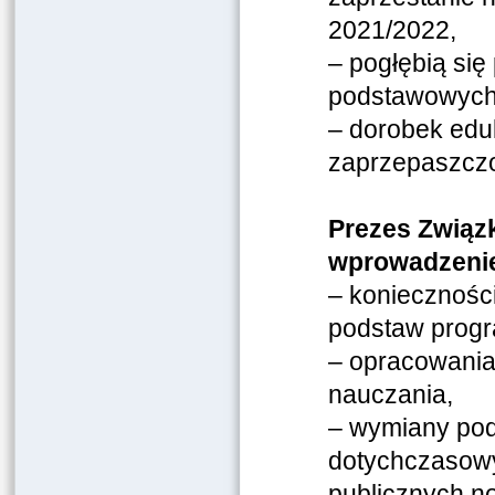
2021/2022,
– pogłębią si
podstawowych
– dorobek edu
zaprzepaszcz
Prezes Związ
wprowadzeniem
– koniecznośc
podstaw prog
– opracowania
nauczania,
– wymiany pod
dotychczasowy
publicznych n