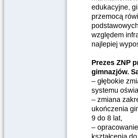
edukacyjne, gi
przemocą rówi
podstawowych 
względem infra
najlepiej wyp
Prezes ZNP p
gimnazjów. Są
– głębokie zmi
systemu oświa
– zmiana zakr
ukończenia gi
9 do 8 lat,
– opracowanie
kształcenia d