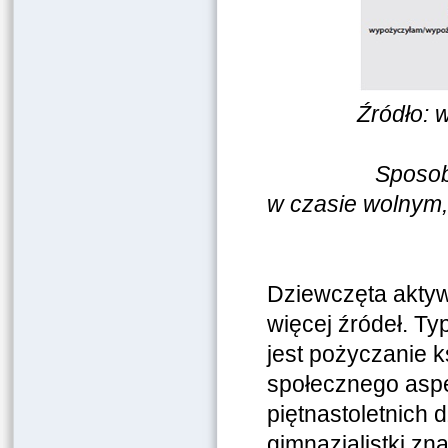
Źródło: 
Sposoby gimna
w czasie wolnym,
Dziewczęta aktyw
więcej źródeł. T
jest pożyczanie 
społecznego aspe
piętnastoletnich 
gimnazjalistki zna