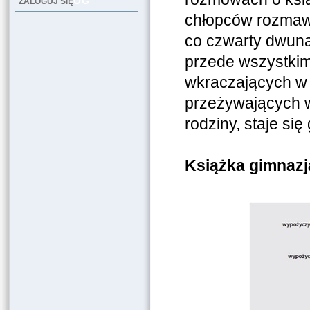
LOG
ZALOGUJ SIĘ
chłopców rozmawi
co czwarty dwuna
przede wszystkim
wkraczających w o
przeżywających w 
rodziny, staje się
Książka gimnazja