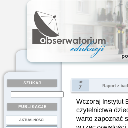
lut
SZUKAJ
Raport z bad
7
Wczoraj Instytut
PUBLIKACJE
czytelnictwa dzie
warto zapoznać si
AKTUALNOŚCI
.
w rzeczywistości: