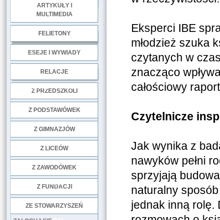
ARTYKUŁY I
MULTIMEDIA
.
Eksperci IBE spraw
FELIETONY
młodzież szuka k
ESEJE I WYWIADY
czytanych w czas
.
znacząco wpływaj
RELACJE
całościowy raport
DOBRE PRAKTYKI
Z PRZEDSZKOLI
Z PODSTAWÓWEK
Czytelnicze insp
Z GIMNAZJÓW
Jak wynika z bad
Z LICEÓW
nawyków pełni ro
Z ZAWODÓWEK
sprzyjają budowani
NGO
Z FUNDACJI
naturalny sposób
jednak inną rolę
ZE STOWARZYSZEŃ
rozmowach o ksią