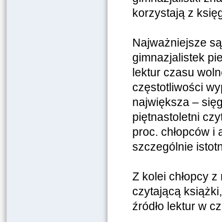
korzystają z ksi
Najważniejsze są 
gimnazjalistek p
lektur czasu wol
częstotliwości wy
największa – się
piętnastoletni czy
proc. chłopców i 
szczególnie istot
Z kolei chłopcy z
czytającą książki,
źródło lektur w c