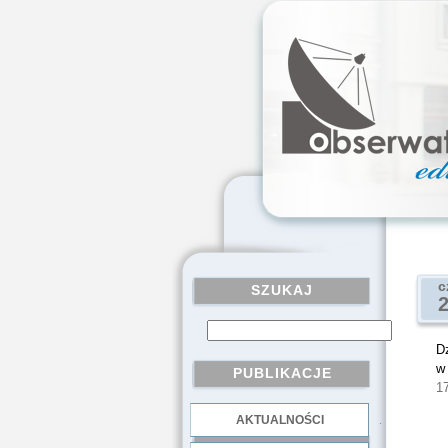
c
SZUKAJ
D
PUBLIKACJE
1
AKTUALNOŚCI
.