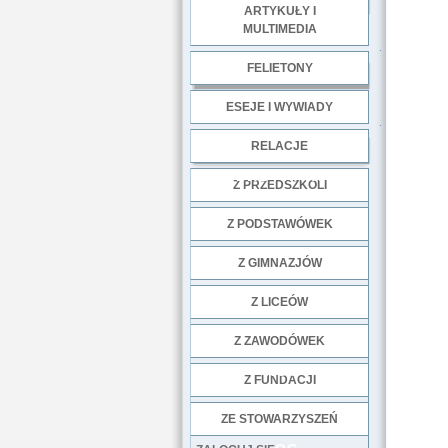
ARTYKUŁY I
MULTIMEDIA
.
FELIETONY
ESEJE I WYWIADY
.
RELACJE
DOBRE PRAKTYKI
Z PRZEDSZKOLI
Z PODSTAWÓWEK
Z GIMNAZJÓW
Z LICEÓW
Z ZAWODÓWEK
NGO
Z FUNDACJI
ZE STOWARZYSZEŃ