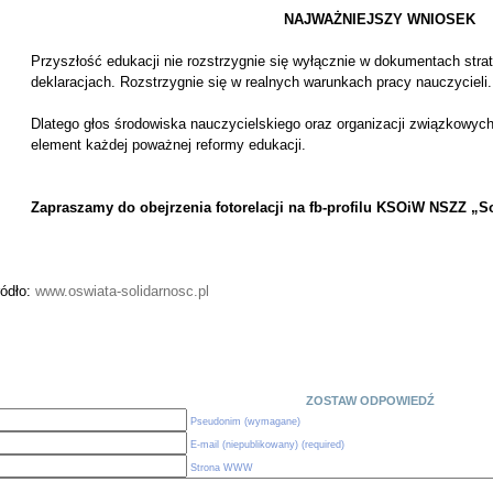
NAJWAŻNIEJSZY WNIOSEK
Przyszłość edukacji nie rozstrzygnie się wyłącznie w dokumentach str
deklaracjach. Rozstrzygnie się w realnych warunkach pracy nauczycieli.
Dlatego głos środowiska nauczycielskiego oraz organizacji związkowyc
element każdej poważnej reformy edukacji.
Zapraszamy do obejrzenia fotorelacji na fb-profilu KSOiW NSZZ „
ródło:
www.oswiata-solidarnosc.pl
ZOSTAW ODPOWIEDŹ
Pseudonim (wymagane)
E-mail (niepublikowany) (required)
Strona WWW