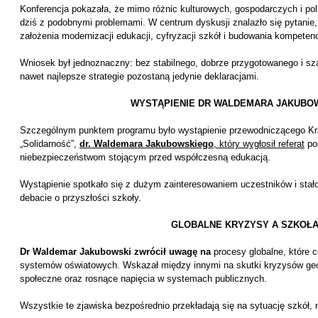
Konferencja pokazała, że mimo różnic kulturowych, gospodarczych i po
dziś z podobnymi problemami. W centrum dyskusji znalazło się pytanie,
założenia modernizacji edukacji, cyfryzacji szkół i budowania kompetenc
Wniosek był jednoznaczny: bez stabilnego, dobrze przygotowanego i s
nawet najlepsze strategie pozostaną jedynie deklaracjami.
WYSTĄPIENIE DR WALDEMARA JAKUBO
Szczególnym punktem programu było wystąpienie przewodniczącego Kra
„Solidarność”,
dr. Waldemara Jakubowskiego
, który wygłosił referat
po
niebezpieczeństwom stojącym przed współczesną edukacją.
Wystąpienie spotkało się z dużym zainteresowaniem uczestników i sta
debacie o przyszłości szkoły.
GLOBALNE KRYZYSY A SZKOŁ
Dr Waldemar Jakubowski zwrócił uwagę na
procesy globalne, które c
systemów oświatowych. Wskazał między innymi na skutki kryzysów geop
społeczne oraz rosnące napięcia w systemach publicznych.
Wszystkie te zjawiska bezpośrednio przekładają się na sytuację szkół, n