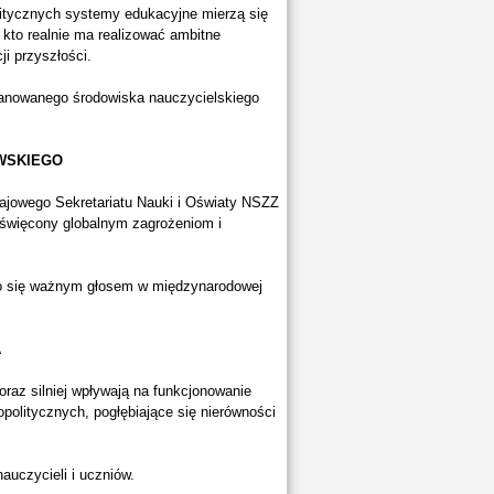
litycznych systemy edukacyjne mierzą się
 kto realnie ma realizować ambitne
ji przyszłości.
zanowanego środowiska nauczycielskiego
WSKIEGO
jowego Sekretariatu Nauki i Oświaty NSZZ
święcony globalnym zagrożeniom i
ło się ważnym głosem w międzynarodowej
A
oraz silniej wpływają na funkcjonowanie
olitycznych, pogłębiające się nierówności
auczycieli i uczniów.