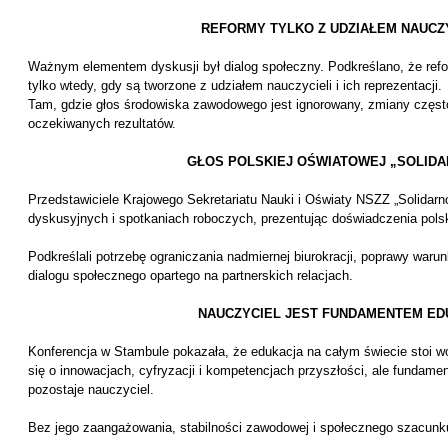
REFORMY TYLKO Z UDZIAŁEM NAUCZ
Ważnym elementem dyskusji był dialog społeczny. Podkreślano, że re
tylko wtedy, gdy są tworzone z udziałem nauczycieli i ich reprezentacji.
Tam, gdzie głos środowiska zawodowego jest ignorowany, zmiany często
oczekiwanych rezultatów.
GŁOS POLSKIEJ OŚWIATOWEJ „SOLIDA
Przedstawiciele Krajowego Sekretariatu Nauki i Oświaty NSZZ „Solidarn
dyskusyjnych i spotkaniach roboczych, prezentując doświadczenia pols
Podkreślali potrzebę ograniczania nadmiernej biurokracji, poprawy war
dialogu społecznego opartego na partnerskich relacjach.
NAUCZYCIEL JEST FUNDAMENTEM ED
Konferencja w Stambule pokazała, że edukacja na całym świecie stoi
się o innowacjach, cyfryzacji i kompetencjach przyszłości, ale funda
pozostaje nauczyciel.
Bez jego zaangażowania, stabilności zawodowej i społecznego szacunku 