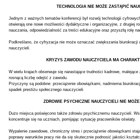
TECHNOLOGIA NIE MOŻE ZASTĄPIĆ NAU
Jednym z ważnych tematów konferencji był rozwój technologii cyfrowych i
otwierają one nowe możliwości dydaktyczne i organizacyjne, z drugiej r
nauczania, odpowiedzialność za treści edukacyjne oraz przyszłą rolę na
Podkreślano, że cyfryzacja nie może oznaczać zwiększania biurokracji 
nauczycieli.
KRYZYS ZAWODU NAUCZYCIELA MA CHARAK
W wielu krajach obserwuje się narastające trudności kadrowe, malejące 
rosnącą liczbę odejść z zawodu.
Przyczyny są podobne: przeciążenie obowiązkami, nadmierna biurokracj
spadek prestiżu społecznego nauczycieli.
ZDROWIE PSYCHICZNE NAUCZYCIELI NIE MOŻE
Dużo miejsca poświęcono także zdrowiu psychicznemu nauczycieli. Ws
koncentruje się na uczniach, pomijając sytuację pracowników oświaty.
Wypalenie zawodowe, chroniczny stres i przeciążenie obowiązkami st
poprawy warunków pracy nie da się skutecznie podnosić jakości kształc