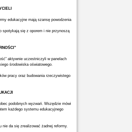
YCIELI
formy edukacyjne mają szansę powodzenia
 spotykają się z oporem i nie przynoszą
RNOŚCI”
ość” aktywnie uczestniczyli w panelach
kiego środowiska oświatowego.
unków pracy oraz budowania rzeczywistego
UKACJI
 wobec podobnych wyzwań. Wszędzie mówi
mentem każdego systemu edukacyjnego
nie da się zrealizować żadnej reformy.