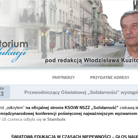
PARTNERZY
PRZYDATNE ADRESY
ze
Przewodniczący Oświatowej „Solidarności” wystąpi
23
ziś „odkryłem”
na oficjalnej stronie KSOiW NSZZ „Solidarność”
ciekawą
i
w
międzynarodowej konferencji poświęconej najważniejszym wyzwaniom 
7-18 czerwca odbyła się
w Stambule
:
ŚWIATOWA EDUKACJA W CZASACH NIEPEWNOŚCI – GŁOS NAUC