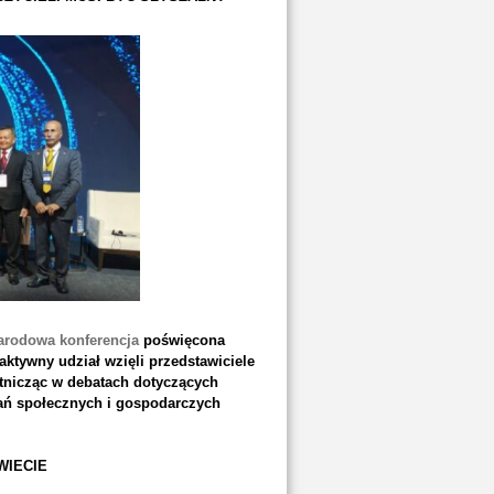
arodowa konferencja
poświęcona
tywny udział wzięli przedstawiciele
stnicząc w debatach dotyczących
wań społecznych i gospodarczych
WIECIE