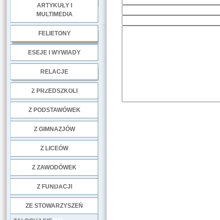
ARTYKUŁY I
MULTIMEDIA
.
FELIETONY
ESEJE I WYWIADY
.
RELACJE
DOBRE PRAKTYKI
Z PRZEDSZKOLI
Z PODSTAWÓWEK
Z GIMNAZJÓW
Z LICEÓW
Z ZAWODÓWEK
NGO
Z FUNDACJI
ZE STOWARZYSZEŃ