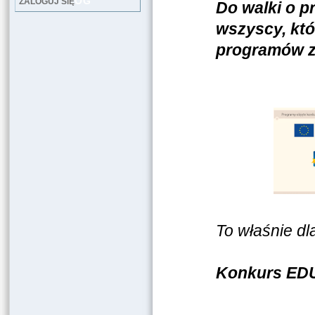
LOG
ZALOGUJ SIĘ
Do walki o p
wszyscy, któ
programów z
To właśnie dl
Konkurs EDUi