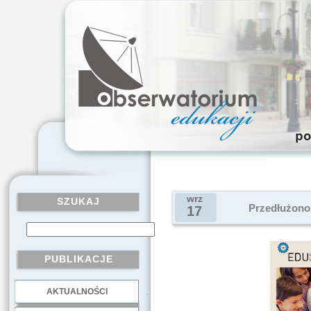
wrz
SZUKAJ
Przedłużono
17
PUBLIKACJE
AKTUALNOŚCI
.