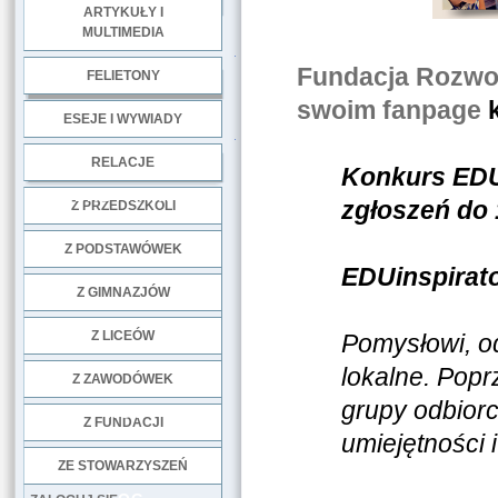
ARTYKUŁY I
MULTIMEDIA
.
Fundacja Rozwo
FELIETONY
swoim fanpage
k
ESEJE I WYWIADY
.
RELACJE
Konkurs EDU
DOBRE PRAKTYKI
zgłoszeń do 
Z PRZEDSZKOLI
Z PODSTAWÓWEK
EDUinspirato
Z GIMNAZJÓW
Z LICEÓW
Pomysłowi, o
lokalne. Pop
Z ZAWODÓWEK
grupy odbiorc
NGO
Z FUNDACJI
umiejętności i 
ZE STOWARZYSZEŃ