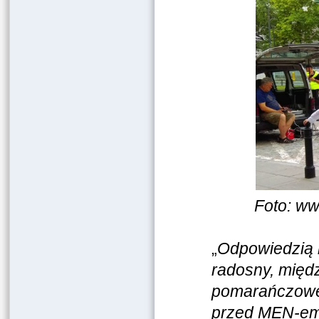
Foto: ww
„
Odpowiedzią n
radosny, międz
pomarańczowej
przed MEN-em.