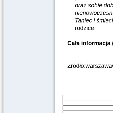
oraz sobie do
nienowoczesne 
Taniec i śmiec
rodzice.
Cała informacj
Źródło:warszawaw