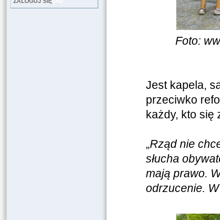
LOG
ZALOGUJ SIĘ
Foto: ww
Jest kapela, s
przeciwko refor
każdy, kto się
„
Rząd nie chce
słucha obywat
mają prawo. W
odrzucenie. W 