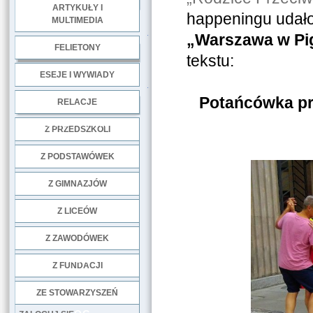
ARTYKUŁY I
happeningu udało
MULTIMEDIA
.
„Warszawa w Pig
FELIETONY
tekstu:
ESEJE I WYWIADY
.
Potańcówka pr
RELACJE
DOBRE PRAKTYKI
Z PRZEDSZKOLI
Z PODSTAWÓWEK
Z GIMNAZJÓW
Z LICEÓW
Z ZAWODÓWEK
NGO
Z FUNDACJI
ZE STOWARZYSZEŃ