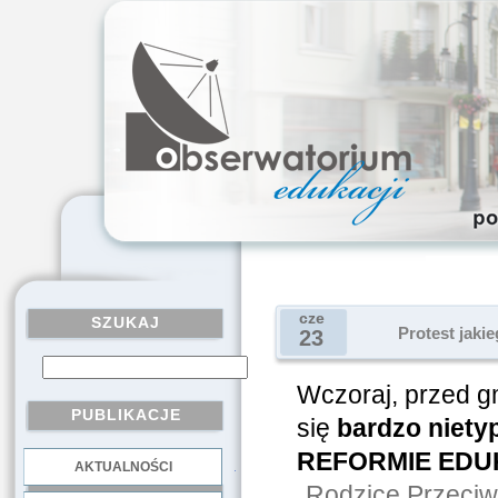
cze
SZUKAJ
Protest jakie
23
Wczoraj, przed g
PUBLIKACJE
się
bardzo niet
REFORMIE EDUK
AKTUALNOŚCI
.
„Rodzice Przeciw