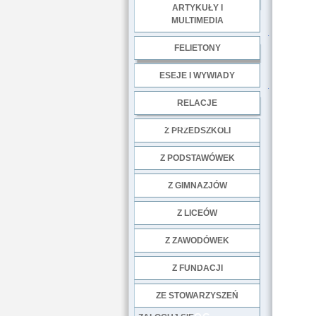
ARTYKUŁY I
MULTIMEDIA
.
FELIETONY
ESEJE I WYWIADY
.
RELACJE
DOBRE PRAKTYKI
Z PRZEDSZKOLI
Z PODSTAWÓWEK
Z GIMNAZJÓW
Z LICEÓW
Z ZAWODÓWEK
NGO
Z FUNDACJI
ZE STOWARZYSZEŃ