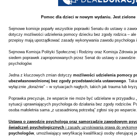
Pomoc dla dzieci w nowym wydaniu. Jest zielone 
Sejmowe komisje poparły wszystkie poprawki Senatu do ustawy o zawo
dotyczy możliwości udzielenia pomocy dziecku bez zgody rodzica – ale 
przepisy mają uporządkować zasady wykonywania zawodu psychologa 
Sejmowa Komisja Polityki Społecznej i Rodziny oraz Komisja Zdrowia je
siedem poprawek zaproponowanych przez Senat do ustawy o zawodzie
psychologów.
Jedna z kluczowych zmian dotyczy
możliwości udzielenia pomocy ps
ubezwłasnowolnionej bez zgody przedstawiciela ustawowego
. Taka
wyłącznie „doraźnie” – w sytuacjach nagłych, takich jak trauma lub kryz
Poprawka precyzuje, że wsparcie nie może być udzielane w przypadku „s
sytuacji uprawniających psychologa do działania bez zgody rodziców. 
osoba małoletnia sama „z uzasadnioną potrzebą” zgłosi się po wsparcie.
Ustawa o zawodzie psychologa oraz samorządzie zawodowym psy
świadczeń psychologicznych
i zasady uzyskiwania prawa do wykony
psychologów
, umożliwiający weryfikację kwalifikacji osoby oferującej