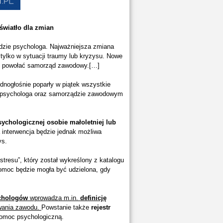
światło dla zmian
dzie psychologa. Najważniejsza zmiana
tylko w sytuacji traumy lub kryzysu. Nowe
i powołać samorząd zawodowy.[…]
dnogłośnie poparły w piątek wszystkie
 psychologa oraz samorządzie zawodowym
ychologicznej osobie małoletniej lub
 interwencja będzie jednak możliwa
ys.
tresu”, który został wykreślony z katalogu
Pomoc będzie mogła być udzielona, gdy
chologów
wprowadza m.in.
definicję
wania zawodu.
Powstanie także
rejestr
 pomoc psychologiczną.