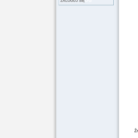
LOG
ZALOGUJ SIĘ
Ź