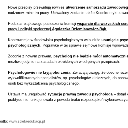
Nowe przepisy przewidują również
utworzenie samorządu zawodowe
nadzorowi ministra pracy. Uchwalony zostanie także Kodeks etyki zaw
Podczas piątkowego posiedzenia komisji
wsparcie dla wszystkich se
pracy i polityki społecznej
Agnieszka Dziemianowicz-Bąk.
Kontrowersje w środowisku psychologicznym wzbudziło
usunięcie psyc
psychologicznych
. Poprawkę w tej sprawie sejmowe komisje wprowadzi
Zgodnie z nowym prawem,
psycholog nie będzie mógł automatycznie
możliwe jedynie na zasadach określonych w odrębnych przepisach.
Psychologowie nie kryją oburzenia
. Zwracają uwagę, że obecne roz
wykwalifikowanych specjalistów, np. psychologów klinicznych, do ponow
osób bez wykształcenia psychologicznego.
Ustawa ma uregulować
sytuację prawną zawodu psychologa
– dotąd 
praktyce nie funkcjonowała z powodu braku rozporządzeń wykonawczyc
ródło:
www.strefaedukacji.pl