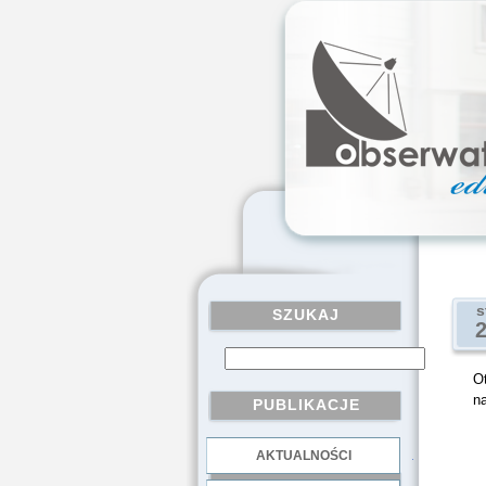
s
SZUKAJ
O
n
PUBLIKACJE
AKTUALNOŚCI
.