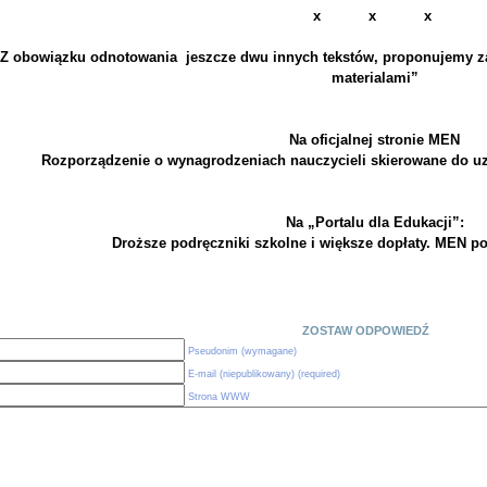
x x x
Z obowiązku odnotowania jeszcze dwu innych tekstów, proponujemy z
materialami”
Na oficjalnej stronie MEN
Rozporządzenie o wynagrodzeniach nauczycieli skierowane do uz
Na „Portalu dla Edukacji”:
Droższe podręczniki szkolne i większe dopłaty. MEN p
ZOSTAW ODPOWIEDŹ
Pseudonim (wymagane)
E-mail (niepublikowany) (required)
Strona WWW