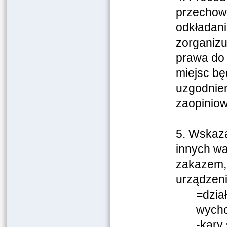
przechow
odkładania
zorganizu
prawa do 
miejsc bę
uzgodnien
zaopiniow
5. Wskaza
innych wa
zakazem, 
urządzeni
=dzia
wych
-kary