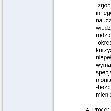
-zgody
inneg
naucz
wiedz
rodzic
-okre
korzy
niepe
wymag
specja
monit
-bezp
mieni
4. Proced