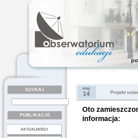
maj
SZUKAJ
Projekt usta
14
Oto zamieszczona
PUBLIKACJE
informacja:
AKTUALNOŚCI
.