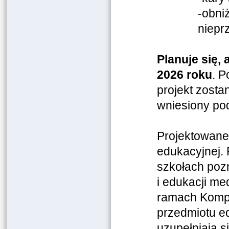
-obni
niepr
Planuje się,
2026 roku
. P
projekt zosta
wniesiony po
Projektowane 
edukacyjnej. 
szkołach pozn
i edukacji m
ramach Kompa
przedmiotu e
uzupełniają s