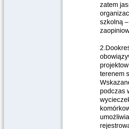
zatem ja
organizac
szkolną –
zaopiniow
2.Dookre
obowiązyw
projekto
terenem s
Wskazano 
podczas w
wycieczek
komórkowy
umożliwia
rejestrow