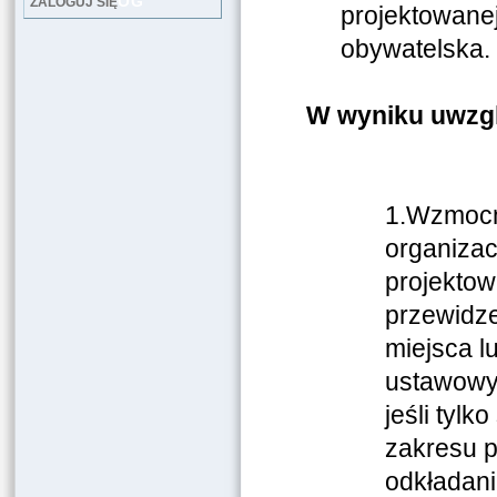
LOG
ZALOGUJ SIĘ
projektowane
obywatelska.
W wyniku uwzgl
1.Wzmocn
organiza
projektow
przewidze
miejsca l
ustawowy
jeśli tylk
zakresu 
odkładani