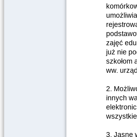
komórkowy
umożliwia
rejestrow
podstawow
zajęć edu
już nie p
szkołom a
ww. urząd
2. Możliw
innych wa
elektroni
wszystkie
3. Jasne 