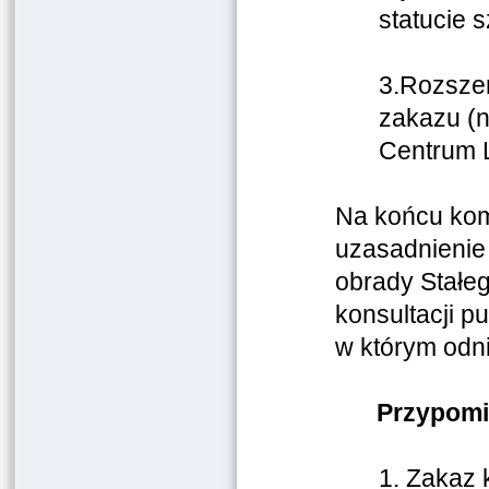
statucie s
3.Rozszer
zakazu (n
Centrum L
Na końcu kom
uzasadnienie 
obrady Stałe
konsultacji p
w którym odn
Przypomin
1. Zakaz 