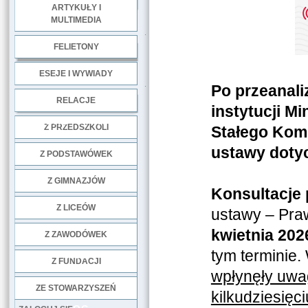
ARTYKUŁY I
MULTIMEDIA
.
FELIETONY
ESEJE I WYWIADY
.
Po przeanali
RELACJE
instytucji M
DOBRE PRAKTYKI
Z PRZEDSZKOLI
Stałego Komi
ustawy doty
Z PODSTAWÓWEK
Z GIMNAZJÓW
Konsultacje 
Z LICEÓW
ustawy – Pr
kwietnia 2026
Z ZAWODÓWEK
tym terminie.
NGO
Z FUNDACJI
wpłynęły uwag
ZE STOWARZYSZEŃ
kilkudziesięc