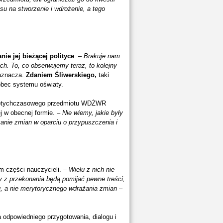
u na stworzenie i wdrożenie, a tego
ie jej bieżącej polityce
. –
Brakuje nam
ch. To, co obserwujemy teraz, to kolejny
aznacza.
Zdaniem Śliwerskiego,
taki
obec systemu oświaty.
dotychczasowego przedmiotu WDŻWR
j w obecnej formie. –
Nie wiemy, jakie były
anie zmian w oparciu o przypuszczenia i
 części nauczycieli. –
Wielu z nich nie
y z przekonania będą pomijać pewne treści,
su, a nie merytorycznego wdrażania zmian
–
 odpowiedniego przygotowania, dialogu i