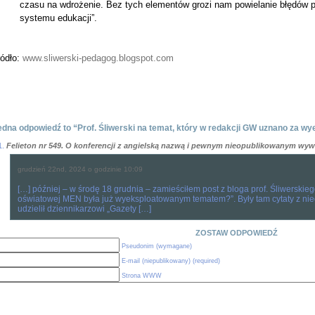
czasu na wdrożenie. Bez tych elementów grozi nam powielanie błędów pr
systemu edukacji”.
ródło:
www.sliwerski-pedagog.blogspot.com
edna odpowiedź to “Prof. Śliwerski na temat, który w redakcji GW uznano za w
Felieton nr 549. O konferencji z angielską nazwą i pewnym nieopublikowanym wyw
grudzień 22nd, 2024 o godzinie 10:09
[…] później – w środę 18 grudnia – zamieściłem post z bloga prof. Śliwerskieg
oświatowej MEN była już wyeksploatowanym tematem?”. Były tam cytaty z nie
udzielił dziennikarzowi „Gazety […]
ZOSTAW ODPOWIEDŹ
Pseudonim (wymagane)
E-mail (niepublikowany) (required)
Strona WWW