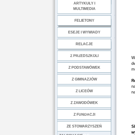
ARTYKUŁY I
MULTIMEDIA
.
FELIETONY
ESEJE I WYWIADY
.
RELACJE
DOBRE PRAKTYKI
Z PRZEDSZKOLI
W 
dw
Z PODSTAWÓWEK
m
Z GIMNAZJÓW
R
na
Z LICEÓW
na
Z ZAWODÓWEK
NGO
Z FUNDACJI
ZE STOWARZYSZEŃ
S
w