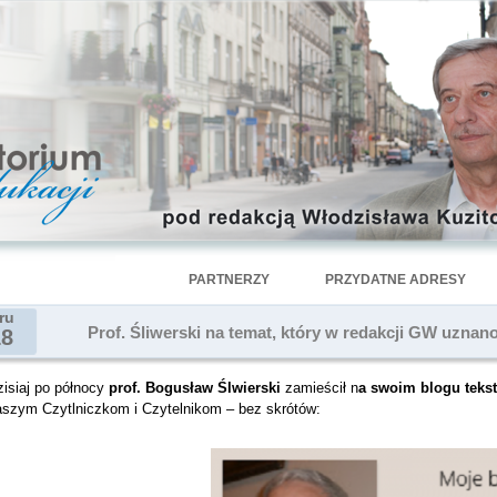
PARTNERZY
PRZYDATNE ADRESY
ru
Prof. Śliwerski na temat, który w redakcji GW uzna
18
zisiaj po północy
prof. Bogusław Ślwierski
zamieścił n
a swoim blogu tekst
aszym Czytlniczkom i Czytelnikom – bez skrótów: