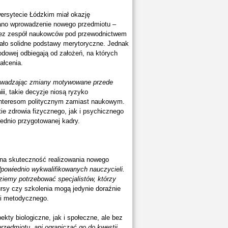
wersytecie Łódzkim miał okazję
iano wprowadzenie nowego przedmiotu –
rzez zespół naukowców pod przewodnictwem
ało solidne podstawy merytoryczne. Jednak
odowej odbiegają od założeń, na których
ałcenia.
prowadzając zmiany motywowane przede
ii
, takie decyzje niosą ryzyko
 interesom politycznym zamiast naukowym.
e zdrowia fizycznego, jak i psychicznego
dnio przygotowanej kadry.
 na skuteczność realizowania nowego
owiednio wykwalifikowanych nauczycieli.
ziemy potrzebować specjalistów, którzy
rsy czy szkolenia mogą jedynie doraźnie
 i metodycznego.
ty biologiczne, jak i społeczne, ale bez
rzedmiotu, ani ograniczać go do kwestii