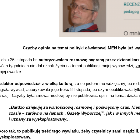
Czyżby opinia na temat polityki oświatowej MEN była już
dniu 26 listopada br.
autoryzowałem rozmowę nagraną przez dziennikarz
óch tygodniach nie dał oznak życia na temat publikacji mojej wypowiedzi,
za
ojej uwadze.
edaktor odpowiedział z wielką kulturą
, za co jestem mu wdzięczny, bo reda
grała wywiad, autoryzowała jego treść 8 listopada, po czym opublikowała tylk
rracji. Czyżby była zmowa mediów, by nie publikować opinii na temat działa
„
Bardzo dziękuję za wartościową rozmowę i poświęcony czas. Niest
czasie – zarówno na łamach „Gazety Wyborczej”, jak i w innych m
i uznany za wyeksploatowany
„.
koro tak, to publikuję treść tego wywiadu, żeby czytelnicy sami osądzili,
yeksploatowany.