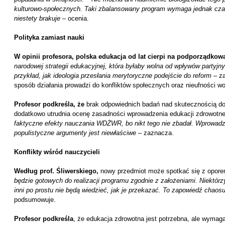
kulturowo-społecznych. Taki zbalansowany program wymaga jednak czas
niestety brakuje
– ocenia.
Polityka zamiast nauki
W opinii profesora, polska edukacja od lat cierpi na podporządkowan
narodowej strategii edukacyjnej, która byłaby wolna od wpływów partyjny
przykład, jak ideologia przesłania merytoryczne podejście do reform
– z
sposób działania prowadzi do konfliktów społecznych oraz nieufności w
Profesor podkreśla, że
brak odpowiednich badań nad skutecznością 
dodatkowo utrudnia ocenę zasadności wprowadzenia edukacji zdrowotne
faktyczne efekty nauczania WDŻWR, bo nikt tego nie zbadał. Wprowadz
populistyczne argumenty jest niewłaściwe
– zaznacza.
Konflikty wśród nauczycieli
Według prof. Śliwerskiego,
nowy przedmiot może spotkać się z oporem
będzie gotowych do realizacji programu zgodnie z założeniami. Niektórz
inni po prostu nie będą wiedzieć, jak je przekazać. To zapowiedź chao
podsumowuje.
Profesor podkreśla
, że edukacja zdrowotna jest potrzebna, ale wymaga