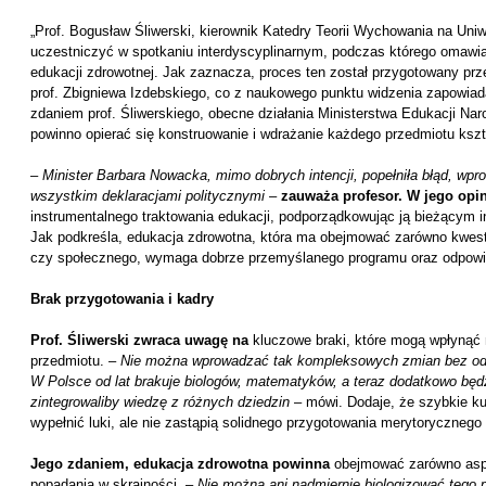
„Prof. Bogusław Śliwerski, kierownik Katedry Teorii Wychowania na Uni
uczestniczyć w spotkaniu interdyscyplinarnym, podczas którego omaw
edukacji zdrowotnej. Jak zaznacza, proces ten został przygotowany p
prof. Zbigniewa Izdebskiego, co z naukowego punktu widzenia zapowiad
zdaniem prof. Śliwerskiego, obecne działania Ministerstwa Edukacji Nar
powinno opierać się konstruowanie i wdrażanie każdego przedmiotu kszt
–
Minister Barbara Nowacka, mimo dobrych intencji, popełniła błąd, w
wszystkim deklaracjami politycznymi –
zauważa profesor. W jego opin
instrumentalnego traktowania edukacji, podporządkowując ją bieżącym
Jak podkreśla, edukacja zdrowotna, która ma obejmować zarówno kwesti
czy społecznego, wymaga dobrze przemyślanego programu oraz odpowie
Brak przygotowania i kadry
Prof. Śliwerski zwraca uwagę na
kluczowe braki, które mogą wpłynąć
przedmiotu. –
Nie można wprowadzać tak kompleksowych zmian bez odp
W Polsce od lat brakuje biologów, matematyków, a teraz dodatkowo będ
zintegrowaliby wiedzę z różnych dziedzin
– mówi. Dodaje, że szybkie ku
wypełnić luki, ale nie zastąpią solidnego przygotowania merytorycznego
Jego zdaniem, edukacja zdrowotna powinna
obejmować zarówno aspek
popadania w skrajności. –
Nie można ani nadmiernie biologizować tego p