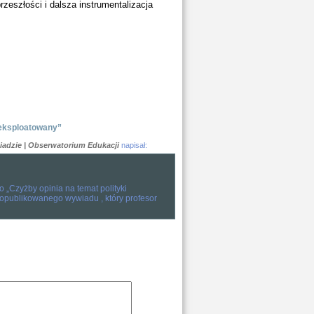
zeszłości i dalsza instrumentalizacja
yeksploatowany”
iadzie | Obserwatorium Edukacji
napisał:
o „Czyżby opinia na temat polityki
opublikowanego wywiadu , który profesor