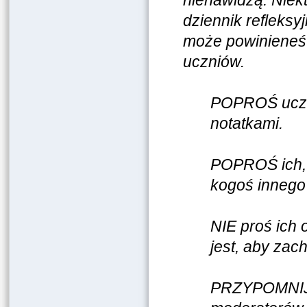
nienawidzą. Niekt
dziennik refleksy
może powinieneś 
uczniów.
POPROŚ ucznió
notatkami.
POPROŚ ich, a
kogoś innego 
NIE proś ich 
jest, aby za
PRZYPOMNIJ i