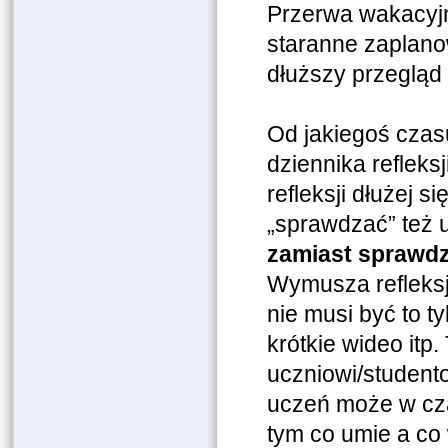
Przerwa wakacyjn
staranne zaplano
dłuższy przegląd
Od jakiegoś cza
dziennika refleksj
refleksji dłużej 
„sprawdzać” też u
zamiast sprawdz
Wymusza refleksj
nie musi być to ty
krótkie wideo itp
uczniowi/studento
uczeń może w cza
tym co umie a co 