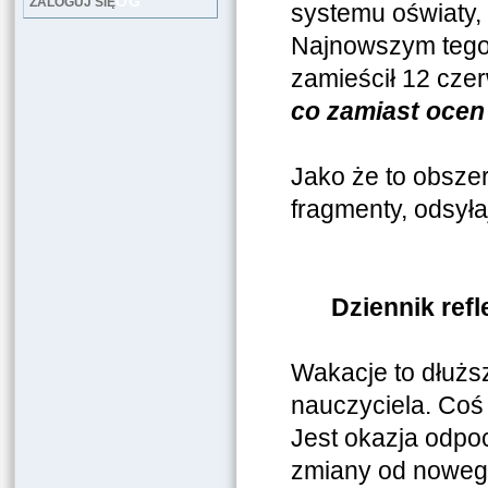
LOG
ZALOGUJ SIĘ
systemu oświaty,
Najnowszym tego
zamieścił 12 cze
co zamiast ocen
Jako że to obsze
fragmenty, odsyłaj
Dziennik refl
Wakacje to dłużs
nauczyciela. Coś
Jest okazja odpo
zmiany od nowego