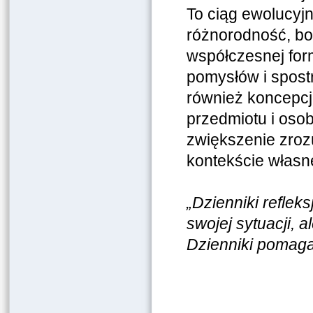
To ciąg ewolucyjn
różnorodność, bo 
współczesnej for
pomysłów i spost
również koncepcji,
przedmiotu i oso
zwiększenie zroz
kontekście własn
„Dzienniki refle
swojej sytuacji,
Dzienniki pomagaj