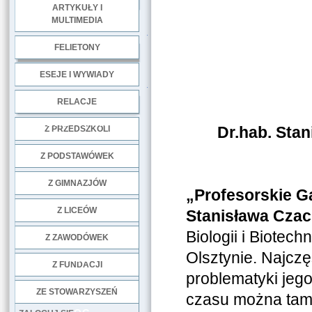
ARTYKUŁY I
MULTIMEDIA
.
FELIETONY
ESEJE I WYWIADY
.
RELACJE
DOBRE PRAKTYKI
Dr.hab. Sta
Z PRZEDSZKOLI
Z PODSTAWÓWEK
Z GIMNAZJÓW
„Profesorskie G
Z LICEÓW
Stanisława Cza
Biologii i Biotec
Z ZAWODÓWEK
Olsztynie. Najcz
NGO
Z FUNDACJI
problematyki jeg
ZE STOWARZYSZEŃ
czasu można tam 