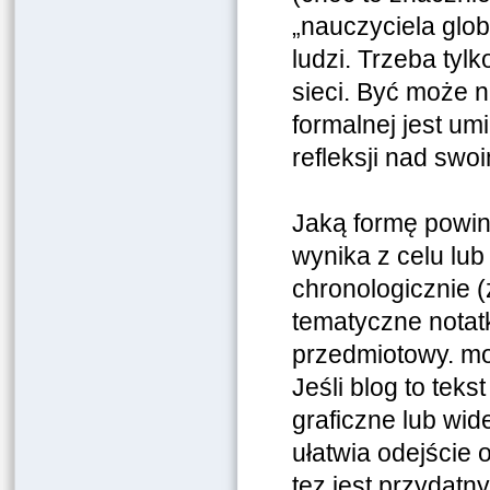
„nauczyciela glo
ludzi. Trzeba ty
sieci. Być może 
formalnej jest um
refleksji nad swo
Jaką formę powini
wynika z celu lub
chronologicznie (
tematyczne notatk
przedmiotowy. mo
Jeśli blog to teks
graficzne lub wi
ułatwia odejście 
tez jest przydatn