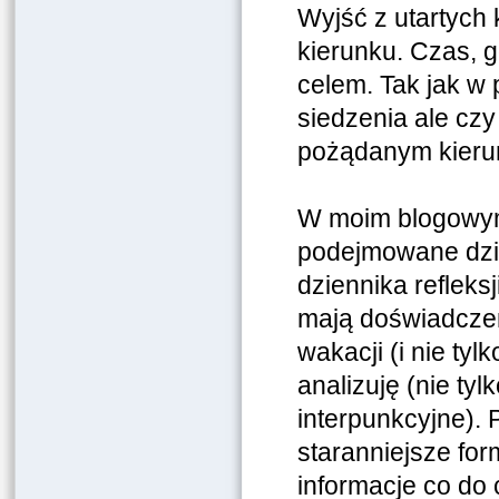
Wyjść z utartych
kierunku. Czas, 
celem. Tak jak w
siedzenia ale cz
pożądanym kierun
W moim blogowym „
podejmowane dzia
dziennika refleksj
mają doświadczeni
wakacji (i nie ty
analizuję (nie ty
interpunkcyjne). 
staranniejsze for
informacje co do c