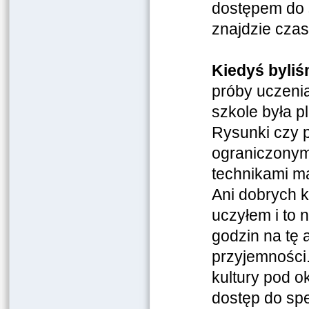
dostępem do s
znajdzie czas
Kiedyś byliś
próby uczeni
szkole była pl
Rysunki czy 
ograniczonym
technikami ma
Ani dobrych k
uczyłem i to 
godzin na tę
przyjemności. 
kultury pod o
dostęp do spec