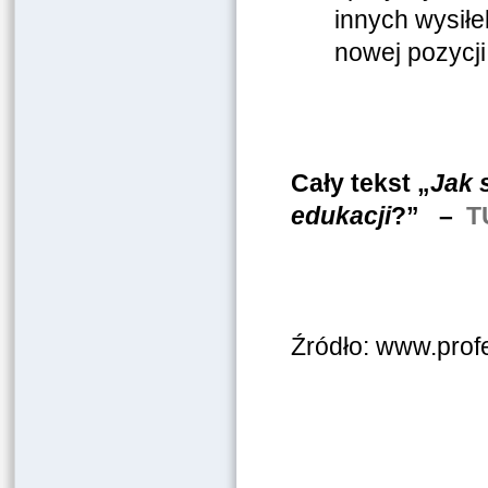
innych wysił
nowej pozycji
Cały tekst „
Jak 
edukacji
?” –
T
Źródło: www.prof