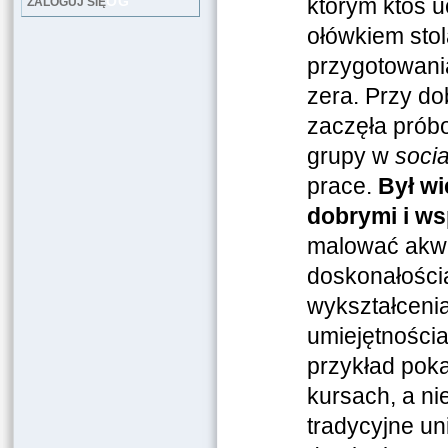
LOG
którym ktoś u
ZALOGUJ SIĘ
ołówkiem stol
przygotowania
zera. Przy d
zaczęła próbo
grupy w
soci
prace.
Był wi
dobrymi i ws
malować akwar
doskonałością
wykształcenia
umiejętności
przykład poka
kursach, a nie
tradycyjne un