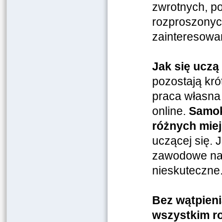
zwrotnych, po
rozproszonyc
zainteresowa
Jak się uczą
pozostają kr
praca własna 
online.
Samok
różnych mie
uczącej się. 
zawodowe nau
nieskuteczne.
Bez wątpieni
wszystkim ro