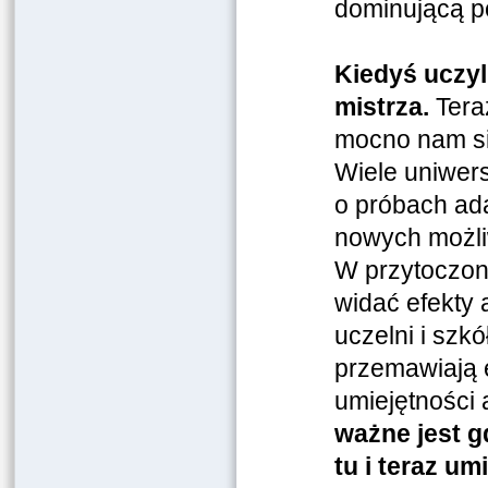
dominującą p
Kiedyś uczyl
mistrza.
Tera
mocno nam się
Wiele uniwer
o próbach ada
nowych możli
W przytoczon
widać efekty 
uczelni i szkó
przemawiają e
umiejętności
ważne jest gd
tu i teraz um