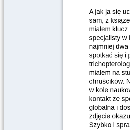
A jak ja się 
sam, z książe
miałem klucz 
specjalisty 
najmniej dwa
spotkać się i
trichopterolo
miałem na stu
chruścików. N
w kole naukow
kontakt ze sp
globalna i do
zdjęcie okazu
Szybko i spra