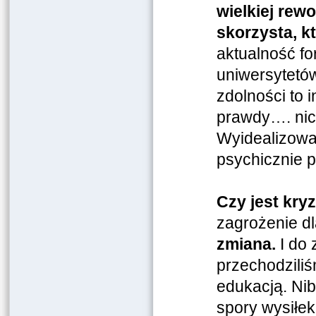
wielkiej rewo
skorzysta, kt
aktualność fo
uniwersytetów
zdolności to 
prawdy…. nic
Wyidealizowan
psychicznie 
Czy jest kry
zagrożenie d
zmiana.
I do 
przechodziliś
edukacją. Nib
spory wysiłek