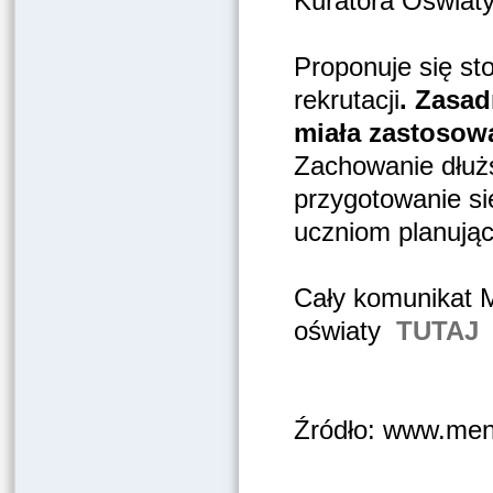
Kuratora Oświaty
Proponuje się s
rekrutacji
. Zasad
miała zastosowa
Zachowanie dłuż
przygotowanie s
uczniom planując
Cały komunikat M
oświaty
TUTAJ
Źródło: www.men