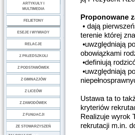
ARTYKUŁY I
MULTIMEDIA
.
Proponowane za
FELIETONY
• dają pierwsze
ESEJE I WYWIADY
terenie której zn
.
•uwzględniają p
RELACJE
obowiązkami rod
DOBRE PRAKTYKI
Z PRZEDSZKOLI
•definiują rodzi
Z PODSTAWÓWEK
•uwzględniają po
niepełnosprawnyc
Z GIMNAZJÓW
Z LICEÓW
Ustawa ta to tak
Z ZAWODÓWEK
kryteriów rekrut
NGO
Z FUNDACJI
Realizuje wyrok 
rekrutacji m.in. d
ZE STOWARZYSZEŃ