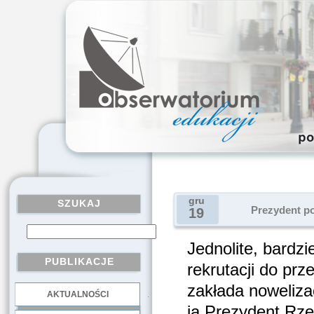
gru
SZUKAJ
Prezydent po
19
Jednolite, bardzi
PUBLIKACJE
rekrutacji do prz
zakłada noweliza
AKTUALNOŚCI
.
ją Prezydent Rzec