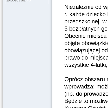
LOG
ZALOGUJ SIĘ
Niezależnie od 
r. każde dziecko
przedszkolnej, 
5 bezpłatnych god
Obecnie miejsca 
objęte obowiązki
obowiązującej od
prawo do miejsca
wszystkie 4-latki,
Oprócz obszaru re
wprowadza: możli
(np. do prowadze
Będzie to możliw