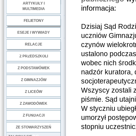
ARTYKUŁY I
informacja:
MULTIMEDIA
.
FELIETONY
Dzisiaj Sąd Rodzi
ESEJE I WYWIADY
uczniów Gimnazju
.
czynów wielokrot
RELACJE
ustalono podczas 
DOBRE PRAKTYKI
Z PRZEDSZKOLI
wobec nich środ
Z PODSTAWÓWEK
nadzór kuratora, 
socjoterapeutycz
Z GIMNAZJÓW
Wszyscy zostali 
Z LICEÓW
piśmie. Sąd utajn
Z ZAWODÓWEK
W styczniu ubieg
NGO
Z FUNDACJI
umorzył postępow
stopniu uczestnic
ZE STOWARZYSZEŃ