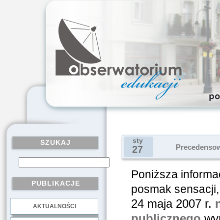
sty
SZUKAJ
Precedensowy
27
Poniższa informa
PUBLIKACJE
posmak sensacji, l
24 maja 2007 r.
AKTUALNOŚCI
.
publicznego
wyn