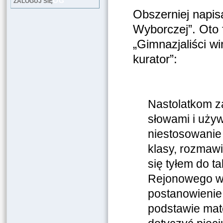
LOG
ZALOGUJ SIĘ
Obszerniej napis
Wyborczej”. Oto f
„Gimnazjaliści wi
kurator”:
Nastolatkom z
słowami i uży
niestosowanie
klasy, rozmawi
się tyłem do ta
Rejonowego w 
postanowienie
podstawie mate