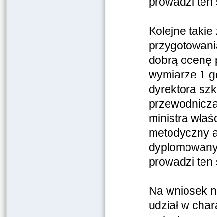
prowadzi ten s
Kolejne takie
przygotowania
dobrą ocenę 
wymiarze 1 go
dyrektora szko
przewodnicząc
ministra wła
metodyczny al
dyplomowany,
prowadzi ten s
Na wniosek na
udział w char