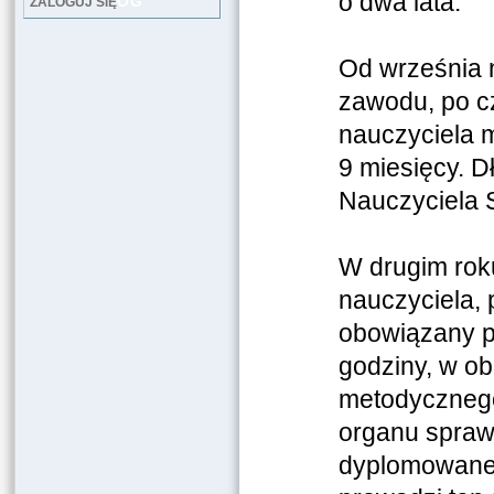
o dwa lata.
LOG
ZALOGUJ SIĘ
Od września 
zawodu, po cz
nauczyciela m
9 miesięcy. D
Nauczyciela S
W drugim rok
nauczyciela,
obowiązany p
godziny, w ob
metodycznego 
organu spraw
dyplomowaneg