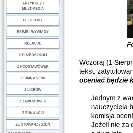
ARTYKUŁY I
MULTIMEDIA
.
FELIETONY
ESEJE I WYWIADY
.
F
RELACJE
DOBRE PRAKTYKI
Z PRZEDSZKOLI
Wczoraj (1 Sierpn
Z PODSTAWÓWEK
tekst, zatytułowa
Z GIMNAZJÓW
oceniać będzie 
Z LICEÓW
Jednym z war
Z ZAWODÓWEK
nauczyciela 
NGO
Z FUNDACJI
komisja oceni
Jeżeli nie za
ZE STOWARZYSZEŃ