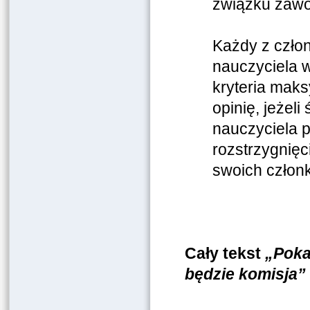
związku zaw
Każdy z człon
nauczyciela w
kryteria mak
opinię, jeżel
nauczyciela p
rozstrzygnięc
swoich człon
Cały tekst
„Poka
będzie komisja