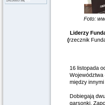
LOG
ZALOGUJ SIĘ
Foto:
ww
Liderzy Fund
(
rzecznik Funda
16 listopada 
Województwa Ł
między innymi
Dobiegają dwud
garsonki. Zap