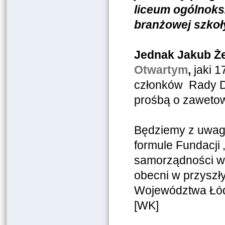
liceum ogólnoks
branżowej szkoły
Jednak Jakub Ż
Otwartym
,
jaki 1
członków Rady Dz
prośbą o zaweto
Będziemy z uwagą
formule Fundacji
samorządności w 
obecni w przyszł
Województwa Łódz
[WK]