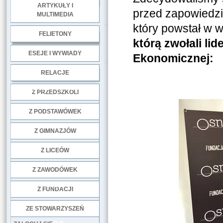
ARTYKUŁY I
przed zapowiedzi
MULTIMEDIA
.
który powstał w w
FELIETONY
którą zwołali lid
ESEJE I WYWIADY
Ekonomicznej:
.
RELACJE
DOBRE PRAKTYKI
Z PRZEDSZKOLI
Z PODSTAWÓWEK
Z GIMNAZJÓW
Z LICEÓW
Z ZAWODÓWEK
NGO
Z FUNDACJI
ZE STOWARZYSZEŃ