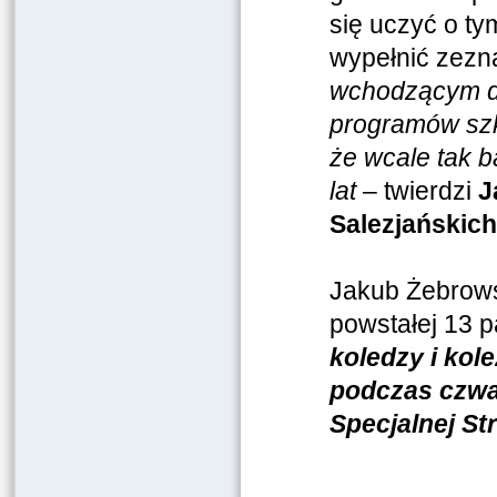
się uczyć o ty
wypełnić zezn
wchodzącym dz
programów szk
że wcale tak b
lat
– twierdzi
J
Salezjańskich
Jakub Żebrows
powstałej 13 
koledzy i kol
podczas czwar
Specjalnej St