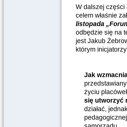
W dalszej części
celem właśnie za
listopada „For
odbędzie się na 
jest Jakub Żebro
którym inicjatorz
Jak wzmacnia
przedstawiany
życiu placówek
się utworzyć 
działać, jednak
pedagogicznej
samorządu