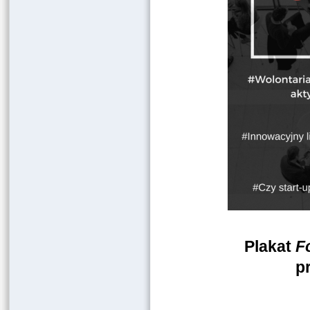
Plakat
F
p