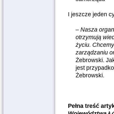
I jeszcze jeden cy
–
Nasza organi
otrzymują wie
życiu. Chcemy
zarządzaniu o
Żebrowski. Ja
jest przypadk
Żebrowski.
Pełna treść arty
Województwa
Ł