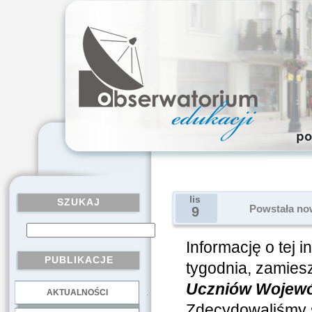
lis
SZUKAJ
Powstała no
9
Informację o tej i
PUBLIKACJE
tygodnia, zamies
Uczniów Wojewód
AKTUALNOŚCI
.
Zdecydowaliśmy si