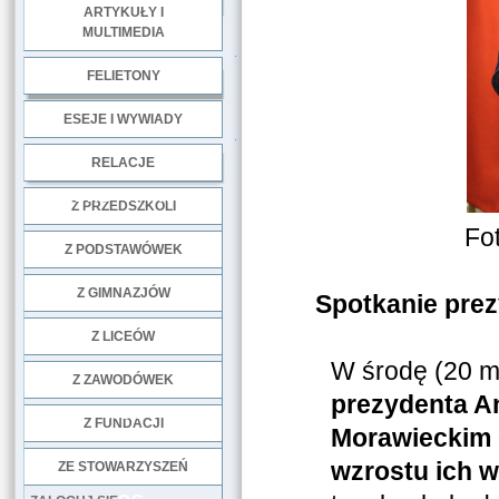
ARTYKUŁY I
MULTIMEDIA
.
FELIETONY
ESEJE I WYWIADY
.
RELACJE
DOBRE PRAKTYKI
Z PRZEDSZKOLI
Fo
Z PODSTAWÓWEK
Z GIMNAZJÓW
Spotkanie prez
Z LICEÓW
W środę (20 m
Z ZAWODÓWEK
prezydenta A
NGO
Z FUNDACJI
Morawieckim 
wzrostu ich 
ZE STOWARZYSZEŃ