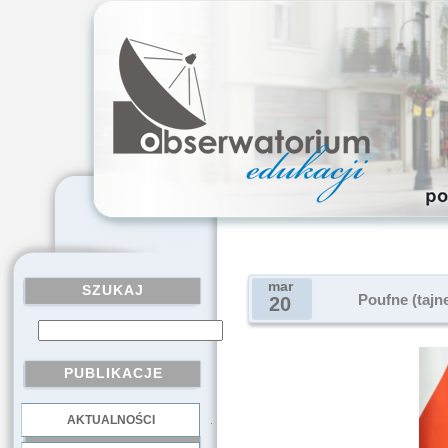
mar
SZUKAJ
Poufne (tajn
20
PUBLIKACJE
AKTUALNOŚCI
.