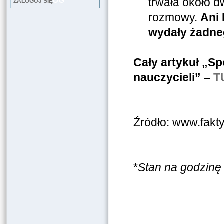
trwała około d
LOG
ZALOGUJ SIĘ
rozmowy.
Ani 
wydały żadneg
Cały artykuł „Sp
nauczycieli” –
T
Źródło: www.fakty.
*
Stan na godzinę 