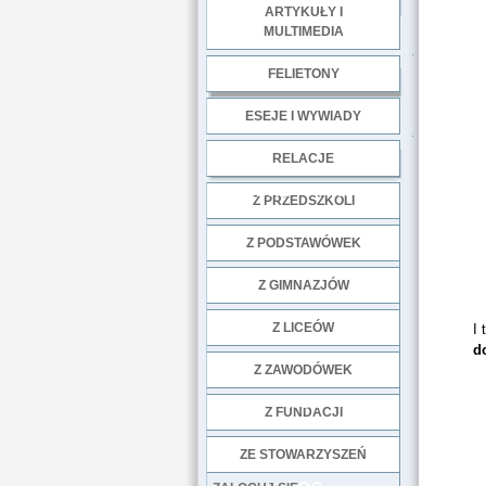
ARTYKUŁY I
MULTIMEDIA
.
FELIETONY
ESEJE I WYWIADY
.
RELACJE
DOBRE PRAKTYKI
Z PRZEDSZKOLI
Z PODSTAWÓWEK
Z GIMNAZJÓW
Z LICEÓW
I 
d
Z ZAWODÓWEK
NGO
Z FUNDACJI
ZE STOWARZYSZEŃ