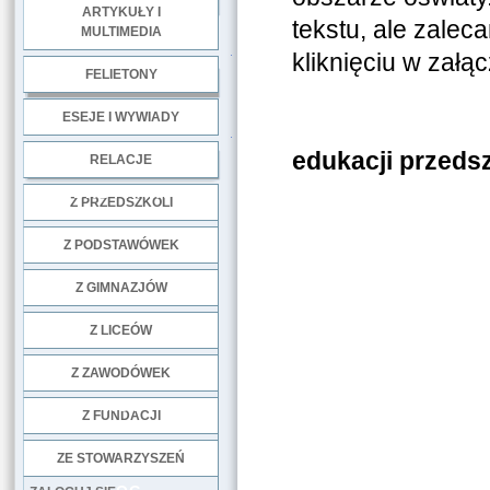
ARTYKUŁY I
tekstu, ale zalec
MULTIMEDIA
.
kliknięciu w załąc
FELIETONY
ESEJE I WYWIADY
Odwoła
.
edukacji przeds
RELACJE
DOBRE PRAKTYKI
Z PRZEDSZKOLI
Z PODSTAWÓWEK
Z GIMNAZJÓW
Z LICEÓW
Z ZAWODÓWEK
NGO
Z FUNDACJI
ZE STOWARZYSZEŃ