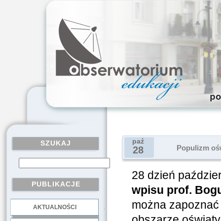
paź
SZUKAJ
Populizm ośw
28
28 dzień paździe
PUBLIKACJE
wpisu prof. Bog
można zapoznać s
AKTUALNOŚCI
.
obszarze oświaty