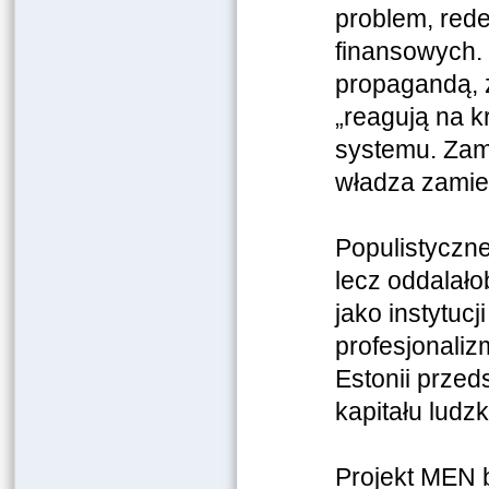
problem, rede
finansowych. 
propagandą, 
„reagują na k
systemu. Zam
władza zamie
Populistyczne
lecz oddalał
jako instytuc
profesjonalizm
Estonii przed
kapitału ludz
Projekt MEN b