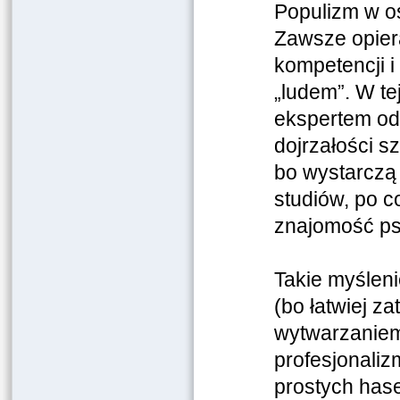
Populizm w o
Zawsze opier
kompetencji i
„ludem”. W tej
ekspertem od
dojrzałości s
bo wystarczą „
studiów, po 
znajomość ps
Takie myślen
(bo łatwiej z
wytwarzaniem
profesjonali
prostych hase