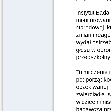
Instytut Bad
monitorowania
Narodowej,
k
zmian i reago
wydał ostrzeż
głosu w obron
przedszkolny
To milczenie
podporządkow
oczekiwanej l
zwierciadła, s
widzieć minis
badawcza przy