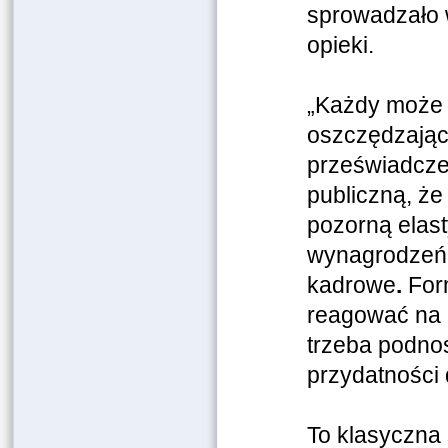
sprowadzało 
opieki.
„Każdy może 
oszczędzające
przeświadczen
publiczną, że
pozorną elas
wynagrodzeń i
kadrowe
.
For
reagować na 
trzeba podnos
przydatności 
To klasyczna 