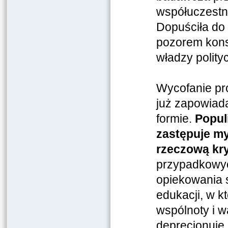
współuczestni
Dopuściła do 
pozorem konsu
władzy polity
Wycofanie pro
już zapowiada
formie.
Popul
zastępuje my
rzeczową kr
przypadkowyc
opiekowania s
edukacji, w k
wspólnoty i wa
deprecjonuje 