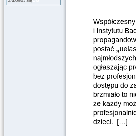
LOG
ZALOGUJ SIĘ
Współczesny 
i Instytutu B
propagandowo
postać
„
uela
najmłodszych
ogłaszając pr
bez profesjon
dostępu do z
brzmiało to ni
że każdy może
profesjonaln
dzieci. […]