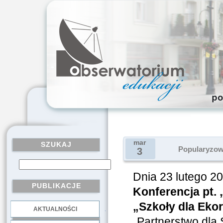
mar
SZUKAJ
Popularyzow
3
Dnia 23 lutego 2
PUBLIKACJE
Konferencja pt.
„Szkoły dla Eko
AKTUALNOŚCI
.
„Partnerstwo dla