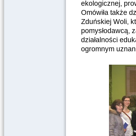
ekologicznej, pr
Omówiła także dzi
Zduńskiej Woli, k
pomysłodawcą, za
działalności eduk
ogromnym uznani