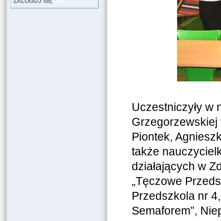
LOG
ZALOGUJ SIĘ
Uczestniczyły w n
Grzegorzewskiej 
Piontek, Agnieszk
także nauczycielk
działających w Zd
„Tęczowe Przedsz
Przedszkola nr 4
Semaforem”, Nie