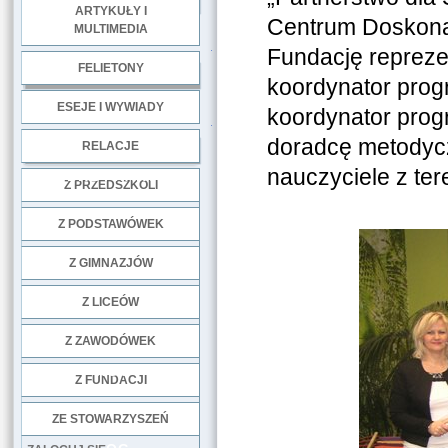
ARTYKUŁY I
Centrum Doskonal
MULTIMEDIA
.
Fundację repreze
FELIETONY
koordynator prog
ESEJE I WYWIADY
koordynator pro
.
doradcę metodycz
RELACJE
nauczyciele z te
DOBRE PRAKTYKI
Z PRZEDSZKOLI
Z PODSTAWÓWEK
Z GIMNAZJÓW
Z LICEÓW
Z ZAWODÓWEK
NGO
Z FUNDACJI
ZE STOWARZYSZEŃ