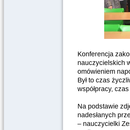
Konferencja zako
nauczycielskich w
omówieniem napot
Był to czas życz
współpracy, czas
Na podstawie zdj
nadesłanych prze
– nauczycielki Z