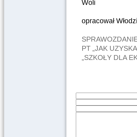
Woli
opracował Włodzi
SPRAWOZDANIE
PT „JAK UZYS
„SZKOŁY DLA 