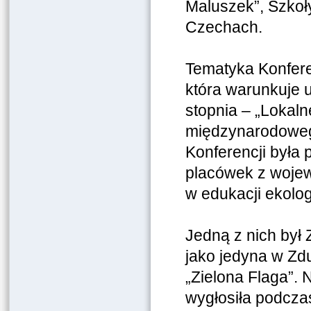
Maluszek”, Szko
Czechach.
Tematyka Konferen
która warunkuje u
stopnia – „Lokal
międzynarodowego
Konferencji była 
placówek z wojew
w edukacji ekolog
Jedną z nich był 
jako jedyna w Zd
„Zielona Flaga”.
wygłosiła podcza