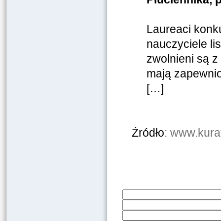
Laureaci konku
nauczyciele li
zwolnieni są z
mają zapewnio
[…]
Źródło
: www.kurat