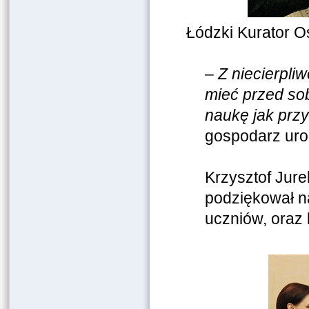
Łódzki Kurator O
–
Z niecierpli
mieć przed sob
naukę jak prz
gospodarz uroc
Krzysztof Jure
podziękował na
uczniów, oraz