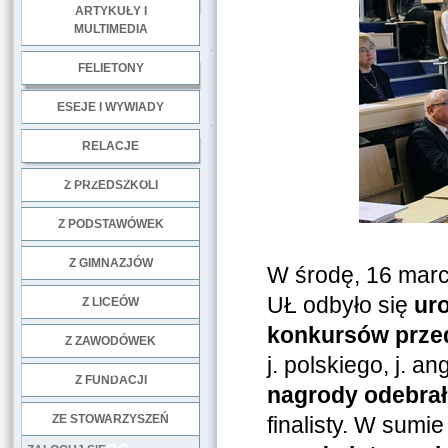
ARTYKUŁY I
MULTIMEDIA
.
FELIETONY
ESEJE I WYWIADY
.
RELACJE
DOBRE PRAKTYKI
Z PRZEDSZKOLI
Z PODSTAWÓWEK
Z GIMNAZJÓW
W środę, 16 marca
UŁ odbyło się
ur
Z LICEÓW
konkursów prze
Z ZAWODÓWEK
j. polskiego, j. a
NGO
Z FUNDACJI
nagrody odebrał
ZE STOWARZYSZEŃ
finalisty. W sumi