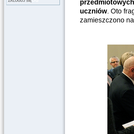
LOG
przedmiotowych 
ZALOGUJ SIĘ
uczniów
. Oto fr
zamieszczono na 