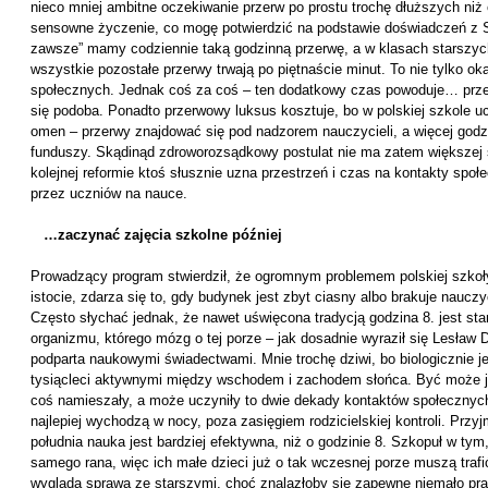
nieco mniej ambitne oczekiwanie przerw po prostu trochę dłuższych niż 
sensowne życzenie, co mogę potwierdzić na podstawie doświadczeń z 
zawsze” mamy codziennie taką godzinną przerwę, a w klasach starszyc
wszystkie pozostałe przerwy trwają po piętnaście minut. To nie tylko o
społecznych. Jednak coś za coś – ten dodatkowy czas powoduje… przed
się podoba. Ponadto przerwowy luksus kosztuje, bo w polskiej szkole 
omen – przerwy znajdować się pod nadzorem nauczycieli, a więcej godz
funduszy. Skądinąd zdroworozsądkowy postulat nie ma zatem większej sz
kolejnej reformie ktoś słusznie uzna przestrzeń i czas na kontakty spo
przez uczniów na nauce.
…zaczynać zajęcia szkolne później
Prowadzący program stwierdził, że ogromnym problemem polskiej szkoły
istocie, zdarza się to, gdy budynek jest zbyt ciasny albo brakuje naucz
Często słychać jednak, że nawet uświęcona tradycją godzina 8. jest s
organizmu, którego mózg o tej porze – jak dosadnie wyraził się Lesław D
podparta naukowymi świadectwami. Mnie trochę dziwi, bo biologicznie 
tysiącleci aktywnymi między wschodem i zachodem słońca. Być może j
coś namieszały, a może uczyniły to dwie dekady kontaktów społecznych 
najlepiej wychodzą w nocy, poza zasięgiem rodzicielskiej kontroli. Przy
południa nauka jest bardziej efektywna, niż o godzinie 8. Szkopuł w tym
samego rana, więc ich małe dzieci już o tak wczesnej porze muszą trafić
wygląda sprawa ze starszymi, choć znalazłoby się zapewne niemało pra