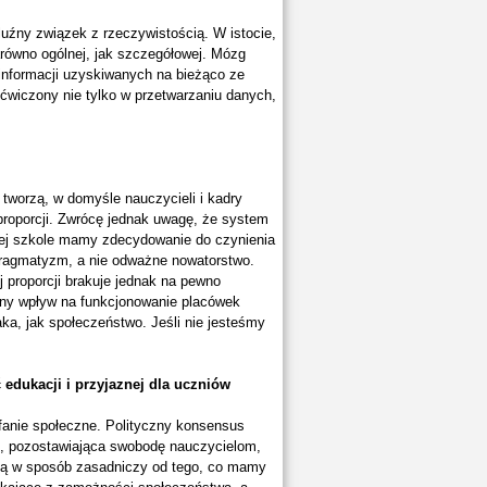
uźny związek z rzeczywistością. W istocie,
arówno ogólnej, jak szczegółowej. Mózg
e informacji uzyskiwanych na bieżąco ze
ćwiczony nie tylko w przetwarzaniu danych,
 tworzą, w domyśle nauczycieli i kadry
proporcji. Zwrócę jednak uwagę, że system
kiej szkole mamy zdecydowanie do czynienia
 pragmatyzm, a nie odważne nowatorstwo.
j proporcji brakuje jednak na pewno
mny wpływ na funkcjonowanie placówek
ka, jak społeczeństwo. Jeśli nie jesteśmy
 edukacji i przyjaznej dla uczniów
fanie społeczne. Polityczny konsensus
, pozostawiająca swobodę nauczycielom,
ą ją w sposób zasadniczy od tego, co mamy