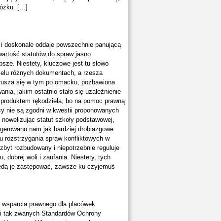
łóżku. […]
 i doskonale oddaje powszechnie panującą
awartość statutów do spraw jasno
sze. Niestety, kluczowe jest tu słowo
wielu różnych dokumentach, a rzesza
porusza się w tym po omacku, pozbawiona
ia, jakim ostatnio stało się uzależnienie
j produktem rękodzieła, bo na pomoc prawną
icy nie są zgodni w kwestii proponowanych
 nowelizując statut szkoły podstawowej,
ugerowano nam jak bardziej drobiazgowe
u rozstrzygania spraw konfliktowych w
t zbyt rozbudowany i niepotrzebnie reguluje
 dobrej woli i zaufania. Niestety, tych
będą je zastępować, zawsze ku czyjemuś
ku wsparcia prawnego dla placówek
zji tak zwanych Standardów Ochrony