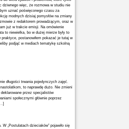
Nic dziwnego więc, że rozmowa w studiu nie
ałbym uznać poświęconego czasu za
lekcję modnych dzisiaj pomysłów na zmiany
 rozmowie z redaktorem prowadzącym, oraz w
nam już w trakcie emisji. Na omówienie
ta to niewielka, bo w dużej mierze były to
 w praktyce, postanowiłem pokazać je tutaj w
cieliby podjąć w mediach tematykę szkolną
a nie długości trwania pojedynczych zajęć.
 nastolatkom, to naprawdę dużo. Nie zmieni
y deklarowane przez specjalistów
waniami społecznymi głównie poprzez
[…]
. W „Postulatach dzieciaków” pojawiło się