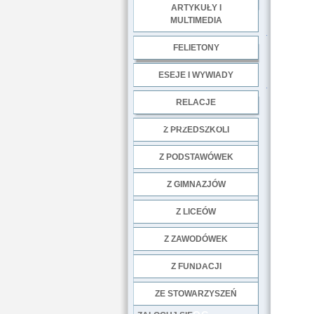
ARTYKUŁY I
MULTIMEDIA
.
FELIETONY
ESEJE I WYWIADY
.
RELACJE
DOBRE PRAKTYKI
Z PRZEDSZKOLI
Z PODSTAWÓWEK
Z GIMNAZJÓW
Z LICEÓW
Z ZAWODÓWEK
NGO
Z FUNDACJI
ZE STOWARZYSZEŃ