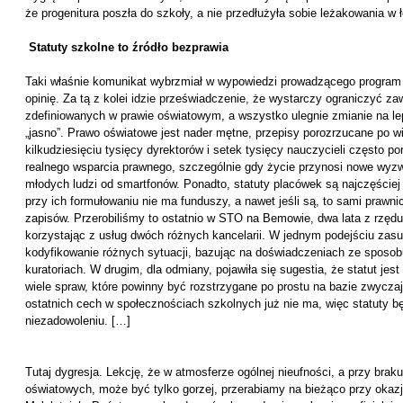
że progenitura poszła do szkoły, a nie przedłużyła sobie leżakowania w 
Statuty szkolne to źródło bezprawia
Taki właśnie komunikat wybrzmiał w wypowiedzi prowadzącego program
opinię. Za tą z kolei idzie przeświadczenie, że wystarczy ograniczyć z
zdefiniowanych w prawie oświatowym, a wszystko ulegnie zmianie na lep
„jasno”. Prawo oświatowe jest nader mętne, przepisy porozrzucane po 
kilkudziesięciu tysięcy dyrektorów i setek tysięcy nauczycieli często 
realnego wsparcia prawnego, szczególnie gdy życie przynosi nowe wyzwan
młodych ludzi od smartfonów. Ponadto, statuty placówek są najczęście
przy ich formułowaniu nie ma funduszy, a nawet jeśli są, to sami prawn
zapisów. Przerobiliśmy to ostatnio w STO na Bemowie, dwa lata z rzędu
korzystając z usług dwóch różnych kancelarii. W jednym podejściu zas
kodyfikowanie różnych sytuacji, bazując na doświadczeniach ze sposob
kuratoriach. W drugim, dla odmiany, pojawiła się sugestia, że statut jes
wiele spraw, które powinny być rozstrzygane po prostu na bazie zwyczaju,
ostatnich cech w społecznościach szkolnych już nie ma, więc statuty 
niezadowoleniu. […]
Tutaj dygresja. Lekcję, że w atmosferze ogólnej nieufności, a przy bra
oświatowych, może być tylko gorzej, przerabiamy na bieżąco przy oka