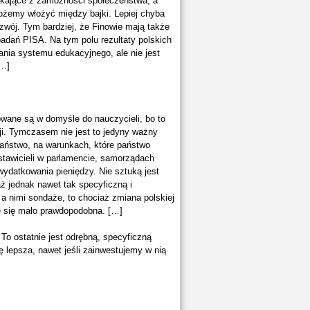
nikające z zamożności społeczeństwa, a
możemy włożyć między bajki. Lepiej chyba
wój. Tym bardziej, że Finowie mają także
badań PISA. Na tym polu rezultaty polskich
ania systemu edukacyjnego, ale nie jest
[…]
owane są w domyśle do nauczycieli, bo to
ji. Tymczasem nie jest to jedyny ważny
 państwo, na warunkach, które państwo
stawicieli w parlamencie, samorządach
wydatkowania pieniędzy. Nie sztuką jest
aż jednak nawet tak specyficzną i
 a nimi sondaże, to chociaż zmiana polskiej
e się mało prawdopodobna. […]
To ostatnie jest odrębną, specyficzną
 lepsza, nawet jeśli zainwestujemy w nią