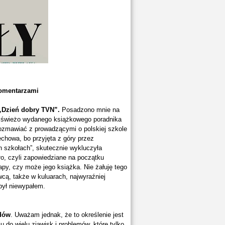
komentarzami
 „Dzień dobry TVN”.
Posadzono mnie na
a świeżo wydanego książkowego poradnika
 rozmawiać z prowadzącymi o polskiej szkole
echowa, bo przyjęta z góry przez
h szkołach”, skutecznie wykluczyła
ło, czyli zapowiedziane na początku
apy, czy może jego książka. Nie żałuję tego
ą, także w kuluarach, najwyraźniej
był niewypałem.
rdów
. Uważam jednak, że to określenie jest
 do wielu zjawisk i problemów, które tylko