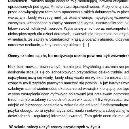
Małoletnich. Państwo mogło odegrać rolę moderującą, bowiem oficjalnie
opracowanych pod egidą Ministerstwa Sprawiedliwości. Miały one ujrzeć 
przed obowiązującym terminem opracowania takich dokumentów w placów
wakacjami, kiedy wszyscy mieli już własne wersje, najczęściej wzorow
zazwyczaj wzbogacone o zapisy stanowiące wyraz usprawiedliwionej ską
lęków swoich lokalnych twórców. Wyłania się z nich obraz niekompetentn
niebezpiecznych dla dzieci dorosłych, zwanych dla niepoznaki nauczyci
w mediach, że zapisy w Standardach krążą w oparach absurdu. Oczywiście
narodowe czekanie, aż sytuacja się uklepie. […]
Oceny szkolne są złe, bo motywacja ucznia powinna być wewnętrz
Najkrócej mówiąc, powinna być, ale nie jest. Psychologia uczenia się je
doskonale stosują się do jednostkowych przypadków, daleko trudniej jed
najszybciej uczą się wtedy, kiedy chcą wcale nie wynika, że można na 
czego w myśl zapisów prawnych nauczyć się powinni. A już kardynalnym 
szkolnym samoświadomości, skutecznie od wewnątrz kierującej postęp
w sens zastąpienia ocen cyfrowych opisowymi jest przejawem ogrom
trzech lat nie ustalamy na co dzień ocen w klasach 4-6 z większości p
odejść od bieżącego oceniania w zakresie dla edukacji fundamentalnym 
języka obcego, bo tu systematyczność nauki i sekwencja zdobywanej 
doświadczeń – regularnej informacji zwrotnej. Tam gdzie ocen nie ma, w
W szkole należy uczyć rzeczy przydatnych w życiu