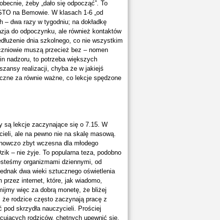
obecnie, żeby „dało się odpocząć”. To
STO na Bemowie. W klasach 1-6 „od
h – dwa razy w tygodniu; na dokładkę
kazja do odpoczynku, ale również kontaktów
łużenie dnia szkolnego, co nie wszystkim
uczniowie muszą przecież bez – nomen
in nadzoru, to potrzeba większych
ansy realizacji, chyba że w jakiejś
łeczne za równie ważne, co lekcje spędzone
 są lekcje zaczynające się o 7.15. W
ycieli, ale na pewno nie na skalę masową.
tanowczo zbyt wczesna dla młodego
zik – nie żyje. To popularna teza, podobno
jesteśmy organizmami dziennymi, od
ednak dwa wieki sztucznego oświetlenia
przez internet, które, jak wiadomo,
jmijmy więc za dobrą monetę, że bliżej
, że rodzice często zaczynają pracę z
 pod skrzydła nauczycieli. Prościej
cujących rodziców, chętnych upewnić się,