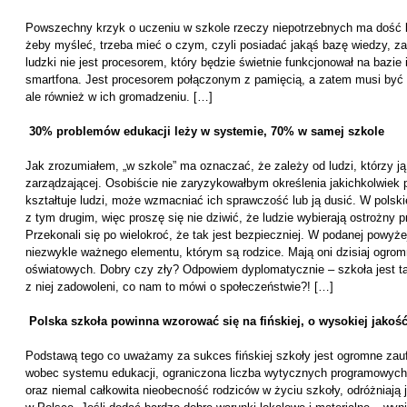
Powszechny krzyk o uczeniu w szkole rzeczy niepotrzebnych ma dość l
żeby myśleć, trzeba mieć o czym, czyli posiadać jakąś bazę wiedzy, z
ludzki nie jest procesorem, który będzie świetnie funkcjonował na bazi
smartfona. Jest procesorem połączonym z pamięcią, a zatem musi być 
ale również w ich gromadzeniu. […]
30% problemów edukacji leży w systemie, 70% w samej szkole
Jak zrozumiałem, „w szkole” ma oznaczać, że zależy od ludzi, którzy ją
zarządzającej. Osobiście nie zaryzykowałbym określenia jakichkolwiek 
kształtuje ludzi, może wzmacniać ich sprawczość lub ją dusić. W pols
z tym drugim, więc proszę się nie dziwić, że ludzie wybierają ostrożny
Przekonali się po wielokroć, że tak jest bezpieczniej. W podanej powyże
niezwykle ważnego elementu, którym są rodzice. Mają oni dzisiaj ogro
oświatowych. Dobry czy zły? Odpowiem dyplomatycznie – szkoła jest ta
z niej zadowoleni, co nam to mówi o społeczeństwie?! […]
Polska szkoła powinna wzorować się na fińskiej, o wysokiej jakość
Podstawą tego co uważamy za sukces fińskiej szkoły jest ogromne zau
wobec systemu edukacji, ograniczona liczba wytycznych programowych
oraz niemal całkowita nieobecność rodziców w życiu szkoły, odróżniaj