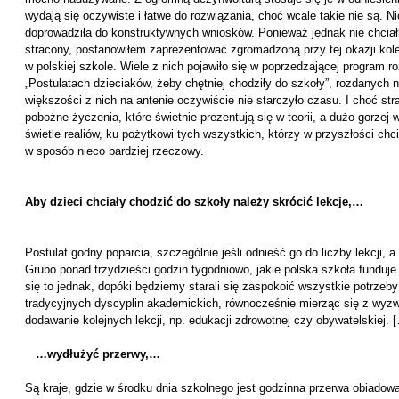
wydają się oczywiste i łatwe do rozwiązania, choć wcale takie nie są. 
doprowadziła do konstruktywnych wniosków. Ponieważ jednak nie chci
stracony, postanowiłem zaprezentować zgromadzoną przy tej okazji ko
w polskiej szkole. Wiele z nich pojawiło się w poprzedzającej program
„Postulatach dzieciaków, żeby chętniej chodziły do szkoły”, rozdanych 
większości z nich na antenie oczywiście nie starczyło czasu. I choć stra
pobożne życzenia, które świetnie prezentują się w teorii, a dużo gorzej
świetle realiów, ku pożytkowi tych wszystkich, którzy w przyszłości ch
w sposób nieco bardziej rzeczowy.
Aby dzieci chciały chodzić do szkoły należy skrócić lekcje,…
Postulat godny poparcia, szczególnie jeśli odnieść go do liczby lekcji, 
Grubo ponad trzydzieści godzin tygodniowo, jakie polska szkoła funduje
się to jednak, dopóki będziemy starali się zaspokoić wszystkie potrzeb
tradycyjnych dyscyplin akademickich, równocześnie mierząc się z wyz
dodawanie kolejnych lekcji, np. edukacji zdrowotnej czy obywatelskiej. 
…wydłużyć przerwy,…
Są kraje, gdzie w środku dnia szkolnego jest godzinna przerwa obiadowa