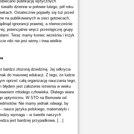
 obiecano publikację wytycznych
światło dzienne w połowie lutego, pół roku
kach. Ostatecznie pojawiły się tuż przed
ane na publikowanych w sieci gotowcach,
dinąd ignorancji prawnej, a równocześnie
ej, potencjalnie wręcz przestępczej grupy
elami. Teraz mamy koniec września i krzyk
 nikt nie jest winny i trwa wielkie
na
st bardzo złożoną dziedziną. Jej odkrycia
nak do masowej edukacji. Z tego, że ludzie
tym oprzeć całą organizację nauczania tego,
błędem jest założenie istnienia w wieku
owaniem młodego człowieka. Dlatego wiara
nego optymizmu. W STO na Bemowie od
rzedmiotów. Nie mamy jednak odwagi, by
– nauce języka polskiego, matematyki i
wiedzy wymaga – w świetle naszych
iedza jest bardziej przypadkowa. […]