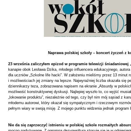
Naprawa polskiej szkoły – koncert życzeń z 
23 września zaliczyłem epizod w programie telewizji śniadaniowej
kanapie obok Lesława Dzika, młodego influencera edukacyjnego, autor
dla uczniów „Szkolne life hacki”. W założeniu mieliśmy przez 13 minut
i możliwościach jej zmiany na lepsze. Najwyraźniej liczba okazała się p
dziennikarzy teza, zobrazowana napisem na ekranie „Absurdy w polskic
możliwość konstruktywnej dyskusji. Najlepiej wyszło to, co wyjść musia
„lokowanie produktu”, niezależnie od tego, czy był nim mój sąsiad z kan
młodemu autorowi, który okazał się sympatycznym i rzeczowym rozmówc
pełnym wiary w swoją misję. Z mojego punktu widzenia jednak program 
Nie da się zaprzeczyć istnieniu w polskiej szkole rozmaitych absu
mocno nadużywane. Z ogromną dezynwolturą stosuje się je w odniesieniu