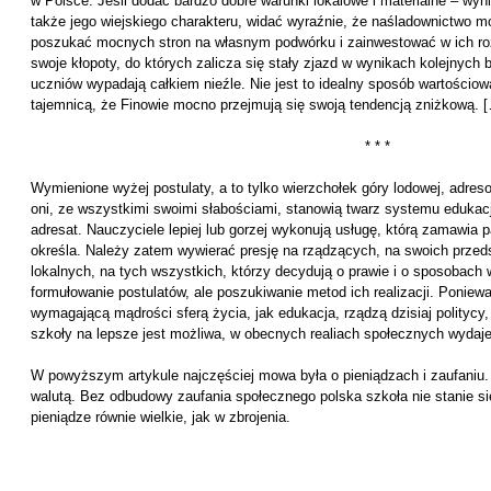
w Polsce. Jeśli dodać bardzo dobre warunki lokalowe i materialne – wy
także jego wiejskiego charakteru, widać wyraźnie, że naśladownictwo 
poszukać mocnych stron na własnym podwórku i zainwestować w ich roz
swoje kłopoty, do których zalicza się stały zjazd w wynikach kolejnych 
uczniów wypadają całkiem nieźle. Nie jest to idealny sposób wartościow
tajemnicą, że Finowie mocno przejmują się swoją tendencją zniżkową. 
* * *
Wymienione wyżej postulaty, a to tylko wierzchołek góry lodowej, adres
oni, ze wszystkimi swoimi słabościami, stanowią twarz systemu edukac
adresat. Nauczyciele lepiej lub gorzej wykonują usługę, którą zamawia
określa. Należy zatem wywierać presję na rządzących, na swoich przed
lokalnych, na tych wszystkich, którzy decydują o prawie i o sposobach 
formułowanie postulatów, ale poszukiwanie metod ich realizacji. Poniew
wymagającą mądrości sferą życia, jak edukacja, rządzą dzisiaj politycy,
szkoły na lepsze jest możliwa, w obecnych realiach społecznych wydaj
W powyższym artykule najczęściej mowa była o pieniądzach i zaufaniu. 
walutą. Bez odbudowy zaufania społecznego polska szkoła nie stanie się
pieniądze równie wielkie, jak w zbrojenia.