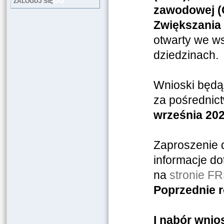
LOG
ZALOGUJ SIĘ
zawodowej (
Zwiększania
otwarty we w
dziedzinach.
Wnioski będą
za pośredni
września 202
Zaproszenie 
informacje d
na
stronie F
Poprzednie r
I nabór wni