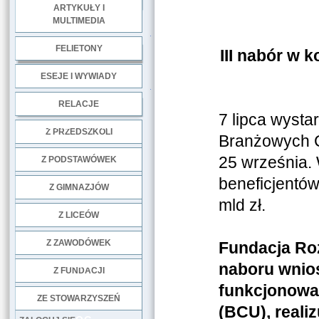
ARTYKUŁY I
MULTIMEDIA
.
FELIETONY
III nabór w
ESEJE I WYWIADY
.
RELACJE
7 lipca wysta
DOBRE PRAKTYKI
Z PRZEDSZKOLI
Branżowych C
25 września.
Z PODSTAWÓWEK
beneficjentó
Z GIMNAZJÓW
mld zł.
Z LICEÓW
Z ZAWODÓWEK
Fundacja Ro
NGO
naboru wni
Z FUNDACJI
funkcjonowa
ZE STOWARZYSZEŃ
(BCU), reali