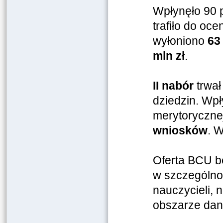
Wpłynęło 90 
trafiło do oc
wyłoniono
63
mln zł
.
II nabór
trwał
dziedzin. Wpł
merytoryczne
wniosków
. 
Oferta BCU b
w szczególnoś
nauczycieli, 
obszarze dan