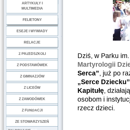
ARTYKUŁY I
MULTIMEDIA
.
FELIETONY
ESEJE I WYWIADY
.
RELACJE
DOBRE PRAKTYKI
Z PRZEDSZKOLI
Dziś, w Parku im
Martyrologii Dzi
Z PODSTAWÓWEK
Serca”
, już po r
Z GIMNAZJÓW
„Serce Dziecku”
Z LICEÓW
Kapitułę
, działa
osobom i instytu
Z ZAWODÓWEK
rzecz dzieci.
NGO
Z FUNDACJI
ZE STOWARZYSZEŃ