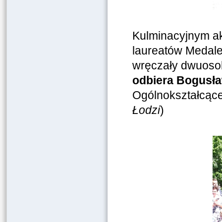
Kulminacyjnym ak
laureatów Medalem
wręczały dwuoso
odbiera Bogusła
Ogólnokształcąc
Łodzi
)