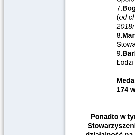
7.
Bog
(
od ch
2018r
8.
Mar
Stowa
9.
Bar
Łodzi
Medal
174 w
Ponadto w ty
Stowarzyszeni
działalność na