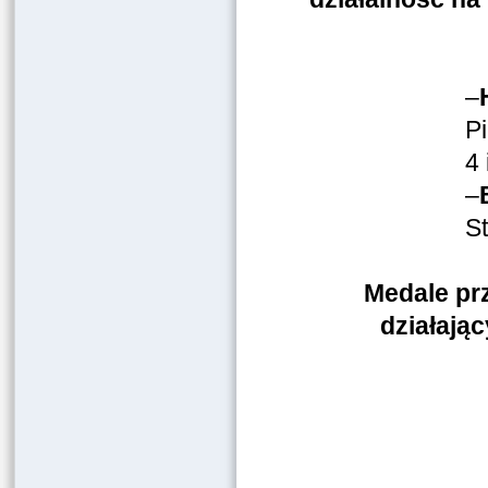
–
Pi
4 
–
S
Medale pr
działają