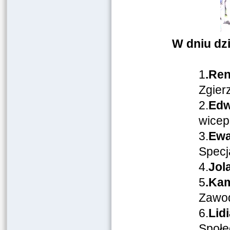
W dniu dz
1
.Re
Zgier
2.
Edw
wicep
3.
Ewa
Specj
4.
Jol
5
.Kam
Zawod
6.
Lid
Społe