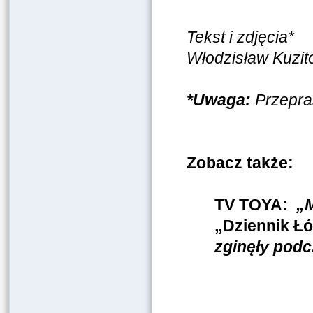
Tekst i zdjęcia*
Włodzisław Kuzit
*Uwaga:
Przepra
Zobacz także:
TV TOYA:
„M
„
Dziennik Łó
zginęły podc