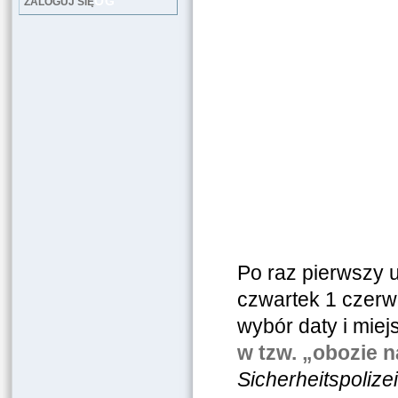
LOG
ZALOGUJ SIĘ
Medal
Po raz pierwszy 
czwartek 1 czerw
wybór daty i mie
w tzw. „obozie 
Sicherheitspolize