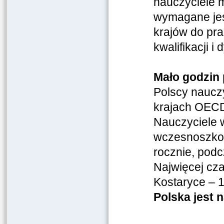
nauczyciele 
wymagane jes
krajów do pra
kwalifikacji i
Mało godzin 
Polscy nauczy
krajach OECD,
Nauczyciele w
wczesnoszkoln
rocznie, podc
Najwięcej cz
Kostaryce – 1
Polska jest 