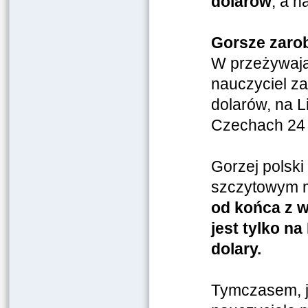
dolarów
, a n
Gorsze zarob
W przeżywając
nauczyciel z
dolarów, na Li
Czechach 24 
Gorzej polski
szczytowym 
od końca z 
jest tylko na
dolary.
Tymczasem, j