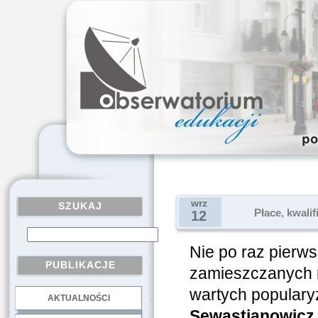
wrz
SZUKAJ
Płace, kwalif
12
Nie po raz pierws
PUBLIKACJE
zamieszczanych
wartych populary
AKTUALNOŚCI
.
Sewastianowicz