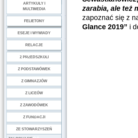
ARTYKUŁY I
zarabia, ale też
MULTIMEDIA
.
zapoznać się z n
FELIETONY
Glance 2019”
i 
ESEJE I WYWIADY
.
RELACJE
DOBRE PRAKTYKI
Z PRZEDSZKOLI
Z PODSTAWÓWEK
Z GIMNAZJÓW
Z LICEÓW
Z ZAWODÓWEK
NGO
Z FUNDACJI
ZE STOWARZYSZEŃ