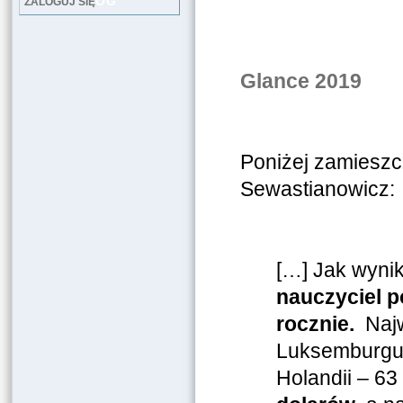
LOG
ZALOGUJ SIĘ
Strona 
Glance 2019
Poniżej zamieszc
Sewastianowicz:
[…] Jak wynik
nauczyciel p
rocznie.
Najw
Luksemburgu 
Holandii – 63