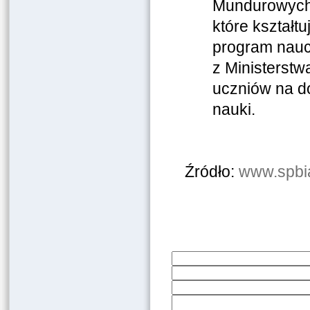
Mundurowych”
które kształtu
program nauc
z Ministerst
uczniów na d
nauki.
Źródło:
www.spbia