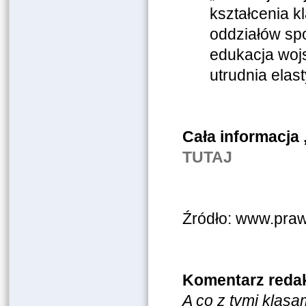
kształcenia 
oddziałów sp
edukacja wojs
utrudnia elas
Cała informacja 
TUTAJ
Źródło: www.praw
Komentarz redak
A co z tymi klasa