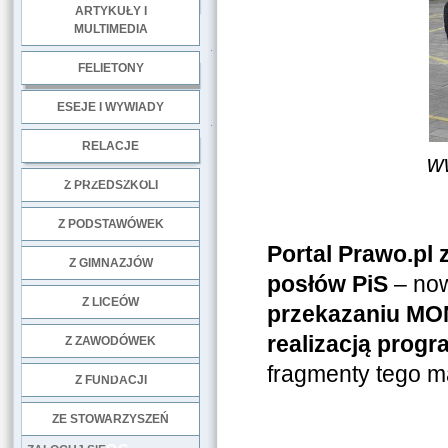
ARTYKUŁY I
MULTIMEDIA
.
FELIETONY
ESEJE I WYWIADY
.
RELACJE
w
DOBRE PRAKTYKI
Z PRZEDSZKOLI
Z PODSTAWÓWEK
Portal Prawo.pl 
Z GIMNAZJÓW
posłów PiS
– now
Z LICEÓW
przekazaniu MO
realizacją prog
Z ZAWODÓWEK
fragmenty tego ma
NGO
Z FUNDACJI
ZE STOWARZYSZEŃ