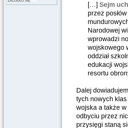
LOG
ZALOGUJ SIĘ
[…]
Sejm uch
przez posłów 
mundurowych 
Narodowej wi
wprowadzi no
wojskowego w
oddział szkol
edukacji woj
resortu obron
Dalej dowiadujem
tych nowych klas 
wojska a także w
odbyciu przez ni
przysięgi staną s