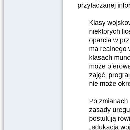
przytaczanej info
Klasy wojskow
niektórych li
oparcia w prz
ma realnego w
klasach mund
może oferowa
zajęć, progra
nie może okr
Po zmianach 
zasady uregu
postulują rów
„edukacja wo