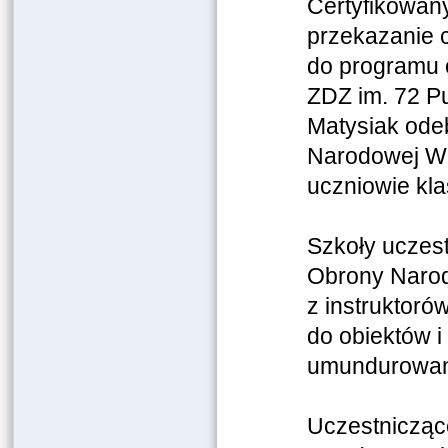
Certyfikowan
przekazanie 
do programu o
ZDZ im. 72 P
Matysiak odeb
Narodowej Woj
uczniowie kl
Szkoły uczest
Obrony Narod
z instruktor
do obiektów i
umundurowan
Uczestnicząc