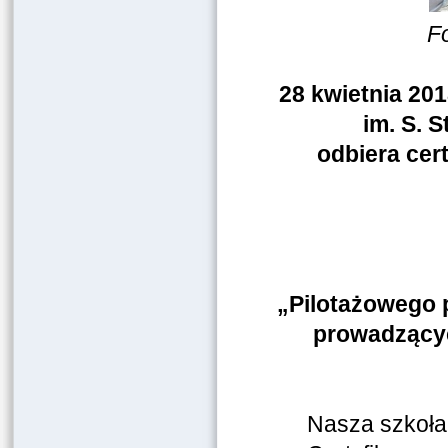
F
28 kwietnia 20
im. S. 
odbiera
cer
„Pilotażowego 
prowadzący
Nasza szkoła 