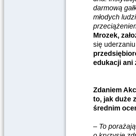
darmową gałk
młodych ludz
przeciążeniem
Mrozek, zało
się uderzaniu
przedsiębior
edukacji ani
Zdaniem Akcj
to, jak duże 
średnim oce
–
To porażają
o kryzysie zd