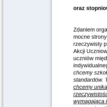
oraz stopni
Zdaniem organ
mocne strony
rzeczywisty 
Akcji Ucznio
uczniów międz
indywidualne
chcemy szkoł
standardów. T
chcemy unika
rzeczywistości
wymagająca i