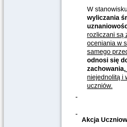
W stanowisk
wyliczania ś
uznaniowośc
rozliczani są
oceniania w s
samego prze
odnosi się d
zachowania
,
niejednolitą 
uczniów.
Akcja Uczniow