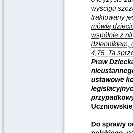
wyścigu szczu
traktowany j
mówią dziecio
wspólnie z ni
dziennikiem, 
4,75. Ta sprz
Praw Dziecka 
nieustanneg
ustawowe ko
legislacyjny
przypadkowy
Uczniowskie
Do sprawy od