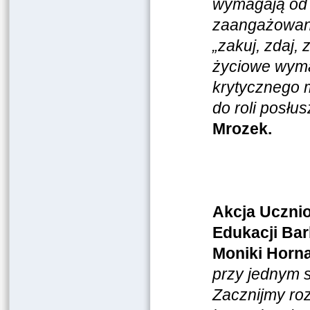
wymagają od 
zaangażowani
„zakuj, zdaj,
życiowe wyma
krytycznego m
do roli posł
Mrozek.
Akcja Ucznio
Edukacji Bar
Moniki Horna
przy jednym 
Zacznijmy roz