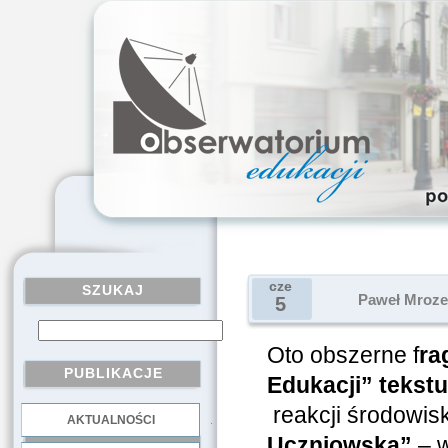
cze
SZUKAJ
Paweł Mrozek
5
Oto obszerne f
ra
PUBLIKACJE
Edukacji” tekst
reakcji środowis
AKTUALNOŚCI
.
Uczniowską”
– w