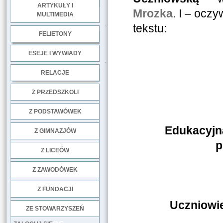
ARTYKUŁY I
Mrozka
. I – oczy
MULTIMEDIA
.
tekstu:
FELIETONY
ESEJE I WYWIADY
.
RELACJE
DOBRE PRAKTYKI
Z PRZEDSZKOLI
Z PODSTAWÓWEK
Edukacyjna
Z GIMNAZJÓW
p
Z LICEÓW
Z ZAWODÓWEK
NGO
Z FUNDACJI
Uczniowie
ZE STOWARZYSZEŃ