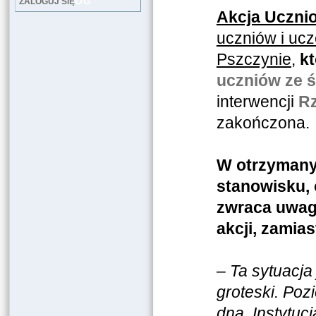
LOG
ZALOGUJ SIĘ
Akcja Uczni
uczniów i ucz
Pszczynie,
kt
uczniów ze 
interwencji
Rz
zakończona.
W otrzymanym
stanowisku, 
zwraca uwagę
akcji, zamia
–
Ta sytuacja
groteski. Poz
dna. Instytuc