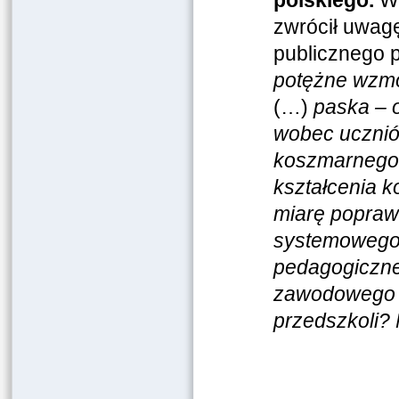
polskiego.
W
zwrócił uwagę
publicznego 
potężne wzmo
(…)
paska – 
wobec uczniów
koszmarnego 
kształcenia 
miarę poprawn
systemowego 
pedagogiczne
zawodowego i 
przedszkoli? 