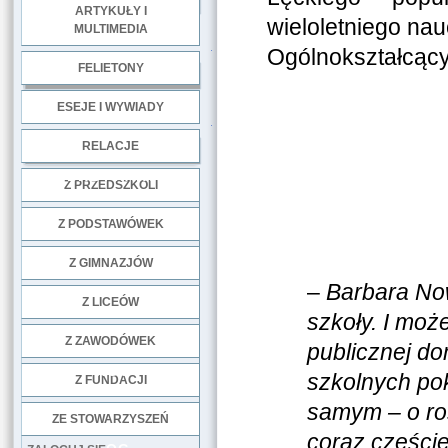
ARTYKUŁY I
wieloletniego nau
MULTIMEDIA
.
Ogólnokształcąc
FELIETONY
ESEJE I WYWIADY
.
RELACJE
DOBRE PRAKTYKI
Z PRZEDSZKOLI
Z PODSTAWÓWEK
Z GIMNAZJÓW
–
Barbara Now
Z LICEÓW
szkoły. I moż
Z ZAWODÓWEK
publicznej do
NGO
szkolnych pok
Z FUNDACJI
samym – o ros
ZE STOWARZYSZEŃ
coraz częście