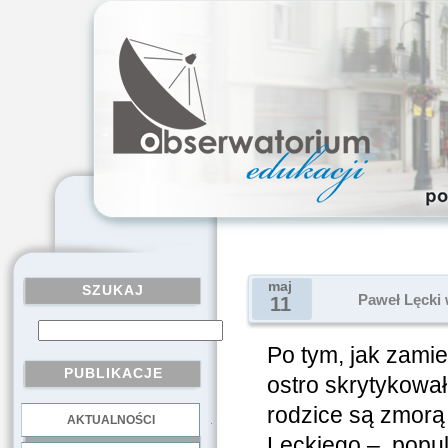
maj
SZUKAJ
Paweł Lęcki 
11
Po tym, jak zamie
PUBLIKACJE
ostro skrytykował
rodzice ​​są zmo
AKTUALNOŚCI
.
Lęckiego – popul