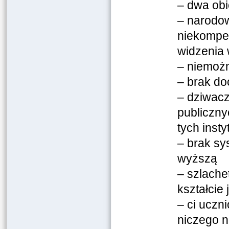
– dwa obie
– narodow
niekompet
widzenia
– niemożn
– brak do
– dziwacz
publiczny
tych inst
– brak s
wyższą
– szlache
kształcie 
– ci uczn
niczego n