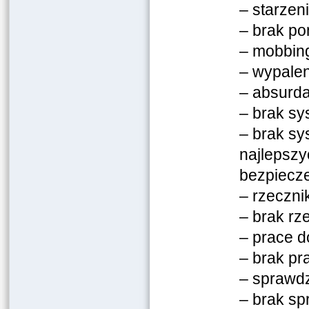
– starzen
– brak po
– mobbin
– wypale
– absurd
– brak sy
– brak sy
najlepszy
bezpiecz
– rzeczni
– brak rz
– prace 
– brak p
– sprawd
– brak s