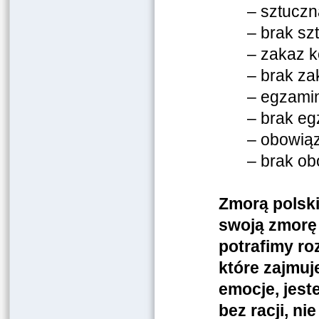
– sztuczn
– brak szt
– zakaz k
– brak za
– egzami
– brak e
– obowią
– brak ob
Zmorą polski
swoją zmorę 
potrafimy ro
które zajmuj
emocje, jest
bez racji, n