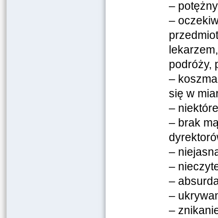
– potężny
– oczekiw
przedmiot
lekarzem,
podróży, 
– koszmar
się w mia
– niektór
– brak mą
dyrektor
– niejasn
– nieczyt
– absurd
– ukrywan
– znikani