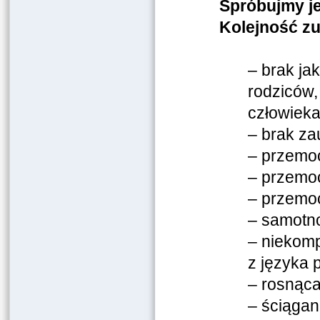
Spróbujmy je
Kolejność z
– brak ja
rodziców,
człowiek
– brak za
– przemoc
– przemoc
– przemo
– samotn
– niekomp
z języka 
– rosnąca
– ściągan