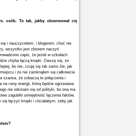
s. osób. To tak, jakby obserwował cię
 się i nauczycielem, i blogerem, choć nie
czy, wszystko jest zbiorem naczyń
owadzono zapis, że jeżeli w szkołach
zie chyba łączą kropki. Cieszę się, że
epiej, bo nie, czuję się tak samo źle, jak
w miejscu i że nie zamknąłem się całkowicie
za szansa, że zobaczą te połączenia i
wa na ceny energii, którą będzie ogrzewana
atego nie odcinam się od polityki, bo ona ma
two zagubiło umiejętność łączenia faktów,
się łączyć kropki i chciałabym, żeby jak
ielem?