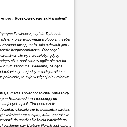
T-u prof. Roszkowskiego są kłamstwa?
 Krystyna Pawłowicz, sędzia Trybunału
ądzie, którzy wypowiadają głupoty. Trzeba
zwracać uwagę na to, jaki człowiek jest i
sensie bezprzedmiotowa. Dlaczego?
czeństwa, ale wystarczyłoby, gdyby
podręcznika, ponieważ w ogóle nie trzeba
rów o tym zapomina. Wiadomo, że będą
li ktoś wierzy, że jednym podręcznikiem,
 pokolenie, to żyje w więcej niż urojonym
lewizja, media społecznościowe, rówieśnicy,
, a pan Roszkowski ma tendencję do
 urojonych opinii. Ten podręcznik
owieka. Okazało się to kompletną bzdurą,
e w świecie apokalipsy, którą upatruje w
rowadził do upadku Kościoła katolickiego,
szkowskiego
czy Barbarę Nowak jest obroną