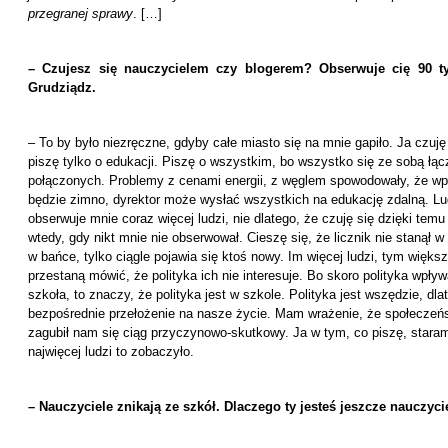
przegranej sprawy
. […]
– Czujesz się nauczycielem czy blogerem? Obserwuje cię 90 ty
Grudziądz.
– To by było niezręczne, gdyby całe miasto się na mnie gapiło. Ja czuję
piszę tylko o edukacji. Piszę o wszystkim, bo wszystko się ze sobą łą
połączonych. Problemy z cenami energii, z węglem spowodowały, że wpr
będzie zimno, dyrektor może wysłać wszystkich na edukację zdalną. Lud
obserwuje mnie coraz więcej ludzi, nie dlatego, że czuję się dzięki temu l
wtedy, gdy nikt mnie nie obserwował. Cieszę się, że licznik nie stanął 
w bańce, tylko ciągle pojawia się ktoś nowy. Im więcej ludzi, tym więks
przestaną mówić, że polityka ich nie interesuje. Bo skoro polityka wpły
szkoła, to znaczy, że polityka jest w szkole. Polityka jest wszędzie, dl
bezpośrednie przełożenie na nasze życie. Mam wrażenie, że społeczeńs
zagubił nam się ciąg przyczynowo-skutkowy. Ja w tym, co piszę, staram 
najwięcej ludzi to zobaczyło.
– Nauczyciele znikają ze szkół. Dlaczego ty jesteś jeszcze nauczyc