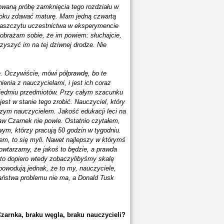
dowaną próbę zamknięcia tego rozdziału w
 roku zdawać maturę. Mam jedną czwartą
 zaszczytu uczestnictwa w eksperymencie
obrażam sobie, że im powiem: słuchajcie,
zyszyć im na tej dziwnej drodze. Nie
. Oczywiście, mówi półprawdę, bo te
nia z nauczycielami, i jest ich coraz
 siedmiu przedmiotów. Przy całym szacunku
jest w stanie tego zrobić. Nauczyciel, który
szym nauczycielem. Jakość edukacji leci na
aw Czarnek nie powie. Ostatnio czytałem,
ym, którzy pracują 50 godzin w tygodniu.
em, to się myli. Nawet najlepszy w którymś
powtarzamy, że jakoś to będzie, a prawda
 to dopiero wtedy zobaczylibyśmy skalę
owodują jednak, że to my, nauczyciele,
aństwa problemu nie ma, a Donald Tusk
zarnka, braku węgla, braku nauczycieli?