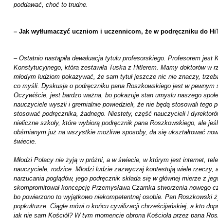
poddawać, choć to trudne.
– Jak wytłumaczyć uczniom i uczennicom, że w podręczniku do Hi
–
Ostatnio nastąpiła dewaluacja tytułu profesorskiego. Profesorem jest
Konstytucyjnego, która zestawiła Tuska z Hitlerem. Mamy doktorów w rz
młodym ludziom pokazywać, że sam tytuł jeszcze nic nie znaczy, trzeba 
co myśli. Dyskusja o podręczniku pana Roszkowskiego jest w pewnym 
Oczywiście, jest bardzo ważna, bo pokazuje stan umysłu naszego społe
nauczyciele wyszli i gremialnie powiedzieli, że nie będą stosowali tego 
stosować podręcznika, żadnego. Niestety, część nauczycieli i dyrekto
nieliczne szkoły, które wybiorą podręcznik pana Roszkowskiego, ale jeś
obśmianym już na wszystkie możliwe sposoby, da się ukształtować nowe
świecie.
Młodzi Polacy nie żyją w próżni, a w świecie, w którym jest internet, te
nauczyciele, rodzice. Młodzi ludzie zazwyczaj kontestują wiele rzeczy
narzucania poglądów, jego podręcznik składa się w głównej mierze z jego
skompromitował koncepcję Przemysława Czarnka stworzenia nowego czł
bo powierzono to wyjątkowo niekompetentnej osobie. Pan Roszkowski żyj
popkulturze. Ciągle mówi o końcu cywilizacji chrześcijańskiej, a kto dop
jak nie sam Kościół? W tym momencie obrona Kościoła przez pana Ro