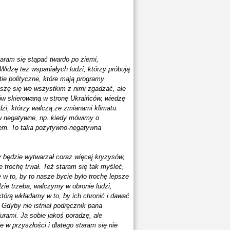
taram się stąpać twardo po ziemi,
 Widzę też wspaniałych ludzi, którzy próbują
tie polityczne, które mają programy
uszę się we wszystkim z nimi zgadzać, ale
 skierowaną w stronę Ukraińców, wiedzę
dzi, którzy walczą ze zmianami klimatu.
 w negatywne, np. kiedy mówimy o
tem. To taka pozytywno-negatywna
ry będzie wytwarzał coraz więcej kryzysów,
trochę trwał. Też staram się tak myśleć,
w to, by to nasze bycie było trochę lepsze
dzie trzeba, walczymy w obronie ludzi,
którą wkładamy w to, by ich chronić i dawać
 Gdyby nie istniał podręcznik pana
urami. Ja sobie jakoś poradzę, ale
 w przyszłości i dlatego staram się nie