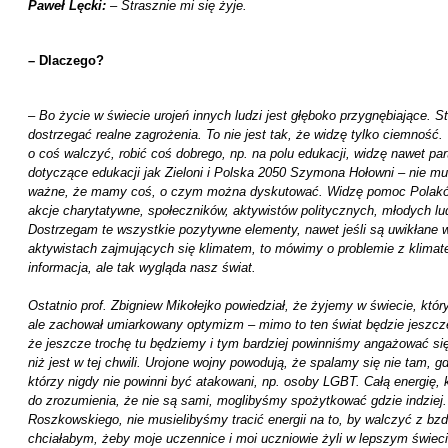
Paweł Lęcki:
– Strasznie mi się żyje.
– Dlaczego?
–
Bo życie w świecie urojeń innych ludzi jest głęboko przygnębiające. S
dostrzegać realne zagrożenia. To nie jest tak, że widzę tylko ciemność.
o coś walczyć, robić coś dobrego, np. na polu edukacji, widzę nawet par
dotyczące edukacji jak Zieloni i Polska 2050 Szymona Hołowni – nie m
ważne, że mamy coś, o czym można dyskutować. Widzę pomoc Polaków
akcje charytatywne, społeczników, aktywistów politycznych, młodych lu
Dostrzegam te wszystkie pozytywne elementy, nawet jeśli są uwikłane
aktywistach zajmujących się klimatem, to mówimy o problemie z klima
informacja, ale tak wygląda nasz świat.
Ostatnio prof. Zbigniew Mikołejko powiedział, że żyjemy w świecie, któ
ale zachował umiarkowany optymizm – mimo to ten świat będzie jeszcze 
że jeszcze trochę tu będziemy i tym bardziej powinniśmy angażować się 
niż jest w tej chwili. Urojone wojny powodują, że spalamy się nie tam, g
którzy nigdy nie powinni być atakowani, np. osoby LGBT. Całą energię, 
do zrozumienia, że nie są sami, moglibyśmy spożytkować gdzie indziej.
Roszkowskiego, nie musielibyśmy tracić energii na to, by walczyć z bzd
chciałabym, żeby moje uczennice i moi uczniowie żyli w lepszym świecie