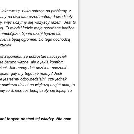
lekceważę, tylko patrząc na problemy, z
klasy na dwa lata przed maturą dowiedziały
ury, więc uczymy się wszyscy razem. Jest to
ej. Ci młodzi ludzie mają przeróżne bodźce
samobójcze. Sporo szkół będzie się
udnienia będą ogromne. Do tego dochodzą
ycieli.
as zapomina, że dobrostan nauczycieli
są bardzo ważne, ale o jakiś komfort
nieni. Jak mamy dać uczniom poczucie
iejsze, gdy my tego nie mamy? Jeśli
że jesteśmy odpowiedzialni, czy jednak
 powierza dzieci na większą część dnia, to
y te dzieci, też będą czuły się lepiej. To
ani innych postaci tej władzy. Nic nam