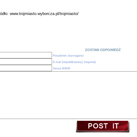
ódło: www.trojmiasto.wyborcza.pl/trojmiasto/
ZOSTAW ODPOWIEDŹ
Pseudonim (wymagane)
E-mail (niepublikowany) (required)
Strona WWW