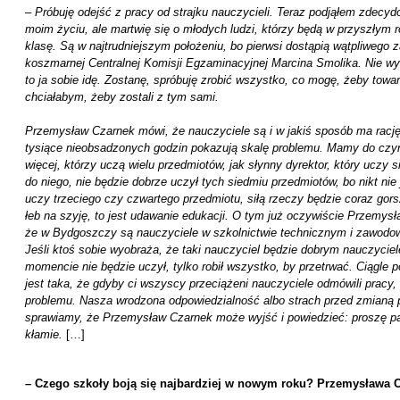
–
Próbuję odejść z pracy od strajku nauczycieli. Teraz podjąłem zdecy
moim życiu, ale martwię się o młodych ludzi, którzy będą w przyszłym
klasę. Są w najtrudniejszym położeniu, bo pierwsi dostąpią wątpliwego
koszmarnej Centralnej Komisji Egzaminacyjnej Marcina Smolika. Nie wy
to ja sobie idę. Zostanę, spróbuję zrobić wszystko, co mogę, żeby towar
chciałabym, żeby zostali z tym sami.
Przemysław Czarnek mówi, że nauczyciele są i w jakiś sposób ma rację
tysiące nieobsadzonych godzin pokazują skalę problemu. Mamy do czynie
więcej, którzy uczą wielu przedmiotów, jak słynny dyrektor, który uczy
do niego, nie będzie dobrze uczył tych siedmiu przedmiotów, bo nikt nie 
uczy trzeciego czy czwartego przedmiotu, siłą rzeczy będzie coraz gor
łeb na szyję, to jest udawanie edukacji. O tym już oczywiście Przemysł
że w Bydgoszczy są nauczyciele w szkolnictwie technicznym i zawodow
Jeśli ktoś sobie wyobraża, że taki nauczyciel będzie dobrym nauczyciel
momencie nie będzie uczył, tylko robił wszystko, by przetrwać. Ciągle 
jest taka, że gdyby ci wszyscy przeciążeni nauczyciele odmówili pracy,
problemu. Nasza wrodzona odpowiedzialność albo strach przed zmianą p
sprawiamy, że Przemysław Czarnek może wyjść i powiedzieć: proszę p
kłamie.
[…]
– Czego szkoły boją się najbardziej w nowym roku? Przemysława C