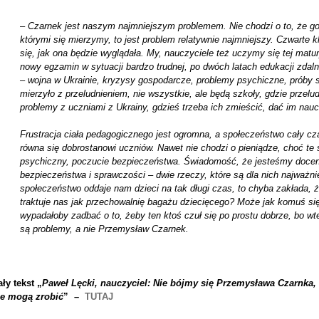
–
Czarnek jest naszym najmniejszym problemem. Nie chodzi o to, że go 
którymi się mierzymy, to jest problem relatywnie najmniejszy. Czwarte 
się, jak ona będzie wyglądała. My, nauczyciele też uczymy się tej mat
nowy egzamin w sytuacji bardzo trudnej, po dwóch latach edukacji zdaln
– wojna w Ukrainie, kryzysy gospodarcze, problemy psychiczne, próby 
mierzyło z przeludnieniem, nie wszystkie, ale będą szkoły, gdzie przel
problemy z uczniami z Ukrainy, gdzieś trzeba ich zmieścić, dać im naucz
Frustracja ciała pedagogicznego jest ogromna, a społeczeństwo cały cz
równa się dobrostanowi uczniów. Nawet nie chodzi o pieniądze, choć te 
psychiczny, poczucie bezpieczeństwa. Świadomość, że jesteśmy doce
bezpieczeństwa i sprawczości – dwie rzeczy, które są dla nich najważn
społeczeństwo oddaje nam dzieci na tak długi czas, to chyba zakłada, 
traktuje nas jak przechowalnię bagażu dziecięcego? Może jak komuś się
wypadałoby zadbać o to, żeby ten ktoś czuł się po prostu dobrze, bo wted
są problemy, a nie Przemysław Czarnek.
ły tekst
„
Paweł Lęcki, nauczyciel: Nie bójmy się Przemysława Czarnka, 
ie mogą zrobić
” –
TUTAJ