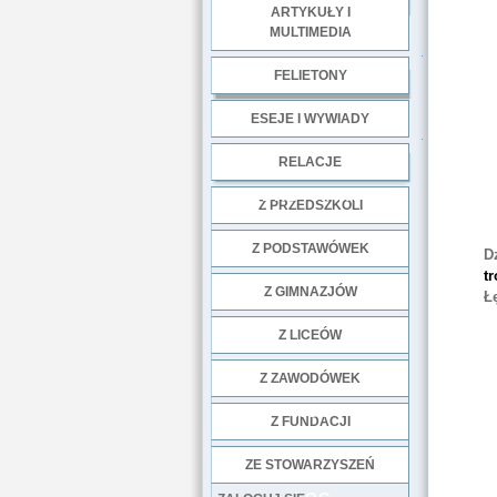
ARTYKUŁY I
MULTIMEDIA
.
FELIETONY
ESEJE I WYWIADY
.
RELACJE
DOBRE PRAKTYKI
Z PRZEDSZKOLI
Z PODSTAWÓWEK
D
t
Z GIMNAZJÓW
Ł
Z LICEÓW
Z ZAWODÓWEK
NGO
Z FUNDACJI
ZE STOWARZYSZEŃ