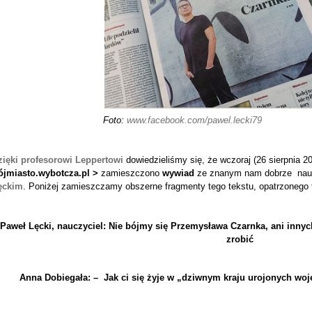
Foto:
www.facebook.com/pawel.lecki79
zięki profesorowi Leppertowi
dowiedzieliśmy się, że wczoraj (26 sierpnia 2
rójmiasto.wybotcza.pl >
zamieszczono
wywiad
ze znanym nam dobrze nauc
ęckim
. Poniżej zamieszczamy obszerne fragmenty tego tekstu, opatrzonego 
Paweł Lęcki, nauczyciel: Nie bójmy się Przemysława Czarnka, ani innyc
zrobić
Anna Dobiegała: – Jak ci się żyje w „dziwnym kraju urojonych woje