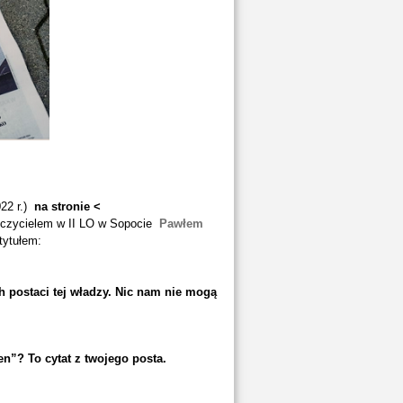
022 r.)
na stronie
<
zycielem w II LO w Sopocie
Pawłem
tytułem:
h postaci tej władzy. Nic nam nie mogą
n”? To cytat z twojego posta.