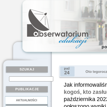
paź
SZUKAJ
Oto tegorocz
24
Jak informowaliś
PUBLIKACJE
kogoś, kto zasłu
października 202
AKTUALNOŚCI
.
ogłoszono wyniki