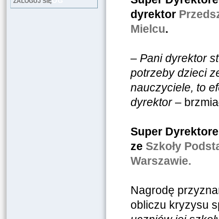
LOG
ZALOGUJ SIĘ
dyrektor
Przedsz
Mielcu
.
–
Pani dyrektor s
potrzeby dzieci 
nauczyciele, to 
dyrektor
– brzmia
Super Dyrektore
ze
Szkoły Podst
Warszawie.
Nagrodę przyzna
obliczu kryzysu