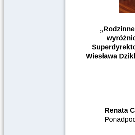
„Rodzinne 
wyróżnio
Superdyrekto
Wiesława Dzikl
Renata C
Ponadpod