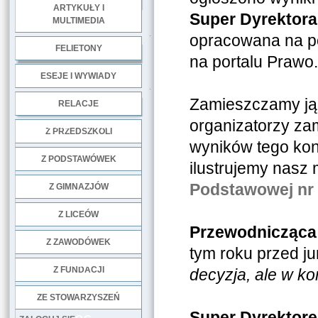
ARTYKUŁY I
Super Dyrektora
MULTIMEDIA
.
opracowana na po
FELIETONY
na portalu Prawo.
ESEJE I WYWIADY
.
Zamieszczamy ją 
RELACJE
organizatorzy zam
DOBRE PRAKTYKI
Z PRZEDSZKOLI
wyników tego konk
Z PODSTAWÓWEK
ilustrujemy nasz 
Podstawowej nr
Z GIMNAZJÓW
Z LICEÓW
Przewodnicząca 
Z ZAWODÓWEK
tym roku przed ju
NGO
Z FUNDACJI
decyzja, ale w ko
ZE STOWARZYSZEŃ
Super Dyrektor