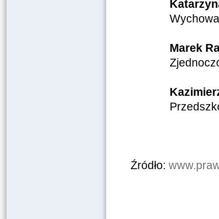
Katarzyn
Wychowaw
Marek R
Zjednocz
Kazimier
Przedszko
Źródło:
www.prawo