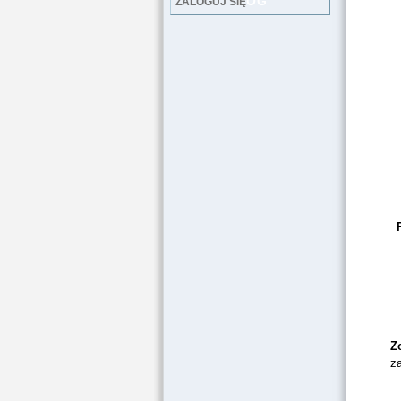
LOG
ZALOGUJ SIĘ
Z
z