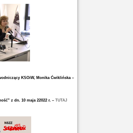
wodniczący KSOiW, Monika Ćwiklińska –
ść” z dn. 10 maja 22022 r. –
TUTAJ