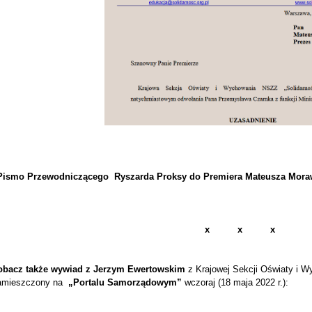
Pismo Przewodniczącego Ryszarda Proksy do Premiera Mateusza Moraw
x x x
obacz także wywiad z Jerzym Ewertowskim
z Krajowej Sekcji Oświaty i W
amieszczony na
„Portalu Samorządowym”
wczoraj (18 maja 2022 r.):