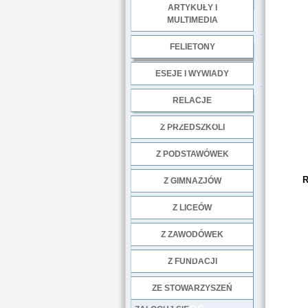
ARTYKUŁY I
MULTIMEDIA
.
FELIETONY
ESEJE I WYWIADY
.
RELACJE
DOBRE PRAKTYKI
Z PRZEDSZKOLI
Z PODSTAWÓWEK
R
Z GIMNAZJÓW
Z LICEÓW
Z ZAWODÓWEK
NGO
Z FUNDACJI
ZE STOWARZYSZEŃ