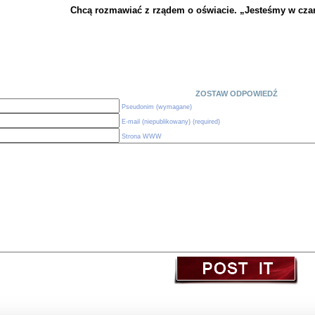
Chcą rozmawiać z rządem o oświacie. „Jesteśmy w cza
ZOSTAW ODPOWIEDŹ
Pseudonim (wymagane)
E-mail (niepublikowany) (required)
Strona WWW