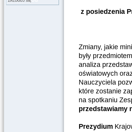
LOG
ZALOGUJ SIĘ
z posiedzenia 
Zmiany, jakie min
były przedmiotem
analiza przedsta
oświatowych ora
Nauczyciela pozw
które zostanie z
na spotkaniu Zes
przedstawiamy n
Prezydium
Krajo