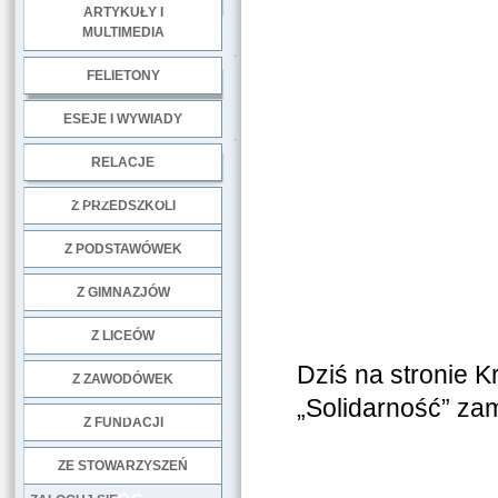
ARTYKUŁY I
MULTIMEDIA
.
FELIETONY
ESEJE I WYWIADY
.
RELACJE
DOBRE PRAKTYKI
Z PRZEDSZKOLI
Z PODSTAWÓWEK
Z GIMNAZJÓW
Z LICEÓW
Dziś na stronie 
Z ZAWODÓWEK
„Solidarność” za
NGO
Z FUNDACJI
ZE STOWARZYSZEŃ