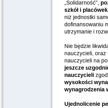
„Solidarność”,
po
szkół i placówe
niż jednostki sam
dofinansowaniu m
utrzymanie i rozw
Nie będzie likwi
nauczycieli, ora
nauczycieli na p
jeszcze uzgodni
nauczycieli
zgodn
wysokości wynag
wynagrodzenia 
Ujednolicenie pe