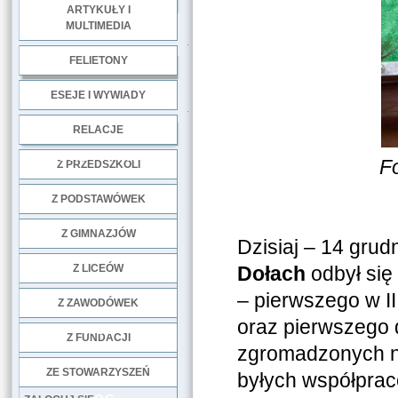
ARTYKUŁY I
MULTIMEDIA
.
FELIETONY
ESEJE I WYWIADY
.
RELACJE
DOBRE PRAKTYKI
F
Z PRZEDSZKOLI
Z PODSTAWÓWEK
Z GIMNAZJÓW
Dzisiaj – 14 grud
Z LICEÓW
Dołach
odbył się
– pierwszego w I
Z ZAWODÓWEK
oraz pierwszego 
NGO
Z FUNDACJI
zgromadzonych na
ZE STOWARZYSZEŃ
byłych współprac