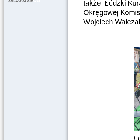
LOG
ZALOGUJ SIĘ
także: Łódzki Kur
Okręgowej Komisj
Wojciech Walczak
F