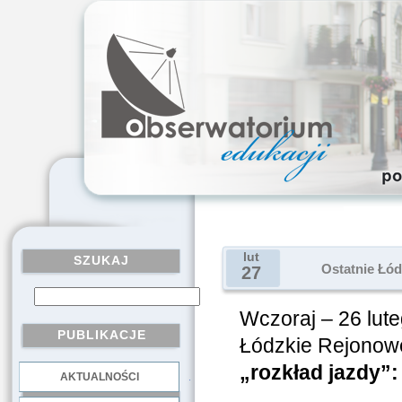
lut
SZUKAJ
Ostatnie Łód
27
Wczoraj – 26 lute
PUBLIKACJE
Łódzkie Rejonow
„rozkład jazdy”:
AKTUALNOŚCI
.