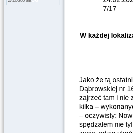
LOG
ZALOGUJ SIĘ
7/17
W każdej lokaliz
Jako że tą ostatn
Dąbrowskiej nr 16
zajrzeć tam i nie
kilka – wykonanyc
– oczywisty: Nowe
spędzałem nie ty