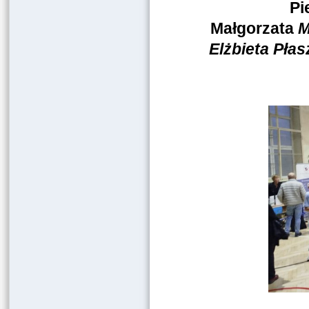
Pi
Małgorzata
M
Elżbieta Pła