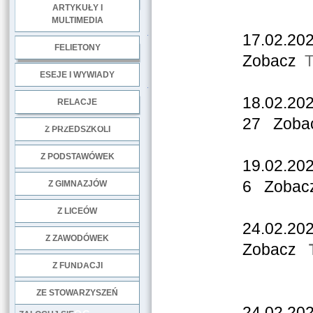
ARTYKUŁY I
MULTIMEDIA
.
17.02.20
FELIETONY
Zobacz
ESEJE I WYWIADY
.
18.02.20
RELACJE
27 Zoba
DOBRE PRAKTYKI
Z PRZEDSZKOLI
Z PODSTAWÓWEK
19.02.20
6 Zoba
Z GIMNAZJÓW
Z LICEÓW
24.02.20
Z ZAWODÓWEK
Zobacz
NGO
Z FUNDACJI
ZE STOWARZYSZEŃ
24.02.20