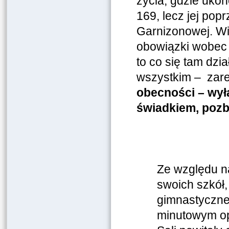
życia, gdzie uko
169, lecz jej pop
Garnizonowej. Wi
obowiązki wobec
to co się tam dzi
wszystkim – zare
obecności – wyłą
świadkiem, pozb
Ze względu n
swoich szkół
gimnastyczne
minutowym op