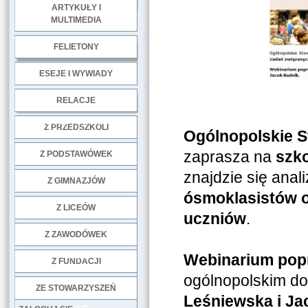
ARTYKUŁY I
MULTIMEDIA
.
FELIETONY
ESEJE I WYWIADY
.
RELACJE
DOBRE PRAKTYKI
Z PRZEDSZKOLI
Ogólnopolskie S
zaprasza na
szko
Z PODSTAWÓWEK
znajdzie się ana
Z GIMNAZJÓW
ósmoklasistów o
Z LICEÓW
uczniów
.
Z ZAWODÓWEK
NGO
Webinarium po
Z FUNDACJI
ogólnopolskim d
ZE STOWARZYSZEŃ
Leśniewska i Ja