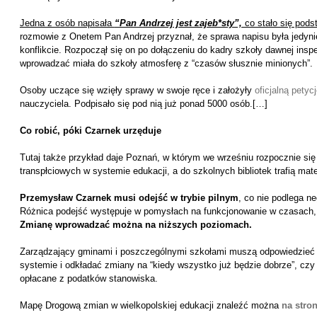
Jedna z osób napisała
“Pan Andrzej jest zajeb*sty”,
co stało się pods
rozmowie z Onetem Pan Andrzej przyznał, że sprawa napisu była jedyn
konflikcie. Rozpoczął się on po dołączeniu do kadry szkoły dawnej insp
wprowadzać miała do szkoły atmosferę z “czasów słusznie minionych”.
Osoby uczące się wzięły sprawy w swoje ręce i założyły
oficjalną petyc
nauczyciela. Podpisało się pod nią już ponad 5000 osób.[…]
Co robić, póki Czarnek urzęduje
Tutaj także przykład daje Poznań, w którym we wrześniu rozpocznie się
transpłciowych w systemie edukacji, a do szkolnych bibliotek trafią mat
Przemysław Czarnek musi odejść w trybie pilnym
, co nie podlega n
Różnica podejść występuje w pomysłach na funkcjonowanie w czasach, 
Zmianę wprowadzać można na niższych poziomach.
Zarządzający gminami i poszczególnymi szkołami muszą odpowiedzieć 
systemie i odkładać zmiany na “kiedy wszystko już będzie dobrze”, cz
opłacane z podatków stanowiska.
Mapę Drogową zmian w wielkopolskiej edukacji znaleźć można
na stro