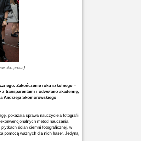
ww.oko.press
]
cznego. Zakończenie roku szkolnego –
y z transparentami i odwołano akademię,
iela Andrzeja Skomorowskiego
agę, pokazała sprawa nauczyciela fotografii
niekonwencjonalnych metod nauczania,
płytkach ścian ciemni fotograficznej, w
e za pomocą ważnych dla nich haseł. Jedyną