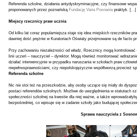
Referenda szkolne, działania antydyskryminacyjne, czy finansowe wspa
proponowanych przez poznańską
Fundację Varia Posnania
praktyk. […]
Miejscy rzecznicy praw ucznia
Od kilku lat coraz popularniejsza staje się idea miejskich rzeczników pr
dawniej dość prężnie w Kuratoriach Oświaty przejmowane są de facto 
Przy zachowaniu niezależności od władz, Rzecznicy mogą kontrolować d
linii uczeń – nauczyciel – dyrektor. Mogą również monitorować wdrażani
działać interwencyjnie w przypadku naruszania w szkołach praw człow
niepełnosprawnościami, czy niepolskojęzyczne współtworzą przecież sp
Referenda szkolne
Nic nie stoi też na przeszkodzie, aby osoby uczące się miały do dyspoz
postaci referendów szkolnych. Możliwe do uwzględnienia w statutach sz
społeczności szkolnej na kwestie dla niej ważne, a także wprowadzałyb
bezpośredniej, co wpisuje się w zadanie szkoły jako budującej społecz
Sprawa nauczyciela z Sosno