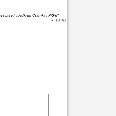
cze przed upadkiem Czarnka i PiS-u
”
–
TUTAJ