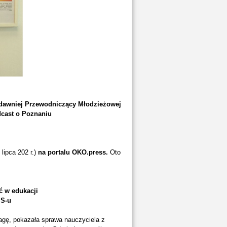
, dawniej Przewodniczący Młodzieżowej
dcast o Poznaniu
lipca 202 r.)
na portalu OKO.press.
Oto
ć w edukacji
iS-u
wagę, pokazała sprawa nauczyciela z