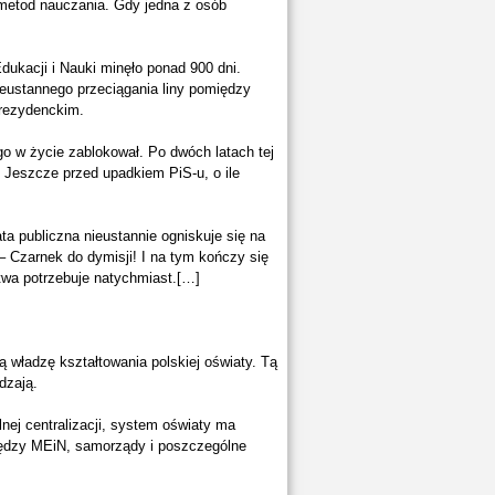
etod nauczania. Gdy jedna z osób
dukacji i Nauki minęło ponad 900 dni.
eustannego przeciągania liny pomiędzy
rezydenckim.
go w życie zablokował. Po dwóch latach tej
a. Jeszcze przed upadkiem PiS-u, o ile
a publiczna nieustannie ogniskuje się na
 Czarnek do dymisji! I na tym kończy się
ctwa potrzebuje natychmiast.[…]
władzę kształtowania polskiej oświaty. Tą
dzają.
nej centralizacji, system oświaty ma
iędzy MEiN, samorządy i poszczególne