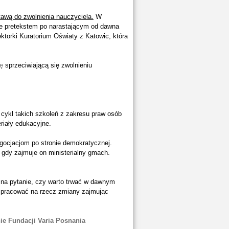
tawą do zwolnienia nauczyciela.
W
ie pretekstem po narastającym od dawna
ektorki Kuratorium Oświaty z Katowic, która
ję
sprzeciwiającą się zwolnieniu
 cykl takich szkoleń z zakresu praw osób
eriały edukacyjne.
egocjacjom po stronie demokratycznej.
gdy zajmuje on ministerialny gmach.
na pytanie, czy warto trwać w dawnym
y pracować na rzecz zmiany zajmując
nie Fundacji Varia Posnania