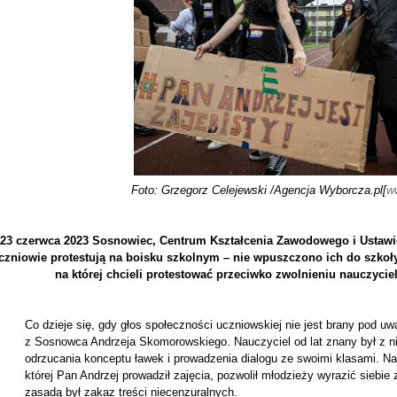
Foto: Grzegorz Celejewski /Agencja Wyborcza.pl[
w
23 czerwca 2023 Sosnowiec, Centrum Kształcenia Zawodowego i Ustawi
czniowie protestują na boisku szkolnym – nie wpuszczono ich do szkoł
na której chcieli protestować przeciwko zwolnieniu nauczyc
Co dzieje się, gdy głos społeczności uczniowskiej nie jest brany pod uw
z Sosnowca Andrzeja Skomorowskiego. Nauczyciel od lat znany był z 
odrzucania konceptu ławek i prowadzenia dialogu ze swoimi klasami. Na 
której Pan Andrzej prowadził zajęcia, pozwolił młodzieży wyrazić siebi
zasadą był zakaz treści niecenzuralnych.