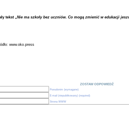
ły tekst „
Nie ma szkoły bez uczniów. Co mogą zmienić w edukacji jesz
ródło: www.oko.press
ZOSTAW ODPOWIEDŹ
Pseudonim (wymagane)
E-mail (niepublikowany) (required)
Strona WWW