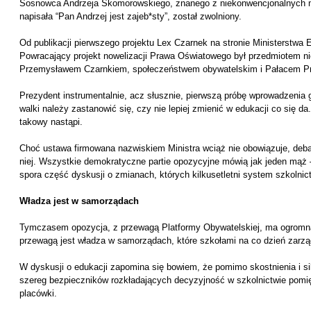
Sosnowca Andrzeja Skomorowskiego, znanego z niekonwencjonalnych m
napisała “Pan Andrzej jest zajeb*sty”, został zwolniony.
Od publikacji pierwszego projektu Lex Czarnek na stronie Ministerstwa E
Powracający projekt nowelizacji Prawa Oświatowego był przedmiotem ni
Przemysławem Czarnkiem, społeczeństwem obywatelskim i Pałacem P
Prezydent instrumentalnie, acz słusznie, pierwszą próbę wprowadzenia 
walki należy zastanowić się, czy nie lepiej zmienić w edukacji co się d
takowy nastąpi.
Choć ustawa firmowana nazwiskiem Ministra wciąż nie obowiązuje, debat
niej. Wszystkie demokratyczne partie opozycyjne mówią jak jeden mąż –
spora część dyskusji o zmianach, których kilkusetletni system szkolni
Władza jest w samorządach
Tymczasem opozycja, z przewagą Platformy Obywatelskiej, ma ogromną 
przewagą jest władza w samorządach, które szkołami na co dzień zarzą
W dyskusji o edukacji zapomina się bowiem, że pomimo skostnienia i sil
szereg bezpieczników rozkładających decyzyjność w szkolnictwie pom
placówki.