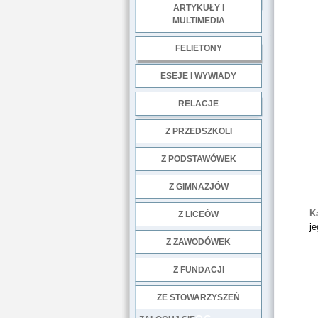
ARTYKUŁY I
MULTIMEDIA
.
FELIETONY
ESEJE I WYWIADY
.
RELACJE
DOBRE PRAKTYKI
Z PRZEDSZKOLI
Z PODSTAWÓWEK
Z GIMNAZJÓW
K
Z LICEÓW
je
Z ZAWODÓWEK
NGO
Z FUNDACJI
ZE STOWARZYSZEŃ