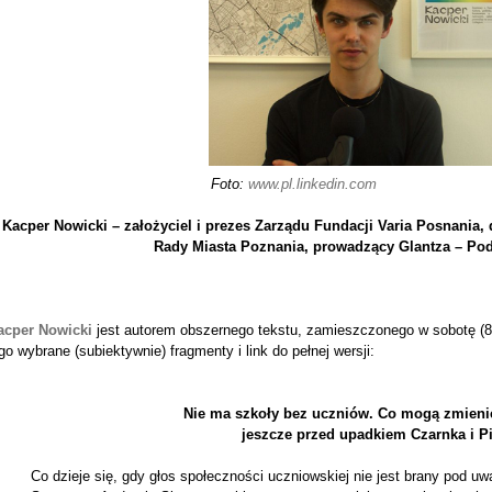
Foto:
www.pl.linkedin.com
Kacper Nowicki – założyciel i prezes Zarządu Fundacji Varia Posnania
Rady Miasta Poznania, prowadzący Glantza – Po
acper Nowicki
jest autorem obszernego tekstu, zamieszczonego w sobotę (8 
go wybrane (subiektywnie) fragmenty i link do pełnej wersji:
Nie ma szkoły bez uczniów. Co mogą zmieni
jeszcze przed upadkiem Czarnka i P
Co dzieje się, gdy głos społeczności uczniowskiej nie jest brany pod u