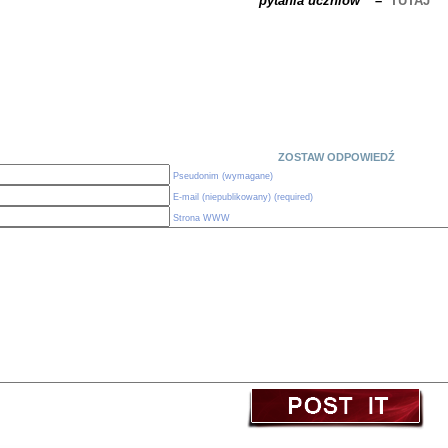
pytania uczniów
” –
TUTAJ
ZOSTAW ODPOWIEDŹ
Pseudonim (wymagane)
E-mail (niepublikowany) (required)
Strona WWW