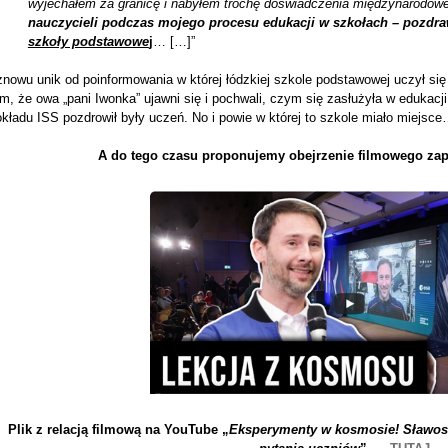
wyjechałem za granicę i nabyłem trochę doświadczenia międzynarodow
nauczycieli podczas mojego procesu edukacji w szkołach – pozdr
szkoły podstawowe
j
… […]”
znowu unik od poinformowania w której łódzkiej szkole podstawowej uczył si
m, że owa „pani Iwonka” ujawni się i pochwali, czym się zasłużyła w edukacji
kładu ISS pozdrowił były uczeń. No i powie w której to szkole miało miejsce
A do tego czasu proponujemy obejrzenie filmowego za
Plik z relacją filmową na YouTube „
Eksperymenty w kosmosie! Sławos