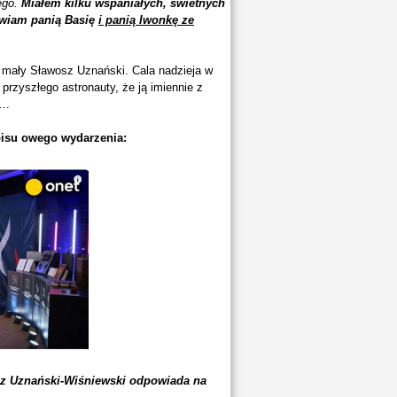
ego.
Miałem kilku wspaniałych, świetnych
awiam panią Basię
i panią Iwonkę ze
ę mały Sławosz Uznański. Cala nadzieja w
 przyszłego astronauty, że ją imiennie z
….
pisu owego wydarzenia:
z Uznański-Wiśniewski odpowiada na