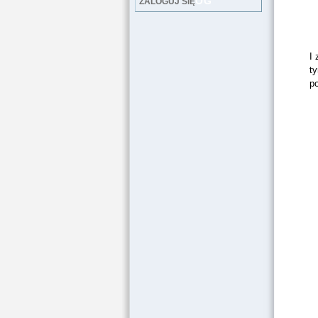
LOG
ZALOGUJ SIĘ
I 
ty
po