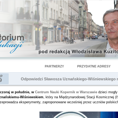
PARTNERZY
PRZYDATNE ADRESY
ip
Odpowiedzi Sławosza Uznańskiego-Wiśniewskiego n
9
czoraj w południe, w
Centrum Nauki Kopernik w Warszawie
dzieci mogły
znańskiemu-Wiśniewskiem
, który na Międzynarodowej Stacji Kosmicznej (
rzeprowadza eksperymenty, zaproponowane wcześniej przez uczniów polskich