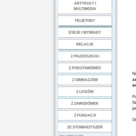
ARTYKUŁY I
MULTIMEDIA
.
FELIETONY
ESEJE I WYWIADY
.
RELACJE
DOBRE PRAKTYKI
Z PRZEDSZKOLI
Z PODSTAWÓWEK
N
z
Z GIMNAZJÓW
e
Z LICEÓW
P
N
Z ZAWODÓWEK
je
NGO
Z FUNDACJI
O
ZE STOWARZYSZEŃ