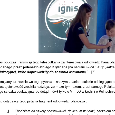
as podczas transmisji tego telespotkania zainteresowała odpowiedź Pana S
adanego
przez jedenastoletniego Krystiana
[na nagraniu – od 1’42”]: „
Jakie
dukacyjnej, które doprowadziły do zostania astronautą
[…]?”
omijamy tu słownictwo tego pytania – naszym zdaniem dalekie odbiegające o
aszą ciekawość zrodziła nadzieja, że może tym razem, z ust samego Polaka-
go ścieżka edukacyjna, bo dotąd mówił tylko o VIII LO w Łodzi i o Politechnic
to dotyczący tego pytania fragment odpowiedzi Sławosza :
„[…]
Chodziłem do szkoły podstawowej, do liceum w Łodzi, zacząłem stu