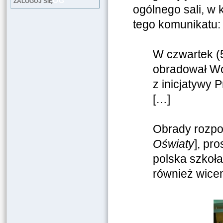
LOG
ZALOGUJ SIĘ
ogólnego sali, w 
tego komunikatu:
W czwartek (
obradował Wo
z inicjatywy
[…]
Obrady rozpo
Oświaty
], pr
polska szkoł
również wicem