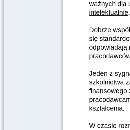
ważnych dla u
intelektualni
Dobrze współb
się standardo
odpowiadają 
pracodawców
Je
den z sygn
szkolnictwa 
finansowego z
pracodawcami 
kształcenia.
W czasie roz