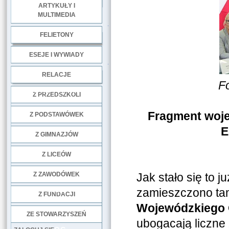
ARTYKUŁY I
MULTIMEDIA
.
FELIETONY
ESEJE I WYWIADY
.
RELACJE
F
DOBRE PRAKTYKI
Z PRZEDSZKOLI
Fragment woje
Z PODSTAWÓWEK
E
Z GIMNAZJÓW
Z LICEÓW
Z ZAWODÓWEK
Jak stało się to 
NGO
zamieszczono tam
Z FUNDACJI
Wojewódzkiego 
ZE STOWARZYSZEŃ
ubogacają liczne 