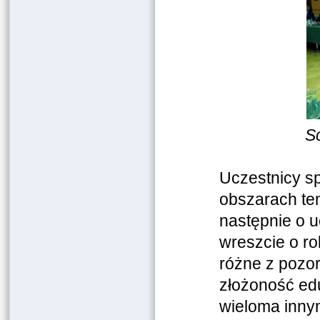
Sc
Uczestnicy sp
obszarach tem
następnie o u
wreszcie o ro
różne z pozor
złożoność edu
wieloma innym