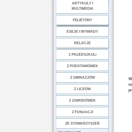
ARTYKUŁY I
MULTIMEDIA
.
FELIETONY
ESEJE I WYWIADY
.
RELACJE
DOBRE PRAKTYKI
Z PRZEDSZKOLI
Z PODSTAWÓWEK
Z GIMNAZJÓW
Wc
na
Z LICEÓW
p
Z ZAWODÓWEK
NGO
Z FUNDACJI
ZE STOWARZYSZEŃ