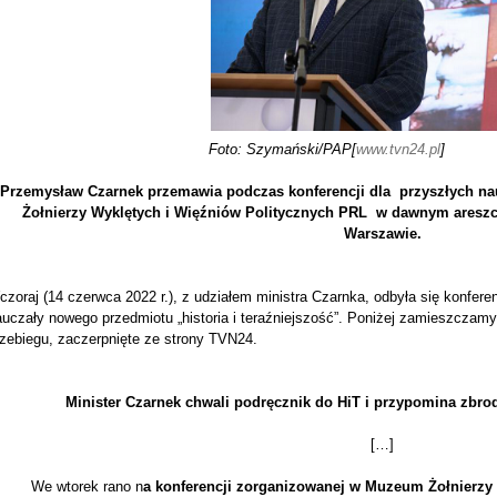
Foto:
Szymański/PAP[
www.tvn24.pl
]
Przemysław Czarnek przemawia podczas konferencji dla przyszłych na
Żołnierzy Wyklętych i Więźniów Politycznych PRL w dawnym areszc
Warszawie.
zoraj (14 czerwca 2022 r.), z udziałem ministra Czarnka, odbyła się konfere
uczały nowego przedmiotu „historia i teraźniejszość”. Poniżej zamieszczamy 
rzebiegu, zaczerpnięte ze strony TVN24.
Minister Czarnek chwali podręcznik do HiT i przypomina zbro
[…]
We wtorek rano n
a konferencji zorganizowanej w Muzeum Żołnierzy