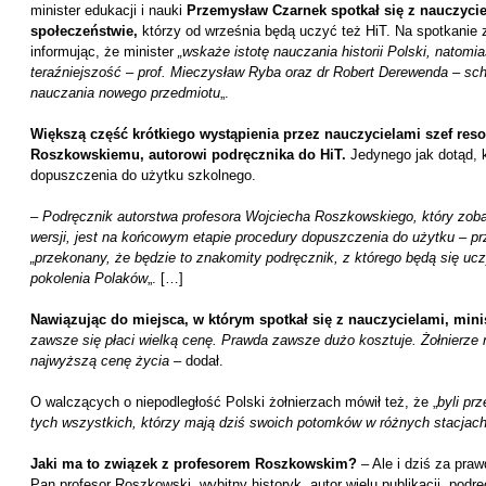
minister edukacji i nauki
Przemysław Czarnek spotkał się z nauczyciel
społeczeństwie,
którzy od września będą uczyć też HiT. Na spotkanie z
informując, że minister
„wskaże istotę nauczania historii Polski, natomi
teraźniejszość – prof. Mieczysław Ryba oraz dr Robert Derewenda – sc
nauczania nowego przedmiotu
„.
Większą część krótkiego wystąpienia przez nauczycielami szef res
Roszkowskiemu, autorowi podręcznika do HiT.
Jedynego jak dotąd, k
dopuszczenia do użytku szkolnego.
–
Podręcznik autorstwa profesora Wojciecha Roszkowskiego, który zoba
wersji, jest na końcowym etapie procedury dopuszczenia do użytku – prz
„przekonany, że będzie to znakomity podręcznik, z którego będą się ucz
pokolenia Polaków
„. […]
Nawiązując do miejsca, w którym spotkał się z nauczycielami, minis
zawsze się płaci wielką cenę. Prawda zawsze dużo kosztuje. Żołnierze n
najwyższą cenę życia –
dodał.
O walczących o niepodległość Polski żołnierzach mówił też, że „
byli pr
tych wszystkich, którzy mają dziś swoich potomków w różnych stacjach
Jaki ma to związek z profesorem Roszkowskim?
– Ale i dziś za praw
Pan profesor Roszkowski, wybitny historyk, autor wielu publikacji, pod