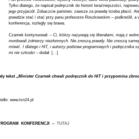
Tylko dlatego, że napisał podręcznik do historii teraźniejszości, najnows
jego przyjaciół. Zobaczcie państwo: zawsze za prawdę trzeba płacić. Al
prawdzie stać i stać przy panu profesorze Roszkowskim – podkreślił, a
konferencja, rozległy się brawa.
Czarnek kontynuował: –
Ci, którzy nazywają się liberałami, mają z wolno
mordowali żołnierzy niezłomnych. Nie znoszą prawdy. Nie znoszą sameg
mówić. I dlatego i HiT, i autorzy podstaw programowych i podręcznika s
mi nie szkodzi
– dodał. […]
ły tekst „
Minister Czarnek chwali podręcznik do HiT i przypomina zbro
ódło: www.tvn24.pl
PROGRAM KONFERENCJI –
TUTAJ