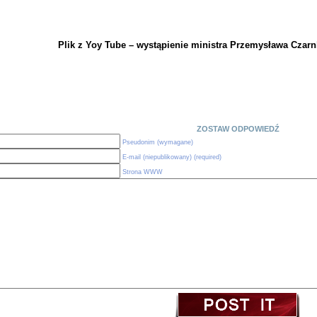
Plik z Yoy Tube – wystąpienie ministra Przemysława Czarn
ZOSTAW ODPOWIEDŹ
Pseudonim (wymagane)
E-mail (niepublikowany) (required)
Strona WWW