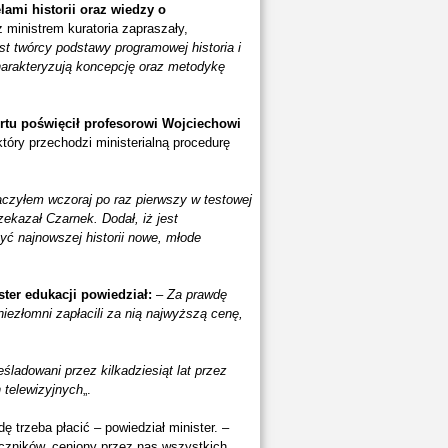
ami historii oraz wiedzy o
 ministrem kuratoria zapraszały,
ast twórcy podstawy programowej historia i
harakteryzują koncepcję oraz metodykę
ortu poświęcił profesorowi Wojciechowi
tóry przechodzi ministerialną procedurę
czyłem wczoraj po raz pierwszy w testowej
ekazał Czarnek. Dodał, iż jest
yć najnowszej historii nowe, młode
ter edukacji powiedział:
–
Za prawdę
iezłomni zapłacili za nią najwyższą cenę,
ześladowani przez kilkadziesiąt lat przez
 telewizyjnych
„.
dę trzeba płacić – powiedział minister. –
ręczników, ceniony przez nas wszystkich.