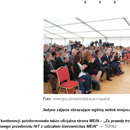
x x x
Foto:
www.gov.pl/web/edukacja-i-nauka/
Jedyne zdjęcie obrazujące ogólny widok miejsca 
 konferencji poinformowała także oficjalna strona MEiN – „
Za prawdę trz
owego przedmiotu HiT z udziałem kierownictwa MEiN”
–
TUTAJ